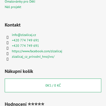
č
Omalovánky pro Děti
u
Náš projekt
j
e
m
Kontakt
e
info
@
zizalicaj.cz
+420 774 749 691
MESIHO
ŽÍŽALÍ
+420 774 749 691
ČAJ
https://www.facebook.com/zizalicaj
S
zizalicaj_cz_prirodni_hnojivo/
KOPŘIVOU
A
BIOUHLÍKEM
10
Nákupní košík
LITRŮ
1
529
0
KS /
0 KČ
Kč
Hodnocení ⭐⭐⭐⭐⭐