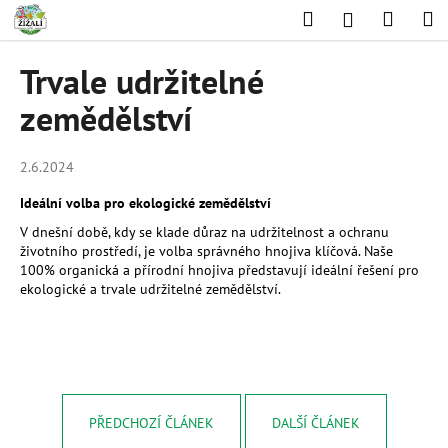
K
Přejít
Hledat
Nákup
M
Přihlášení
na
o
obsah
Zpět
Zpět
košík
š
Trvale udržitelné
í
C
zemědělství
k
o
p
2.6.2024
o
Ideální volba pro ekologické zemědělství
t
V dnešní době, kdy se klade důraz na udržitelnost a ochranu
ř
životního prostředí, je volba správného hnojiva klíčová. Naše
e
100% organická a přírodní hnojiva představují ideální řešení pro
b
ekologické a trvale udržitelné zemědělství.
u
j
e
t
e
PŘEDCHOZÍ ČLÁNEK
DALŠÍ ČLÁNEK
n