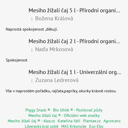
Mesiho žížalí čaj 5 l - Přírodní organické hnojivo 100% nature
Božena Králová
|
Hodnocení produktu je 5 z 5 hvězdiček.
Naprostá spokojenost ,děkuji.
Mesiho žížalí čaj 2 l - Přírodní organické hnojivo 100% nature - recyklovaný obal
Naďa Mrkosová
|
Hodnocení produktu je 5 z 5 hvězdiček.
Spokojenost
Mesiho žížalí čaj 1 l - Univerzální organické hnojivo
Zuzana Ledrerová
|
Hodnocení produktu je 5 z 5 hvězdiček.
Vše v naprostém pořádku, rajčata,papriky, okurky krásně rostou.
Piggy Snack ®
Bio Uhlík ® - Posilovač půdy
Mesiho žížalí čaj ® - Oficiální web značky
Mesiho žížalí čaj ® - Alza.cz
Kateřina Vaří
Plantae.cz
Agrotrans
Liberecký kraj sobě
MAS Krkonoše
Eco-Eko