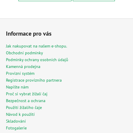
a
j
Z
í
á
t
Informace pro vás
p
?
a
Jak nakupovat na našem e-shopu.
t
Obchodní podmínky
í
Podmínky ochrany osobních údajů
Kamenná prodejna
HLEDAT
Provizní systém
Registrace provizního partnera
Napište nám
Proč si vybrat žížalí čaj
D
o
Bezpečnost a ochrana
p
Použití žížalího čaje
o
Návod k použití
r
Skladování
u
Fotogalerie