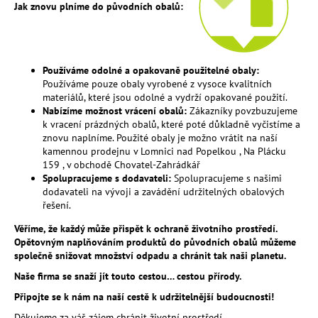
č
Jak znovu plníme do původních obalů:
u
j
e
m
Používáme odolné a opakovaně použitelné obaly:
e
Používáme pouze obaly vyrobené z vysoce kvalitních
materiálů,
které jsou odolné a vydrží opakované použití.
Nabízíme možnost vrácení obalů:
Zákazníky povzbuzujeme
MESIHO
k vracení prázdných obalů,
které poté důkladně vyčistíme a
ŽÍŽALÍ
znovu naplníme. Použité obaly je možno vrátit na naší
ČAJ
kamennou prodejnu v Lomnici nad Popelkou , Na Plácku
S
159 , v obchodě
Chovatel-Zahrádkář
KOPŘIVOU
Spolupracujeme s dodavateli:
Spolupracujeme s našimi
A
dodavateli na vývoji a zavádění udržitelných obalových
BIOUHLÍKEM
řešení.
20
LITRŮ
Věříme, že každý může přispět k ochraně životního prostředí.
2
Opětovným naplňováním produktů do původních obalů můžeme
728
společně snižovat množství odpadu a chránit tak naši planetu.
Kč
Naše firma se snaží jít touto cestou… cestou přírody.
Připojte se k nám na naší cestě k udržitelnější budoucnosti!
Děkujeme za váš zájem chránit životní prostředí.