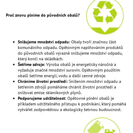
a
j
Proč znovu plníme do původních obalů?
í
t
?
Snižujeme množství odpadu:
Obaly tvoří značnou část
komunálního odpadu.
Opětovným naplňováním produktů
do původních obalů výrazně snižujeme množství odpadu,
který končí na skládkách.
Šetříme zdroje:
Výroba obalů je energeticky náročná a
HLEDAT
vyžaduje značné množství surovin.
Opětovným použitím
obalů šetříme energii,
vodu a další cenné zdroje.
Chráníme životní prostředí:
Snížením množství odpadu a
šetřením zdrojů pomáháme chránit životní prostředí a
snižovat emise skleníkových plynů.
D
Podporujeme udržitelnost:
Opětovné plnění obalů je
o
příkladem udržitelného přístupu k podnikání,
který pomáhá
p
vytvářet zodpovědnou a ekologicky šetrnou budoucnost.
o
r
u