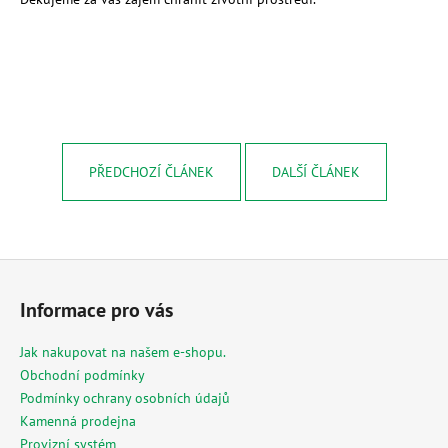
PŘEDCHOZÍ ČLÁNEK
DALŠÍ ČLÁNEK
Z
á
Informace pro vás
p
a
Jak nakupovat na našem e-shopu.
t
Obchodní podmínky
í
Podmínky ochrany osobních údajů
Kamenná prodejna
Provizní systém