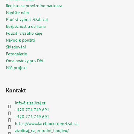
Registrace provizního partnera
Napište nám
Proč si vybrat žížalí čaj
Bezpečnost a ochrana
Použití žížalího čaje
Návod k použití
Skladování
Fotogalerie
Omalovánky pro Děti
Náš projekt
Kontakt
info
@
zizalicaj.cz
+420 774 749 691
+420 774 749 691
https://www.facebook.com/zizalicaj
zizalicaj_cz_prirodni_hnojivo/