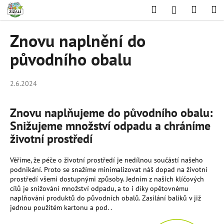
K
Přejít
Hledat
Nákup
M
Přihlášení
na
o
obsah
Zpět
Zpět
košík
š
Znovu naplnění do
í
C
původního obalu
k
o
p
2.6.2024
o
t
Znovu naplňujeme do původního obalu:
ř
Snižujeme množství odpadu a chráníme
e
životní prostředí
b
u
Věříme,
že péče o životní prostředí je nedílnou součástí našeho
j
podnikání.
Proto se snažíme minimalizovat náš dopad na životní
prostředí všemi dostupnými způsoby.
Jedním z našich klíčových
e
cílů je snižování množství odpadu,
a to i díky opětovnému
t
naplňování produktů do původních obalů. Zasílání balíků v již
e
jednou použitém kartonu a pod. .
n