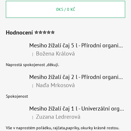
0
KS /
0 KČ
Hodnocení ⭐⭐⭐⭐⭐
Mesiho žížalí čaj 5 l - Přírodní organické hnojivo 100% nature
Božena Králová
|
Hodnocení produktu je 5 z 5 hvězdiček.
Naprostá spokojenost ,děkuji.
Mesiho žížalí čaj 2 l - Přírodní organické hnojivo 100% nature - recyklovaný obal
Naďa Mrkosová
|
Hodnocení produktu je 5 z 5 hvězdiček.
Spokojenost
Mesiho žížalí čaj 1 l - Univerzální organické hnojivo
Zuzana Ledrerová
|
Hodnocení produktu je 5 z 5 hvězdiček.
Vše v naprostém pořádku, rajčata,papriky, okurky krásně rostou.