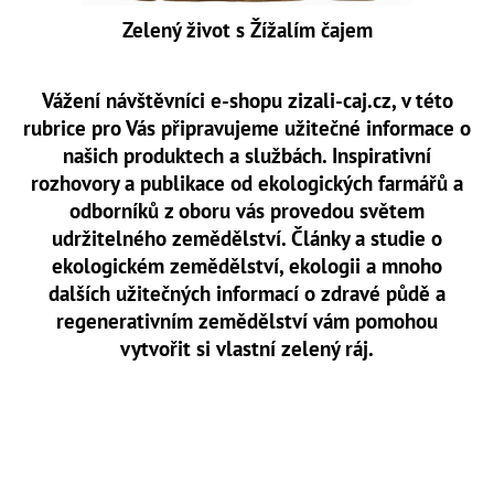
a
Zelený život s Žížalím čajem
j
í
Vážení návštěvníci e-shopu zizali-caj.cz, v této
t
rubrice pro Vás připravujeme užitečné informace o
?
našich produktech a službách. Inspirativní
rozhovory a publikace od ekologických farmářů a
odborníků z oboru vás provedou světem
udržitelného zemědělství. Články a studie o
HLEDAT
ekologickém zemědělství, ekologii a mnoho
dalších užitečných informací o zdravé půdě a
regenerativním zemědělství vám pomohou
vytvořit si vlastní zelený ráj.
D
o
p
o
r
u