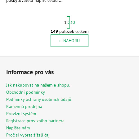
poskytovatelů napříč celou ...
S
1
30
t
r
149
položek celkem
O
á
v
NAHORU
n
l
k
o
á
Z
v
d
á
á
a
Informace pro vás
n
p
c
í
í
a
Jak nakupovat na našem e-shopu.
p
t
Obchodní podmínky
r
í
Podmínky ochrany osobních údajů
v
Kamenná prodejna
k
Provizní systém
y
Registrace provizního partnera
v
Napište nám
ý
Proč si vybrat žížalí čaj
p