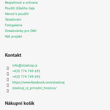
Bezpečnost a ochrana
i
Použití žížalího čaje
s
u
Návod k použití
Skladování
Fotogalerie
Omalovánky pro Děti
Náš projekt
Kontakt
info
@
zizalicaj.cz
+420 774 749 691
+420 774 749 691
https://www.facebook.com/zizalicaj
zizalicaj_cz_prirodni_hnojivo/
Nákupní košík