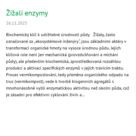
Žížalí enzymy
26.11.2025
Biochemický klíč k udržitelné úrodnosti půdy Žížaly, často
označované za „ekosystémové inženýry“, jsou základními aktéry v
transformaci organické hmoty na vysoce úrodnou půdu. Jejich
klíčová role není jen mechanická (provzdušňování a míchání
půdy), ale především biochemická, zprostředkovaná rozsáhlou
produkcí a aktivací specifických enzymů v jejich trávicím traktu.
Proces vermikompostování, tedy přeměna organického odpadu na
trus (vermikompost), vede k tvorbě biogenních agregátů s
mnohonásobně vyšší enzymatickou aktivitou než okolní půda, což
je zásadní pro efektivní cyklování živin a...