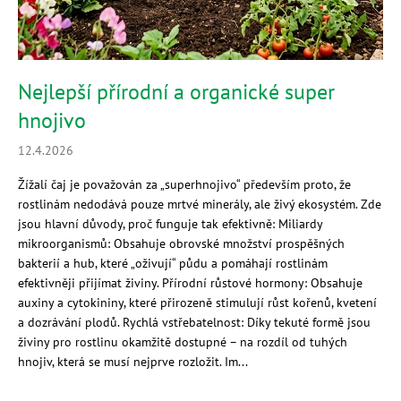
Nejlepší přírodní a organické super
hnojivo
12.4.2026
Žížalí čaj je považován za „superhnojivo“ především proto, že
rostlinám nedodává pouze mrtvé minerály, ale živý ekosystém. Zde
jsou hlavní důvody, proč funguje tak efektivně: Miliardy
mikroorganismů: Obsahuje obrovské množství prospěšných
bakterií a hub, které „oživují“ půdu a pomáhají rostlinám
efektivněji přijímat živiny. Přírodní růstové hormony: Obsahuje
auxiny a cytokininy, které přirozeně stimulují růst kořenů, kvetení
a dozrávání plodů. Rychlá vstřebatelnost: Díky tekuté formě jsou
živiny pro rostlinu okamžitě dostupné – na rozdíl od tuhých
hnojiv, která se musí nejprve rozložit. Im...