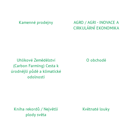
č
u
j
e
Kamenné prodejny
AGRO / AGRI - INOVACE A
m
CIRKULÁRNÍ EKONOMIKA
e
MESIHO
ŽÍŽALÍ
Uhlíkové Zemědělství
O obchodě
ČAJ
S
(Carbon Farming) Cesta k
KOPŘIVOU
úrodnější půdě a klimatické
A
odolnosti
BIOUHLÍKEM
20
LITRŮ
2
728
Kč
Kniha rekordů / Největší
Květnaté louky
plody světa