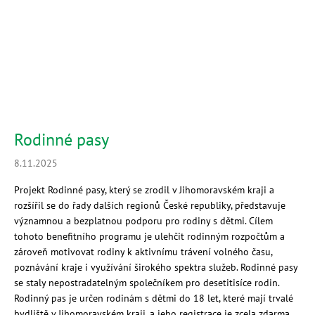
Rodinné pasy
8.11.2025
Projekt Rodinné pasy, který se zrodil v Jihomoravském kraji a
rozšířil se do řady dalších regionů České republiky, představuje
významnou a bezplatnou podporu pro rodiny s dětmi. Cílem
tohoto benefitního programu je ulehčit rodinným rozpočtům a
zároveň motivovat rodiny k aktivnímu trávení volného času,
poznávání kraje i využívání širokého spektra služeb. Rodinné pasy
se staly nepostradatelným společníkem pro desetitisíce rodin.
Rodinný pas je určen rodinám s dětmi do 18 let, které mají trvalé
bydliště v Jihomoravském kraji, a jeho registrace je zcela zdarma.