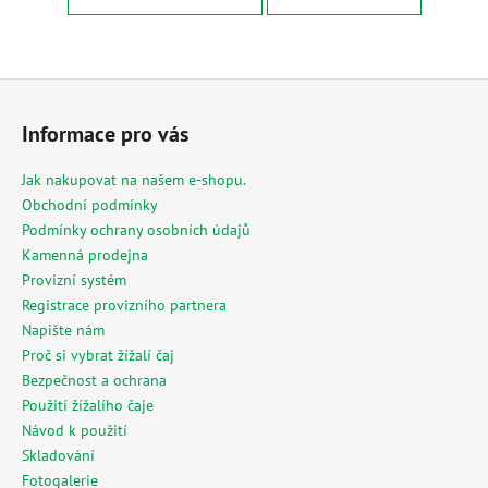
č
u
j
e
Z
m
á
e
Informace pro vás
p
a
Jak nakupovat na našem e-shopu.
MESIHO
t
Obchodní podmínky
ŽÍŽALÍ
ČAJ
í
Podmínky ochrany osobních údajů
S
Kamenná prodejna
KOPŘIVOU
A
Provizní systém
BIOUHLÍKEM
Registrace provizního partnera
20
Napište nám
LITRŮ
Proč si vybrat žížalí čaj
2
Bezpečnost a ochrana
728
Kč
Použití žížalího čaje
Návod k použití
Skladování
Fotogalerie