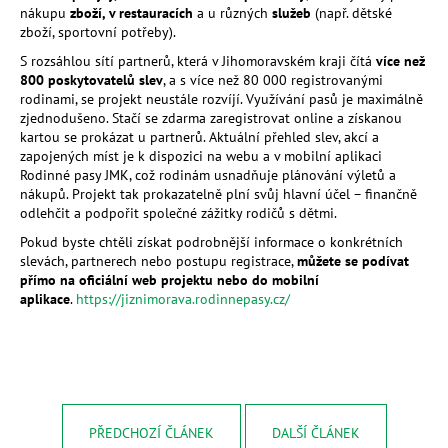
nákupu
zboží, v restauracích
a u různých
služeb
(např. dětské
a
zboží, sportovní potřeby).
j
S rozsáhlou sítí partnerů, která v Jihomoravském kraji čítá
více než
í
800 poskytovatelů slev
, a s více než 80 000 registrovanými
t
rodinami, se projekt neustále rozvíjí. Využívání pasů je maximálně
zjednodušeno. Stačí se zdarma zaregistrovat online a získanou
?
kartou se prokázat u partnerů. Aktuální přehled slev, akcí a
zapojených míst je k dispozici na webu a v mobilní aplikaci
Rodinné pasy JMK, což rodinám usnadňuje plánování výletů a
nákupů. Projekt tak prokazatelně plní svůj hlavní účel – finančně
odlehčit a podpořit společné zážitky rodičů s dětmi.
HLEDAT
Pokud byste chtěli získat podrobnější informace o konkrétních
slevách, partnerech nebo postupu registrace,
můžete se podívat
přímo na oficiální web projektu nebo do mobilní
aplikace
.
https://jiznimorava.rodinnepasy.cz/
D
o
p
o
r
u
PŘEDCHOZÍ ČLÁNEK
DALŠÍ ČLÁNEK