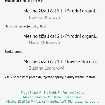
Hodnocení ⭐⭐⭐⭐⭐
Mesiho žížalí čaj 5 l - Přírodní organické hnojivo 100% nature
Božena Králová
|
Hodnocení produktu je 5 z 5 hvězdiček.
Naprostá spokojenost ,děkuji.
Mesiho žížalí čaj 2 l - Přírodní organické hnojivo 100% nature - recyklovaný obal
Naďa Mrkosová
|
Hodnocení produktu je 5 z 5 hvězdiček.
Spokojenost
Mesiho žížalí čaj 1 l - Univerzální organické hnojivo
Zuzana Ledrerová
|
Hodnocení produktu je 5 z 5 hvězdiček.
Vše v naprostém pořádku, rajčata,papriky, okurky krásně rostou.
Piggy Snack ®
Bio Uhlík ® - Posilovač půdy
Mesiho žížalí čaj ® - Oficiální web značky
Mesiho žížalí čaj ® - Alza.cz
Kateřina Vaří
Plantae.cz
Agrotrans