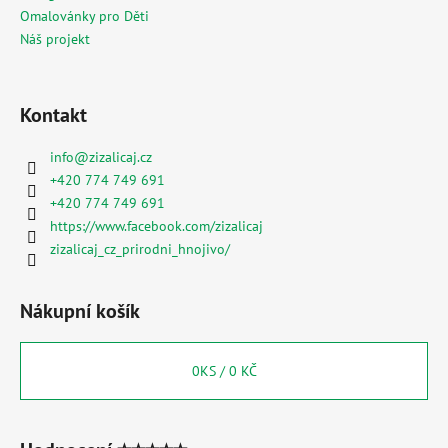
Omalovánky pro Děti
Náš projekt
Kontakt
info
@
zizalicaj.cz
+420 774 749 691
+420 774 749 691
https://www.facebook.com/zizalicaj
zizalicaj_cz_prirodni_hnojivo/
Nákupní košík
0
KS /
0 KČ