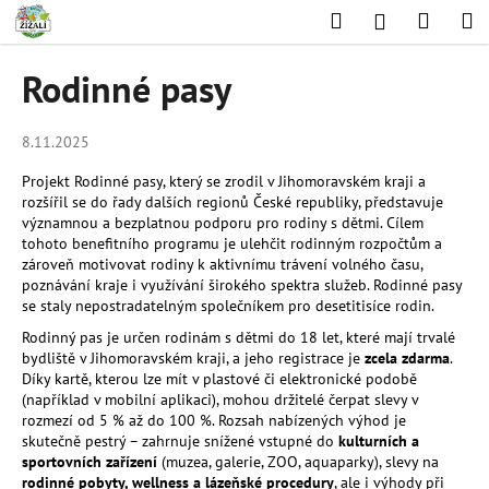
K
Přejít
Hledat
Nákup
M
Přihlášení
na
o
obsah
Zpět
Zpět
košík
š
Rodinné pasy
í
C
k
o
8.11.2025
p
Projekt Rodinné pasy, který se zrodil v Jihomoravském kraji a
o
rozšířil se do řady dalších regionů České republiky, představuje
významnou a bezplatnou podporu pro rodiny s dětmi. Cílem
t
tohoto benefitního programu je ulehčit rodinným rozpočtům a
ř
zároveň motivovat rodiny k aktivnímu trávení volného času,
e
poznávání kraje i využívání širokého spektra služeb. Rodinné pasy
se staly nepostradatelným společníkem pro desetitisíce rodin.
b
Rodinný pas je určen rodinám s dětmi do 18 let, které mají trvalé
u
bydliště v Jihomoravském kraji, a jeho registrace je
zcela zdarma
.
j
Díky kartě, kterou lze mít v plastové či elektronické podobě
e
(například v mobilní aplikaci), mohou držitelé čerpat slevy v
rozmezí od 5 % až do 100 %. Rozsah nabízených výhod je
t
skutečně pestrý – zahrnuje snížené vstupné do
kulturních a
e
sportovních zařízení
(muzea, galerie, ZOO, aquaparky), slevy na
n
rodinné pobyty, wellness a lázeňské procedury
, ale i výhody při