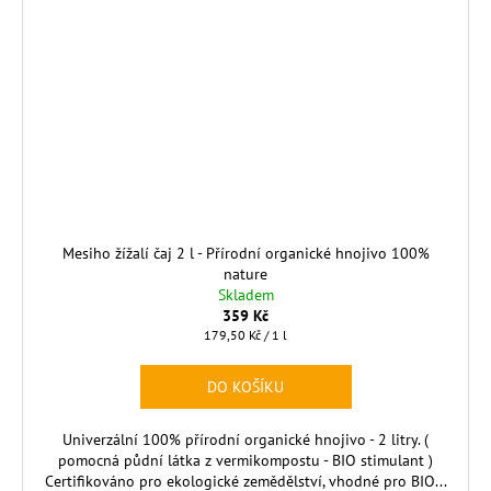
Mesiho žížalí čaj 2 l - Přírodní organické hnojivo 100%
nature
Skladem
359 Kč
Měrná
179,50 Kč / 1 l
cena:
DO KOŠÍKU
Univerzální 100% přírodní organické hnojivo - 2 litry. (
pomocná půdní látka z vermikompostu - BIO stimulant )
Certifikováno pro ekologické zemědělství, vhodné pro BIO...