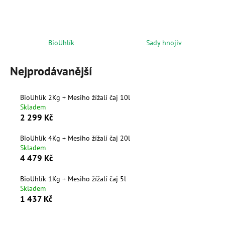
a
j
í
BioUhlík
Sady hnojiv
t
?
Nejprodávanější
BioUhlík 2Kg + Mesiho žížalí čaj 10l
Skladem
HLEDAT
2 299 Kč
BioUhlík 4Kg + Mesiho žížalí čaj 20l
Skladem
4 479 Kč
D
o
BioUhlík 1Kg + Mesiho žížalí čaj 5l
p
Skladem
o
1 437 Kč
r
u