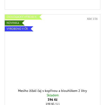
EKOLOGICKÝ VÝROBEK
Kód:
156
NOVINKA
VYROBENO V ČR
Mesiho žížalí čaj s kopřivou a biouhlíkem 2 litry
Skladem
396 Kč
Měrná
198 Kč / 1 l