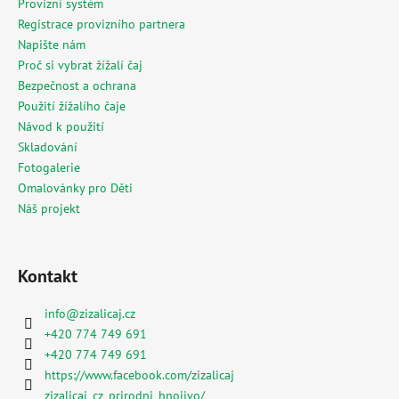
p
Provizní systém
i
Registrace provizního partnera
s
Napište nám
u
Proč si vybrat žížalí čaj
Bezpečnost a ochrana
Použití žížalího čaje
Návod k použití
Skladování
Fotogalerie
Omalovánky pro Děti
Náš projekt
Kontakt
info
@
zizalicaj.cz
+420 774 749 691
+420 774 749 691
https://www.facebook.com/zizalicaj
zizalicaj_cz_prirodni_hnojivo/