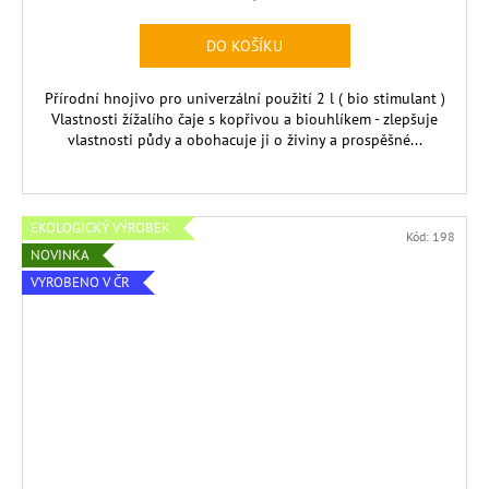
cena:
DO KOŠÍKU
Přírodní hnojivo pro univerzální použití 2 l ( bio stimulant )
Vlastnosti žížalího čaje s kopřivou a biouhlíkem - zlepšuje
vlastnosti půdy a obohacuje ji o živiny a prospěšné...
EKOLOGICKÝ VÝROBEK
Kód:
198
NOVINKA
VYROBENO V ČR