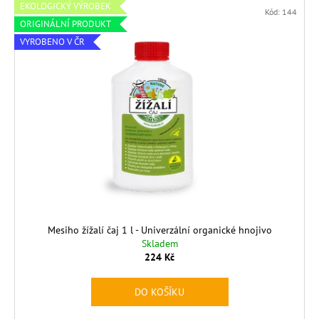
EKOLOGICKÝ VÝROBEK
Kód:
144
ORIGINÁLNÍ PRODUKT
VYROBENO V ČR
Mesiho žížalí čaj 1 l - Univerzální organické hnojivo
Skladem
224 Kč
DO KOŠÍKU