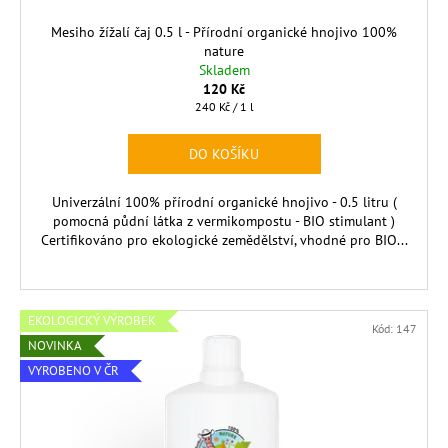
t
ů
Mesiho žížalí čaj 0.5 l - Přírodní organické hnojivo 100%
nature
Skladem
120 Kč
Měrná
240 Kč / 1 l
cena:
DO KOŠÍKU
Univerzální 100% přírodní organické hnojivo - 0.5 litru (
pomocná půdní látka z vermikompostu - BIO stimulant )
Certifikováno pro ekologické zemědělství, vhodné pro BIO...
EKOLOGICKÝ VÝROBEK
Kód:
147
NOVINKA
VYROBENO V ČR