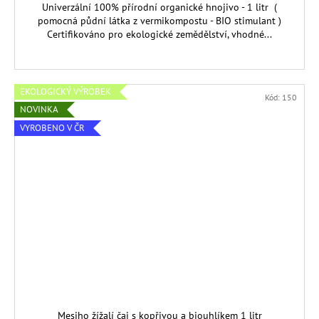
Univerzální 100% přírodní organické hnojivo - 1 litr (
pomocná půdní látka z vermikompostu - BIO stimulant )
Certifikováno pro ekologické zemědělství, vhodné...
EKOLOGICKÝ VÝROBEK
Kód:
150
NOVINKA
VYROBENO V ČR
Mesiho žížalí čaj s kopřivou a biouhlíkem 1 litr