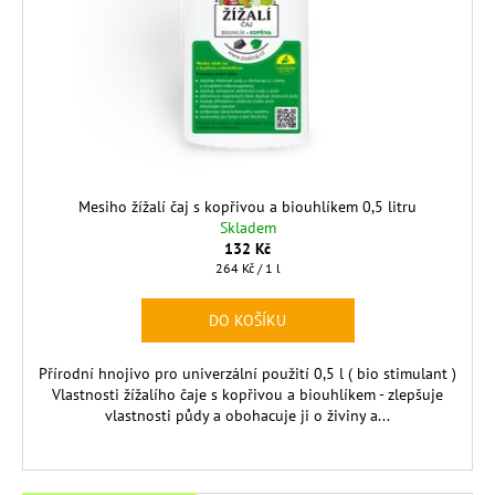
Mesiho žížalí čaj s kopřivou a biouhlíkem 0,5 litru
Skladem
132 Kč
Měrná
264 Kč / 1 l
cena:
DO KOŠÍKU
Přírodní hnojivo pro univerzální použití 0,5 l ( bio stimulant )
Vlastnosti žížalího čaje s kopřivou a biouhlíkem - zlepšuje
vlastnosti půdy a obohacuje ji o živiny a...