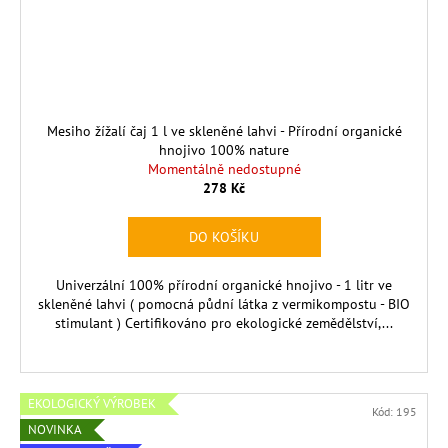
Mesiho žížalí čaj 1 l ve skleněné lahvi - Přírodní organické
hnojivo 100% nature
Momentálně nedostupné
278 Kč
DO KOŠÍKU
Univerzální 100% přírodní organické hnojivo - 1 litr ve
skleněné lahvi ( pomocná půdní látka z vermikompostu - BIO
stimulant ) Certifikováno pro ekologické zemědělství,...
EKOLOGICKÝ VÝROBEK
Kód:
195
NOVINKA