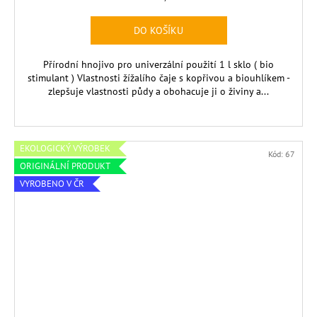
cena:
DO KOŠÍKU
Přírodní hnojivo pro univerzální použití 1 l sklo ( bio
stimulant ) Vlastnosti žížalího čaje s kopřivou a biouhlíkem -
zlepšuje vlastnosti půdy a obohacuje ji o živiny a...
EKOLOGICKÝ VÝROBEK
Kód:
67
ORIGINÁLNÍ PRODUKT
VYROBENO V ČR