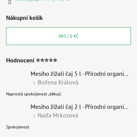
Nákupní košík
0
KS /
0 KČ
Hodnocení ⭐⭐⭐⭐⭐
Mesiho žížalí čaj 5 l - Přírodní organické hnojivo 100% nature
Božena Králová
|
Hodnocení produktu je 5 z 5 hvězdiček.
Naprostá spokojenost ,děkuji.
Mesiho žížalí čaj 2 l - Přírodní organické hnojivo 100% nature - recyklovaný obal
Naďa Mrkosová
|
Hodnocení produktu je 5 z 5 hvězdiček.
Spokojenost