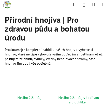
K
Přejít
Hledat
Nákup
M
Přihlášení
na
o
obsah
Zpět
Zpět
košík
š
Přírodní hnojiva | Pro
í
C
zdravou půdu a bohatou
k
o
úrodu
p
o
Prozkoumejte komplexní nabídku našich hnojiv a vyberte si
t
hnojivo, které nejlépe vyhovuje vašim potřebám a rostlinám. Ať už
ř
pěstujete zeleninu, bylinky, květiny nebo ovocné stromy, naše
e
hnojivo jim dodá vše potřebné.
b
u
j
e
t
Mesiho žížalí čaj
Mesiho žížalí čaj s kopřivou
e
a biouhlíkem
n