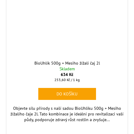
BioUhlík 500g + Mesiho žížalí čaj 2l
Skladem
634 Kč
Měrná
253,60 Kč / 1 kg
cena:
DO KOŠÍKU
Objevte sílu přírody s naší sadou BioUhlíku 500g + Mesiho
žížalího čaje 2l. Tato kombinace je ideální pro revitalizaci vaší
půdy, podporuje zdravý růst rostlin a zvyšuje...