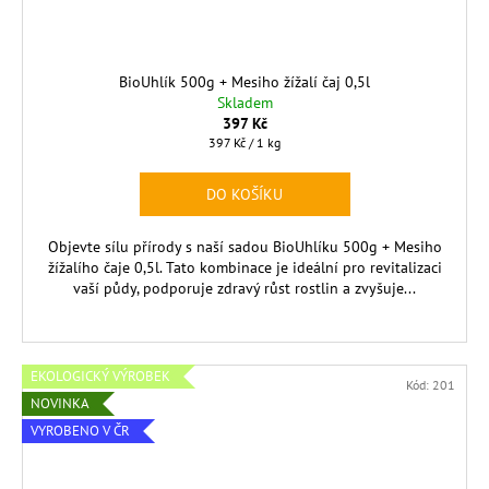
BioUhlík 500g + Mesiho žížalí čaj 0,5l
Skladem
397 Kč
Měrná
397 Kč / 1 kg
cena:
DO KOŠÍKU
Objevte sílu přírody s naší sadou BioUhlíku 500g + Mesiho
žížalího čaje 0,5l. Tato kombinace je ideální pro revitalizaci
vaší půdy, podporuje zdravý růst rostlin a zvyšuje...
EKOLOGICKÝ VÝROBEK
Kód:
201
NOVINKA
VYROBENO V ČR