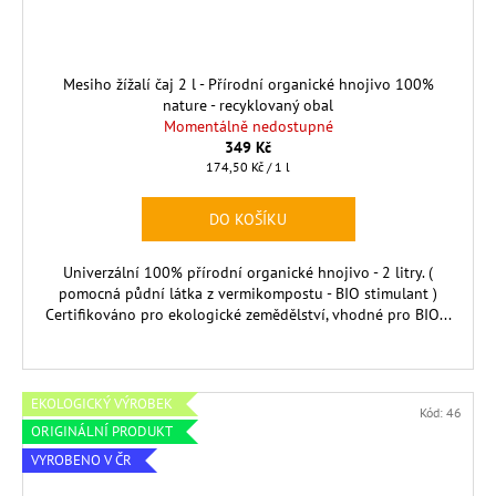
Mesiho žížalí čaj 2 l - Přírodní organické hnojivo 100%
nature - recyklovaný obal
Momentálně nedostupné
349 Kč
Měrná
174,50 Kč / 1 l
cena:
DO KOŠÍKU
Univerzální 100% přírodní organické hnojivo - 2 litry. (
pomocná půdní látka z vermikompostu - BIO stimulant )
Certifikováno pro ekologické zemědělství, vhodné pro BIO...
EKOLOGICKÝ VÝROBEK
Kód:
46
ORIGINÁLNÍ PRODUKT
VYROBENO V ČR