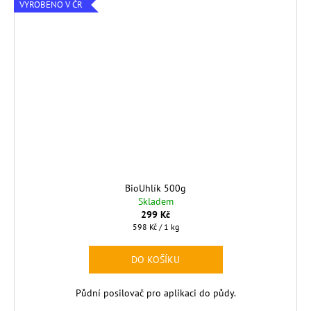
VYROBENO V ČR
BioUhlík 500g
Skladem
299 Kč
Měrná
598 Kč / 1 kg
cena:
DO KOŠÍKU
Půdní posilovač pro aplikaci do půdy.