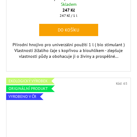
Skladem
247 Kč
Měrná
247 Kč / 1 l
cena:
DO KOŠÍKU
Přírodní hnojivo pro univerzální použití 1 l ( bio stimulant )
Vlastnosti žížalího čaje s kopřivou a biouhlíkem - zlepšuje
vlastnosti půdy a obohacuje ji o živiny a prospěšné...
EKOLOGICKÝ VÝROBEK
Kód:
65
ORIGINÁLNÍ PRODUKT
VYROBENO V ČR