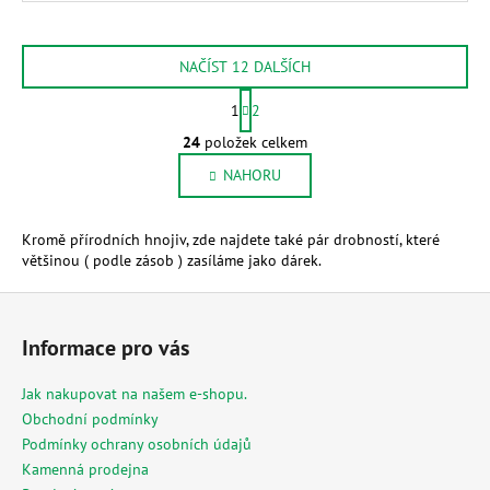
NAČÍST 12 DALŠÍCH
S
1
2
t
O
r
24
položek celkem
v
á
NAHORU
l
n
k
á
o
d
Kromě přírodních hnojiv, zde najdete také pár drobností, které
v
a
většinou ( podle zásob ) zasíláme jako dárek.
á
c
n
í
Z
í
p
á
Informace pro vás
r
p
v
a
k
Jak nakupovat na našem e-shopu.
t
y
Obchodní podmínky
v
í
Podmínky ochrany osobních údajů
ý
Kamenná prodejna