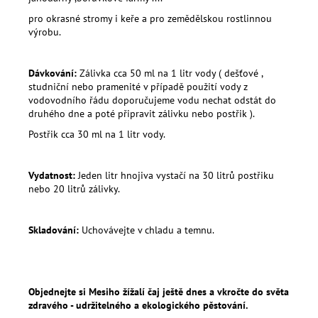
pro okrasné stromy i keře a pro zemědělskou rostlinnou
výrobu.
Dávkování:
Zálivka cca 50 ml na 1 litr vody ( dešťové ,
studniční nebo pramenité v případě použití vody z
vodovodního řádu doporučujeme vodu nechat odstát do
druhého dne a poté připravit zálivku nebo postřik ).
Postřik cca 30 ml na 1 litr vody.
Vydatnost:
Jeden litr hnojiva vystačí na 30 litrů postřiku
nebo 20 litrů zálivky.
Skladování:
Uchovávejte v chladu a temnu.
Objednejte si Mesiho žížalí čaj ještě dnes a vkročte do světa
zdravého - udržitelného a ekologického pěstování.