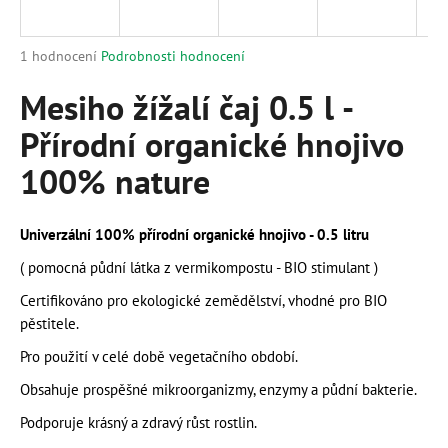
a
j
Průměrné
1 hodnocení
Podrobnosti hodnocení
í
hodnocení
produktu
Mesiho žížalí čaj 0.5 l -
t
je
?
Přírodní organické hnojivo
5,0
z
100% nature
5
hvězdiček.
HLEDAT
Univerzální 100% přírodní organické hnojivo - 0.5 litru
( pomocná půdní látka z vermikompostu - BIO stimulant )
Certifikováno pro ekologické zemědělství, vhodné pro BIO
D
pěstitele.
o
Pro použití v celé době vegetačního období.
p
o
Obsahuje prospěšné mikroorganizmy, enzymy a půdní bakterie.
r
Podporuje krásný a zdravý růst rostlin.
u