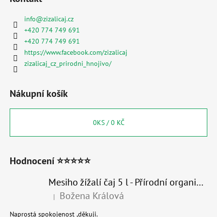
info
@
zizalicaj.cz
+420 774 749 691
+420 774 749 691
https://www.facebook.com/zizalicaj
zizalicaj_cz_prirodni_hnojivo/
Nákupní košík
0
KS /
0 KČ
Hodnocení ⭐⭐⭐⭐⭐
Mesiho žížalí čaj 5 l - Přírodní organické hnojivo 100% nature
Božena Králová
|
Hodnocení produktu je 5 z 5 hvězdiček.
Naprostá spokojenost ,děkuji.