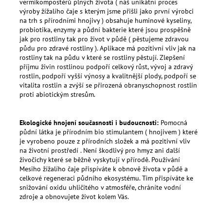
vermikompostérů plných života ( náš unikátní proces
výroby žížalího čaje s kterým jsme přišli jako první výrobci
na trh s přírodními hnojivy ) obsahuje huminové kyseliny,
probiotika, enzymy a půdní bakterie které jsou prospěšně
jak pro rostliny tak pro život v půdě ( pěstujeme zdravou
půdu pro zdravé rostliny ). Aplikace má pozitivní vliv jak na
rostliny tak na půdu v které se rostliny pěstují. Zlepšení
příjmu živin rostlinou podpoří celkový růst, vývoj a zdravý
rostlin, podpoří vyšší výnosy a kvalitnější plody, podpoří se
vitalita rostlin a zvýší se přirozená obranyschopnost rostlin
proti abiotickým stresům.
Ekologické hnojení současnosti i budoucnosti:
Pomocná
půdní látka je přírodním bio stimulantem ( hnojivem ) které
je vyrobeno pouze z přírodních složek a má pozitivní vliv
na životní prostředí . Není škodlivý pro hmyz ani další
živočichy které se běžně vyskytují v přírodě. Používání
Mesiho žížalího čaje přispíváte k obnově života v půdě a
celkové regeneraci půdního ekosystému. Tím přispíváte ke
snižování oxidu uhličitého v atmosféře, chráníte vodní
zdroje a obnovujete život kolem Vás.