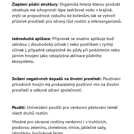
Zlepšení půdní struktury:
Organická hmota kterou produkt
obsahuje má schopnosti lépe zadržovat vodu v krajině,
zvýší se propustnost vzduchu ke kořenům, tak se vytvoří
příznivé prostředí pro zdravý růst rostlin a mikroorganizmů.
Jednoduchá aplikace:
Přípravek se snadno aplikuje buď
zálivkou ( dlouhodobý účinek ) nebo postřikem ( rychlý
účinek ), případně celoplošně do půdy při podzimním nebo
jarním hnojení jako celoplošná aktivace půdního
ekosystému.
Snížení negativních dopadů na životní prostředí:
Používání
přírodních hnojiv má prokazatelný pozitivní vliv na životní
prostředí a celkové zdraví společnosti.
Použití:
Univerzální použití pro venkovní pěstování téměř
všech druhů rostlin.
Vhodné pro okrasné rostliny venkovní i v truhlících,
plodovou zeleninu, chmelnice, vinice, jablečné sady,
jahodárny ,borůvkové farmy ....