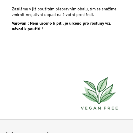
Zasíláme v již použitém přepravním obalu, tím se snažíme
zmírnit negativní dopad na životní prostředí.
Varování: Není určeno k pití, je určeno pro rostliny viz.
návod k použití !
Z
á