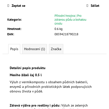
Zeptat se
Sdílet
Přírodní hnojiva | Pro
Kategorie
:
zdravou půdu a bohatou
úrodu
Hmotnost
:
0.6 kg
EAN
:
08594218790218
Popis
Hodnocení (1)
Značka
Detailní popis produktu
Mesiho žížalí čaj 0.5 l
Výluh z vermikompostu s obsahem půdních bakterií,
enzymů a přírodních probiotických látek podporujících
obnovu života v půdě.
Zdravá výživa pro rostliny i půdu:
Výluh ze zelených