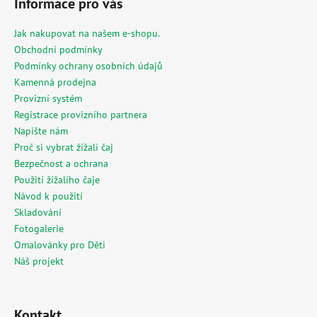
Informace pro vás
p
a
Jak nakupovat na našem e-shopu.
t
Obchodní podmínky
í
Podmínky ochrany osobních údajů
Kamenná prodejna
Provizní systém
Registrace provizního partnera
Napište nám
Proč si vybrat žížalí čaj
Bezpečnost a ochrana
Použití žížalího čaje
Návod k použití
Skladování
Fotogalerie
Omalovánky pro Děti
Náš projekt
Kontakt