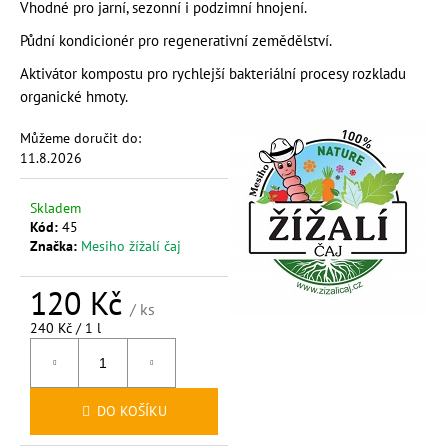
č
Vhodné pro jarní, sezonní i podzimní hnojení.
u
Půdní kondicionér pro regenerativní zemědělství.
j
e
Aktivátor kompostu pro rychlejší bakteriální procesy rozkladu
m
organické hmoty.
e
Můžeme doručit do:
11.8.2026
MESIHO
ŽÍŽALÍ
ČAJ
Skladem
S
Kód:
45
KOPŘIVOU
Značka:
Mesiho žížalí čaj
A
BIOUHLÍKEM
20
120 Kč
LITRŮ
/ ks
Měrná
240 Kč / 1 l
2
cena:
728
Kč
DO KOŠÍKU