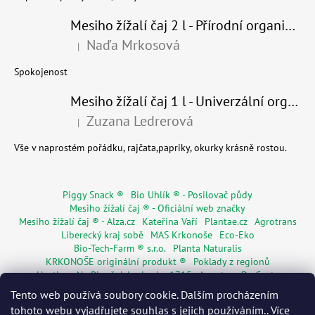
Mesiho žížalí čaj 2 l - Přírodní organické hnojivo 100% nature - recyklovaný obal
Naďa Mrkosová
|
Hodnocení produktu je 5 z 5 hvězdiček.
Spokojenost
Mesiho žížalí čaj 1 l - Univerzální organické hnojivo
Zuzana Ledrerová
|
Hodnocení produktu je 5 z 5 hvězdiček.
Vše v naprostém pořádku, rajčata,papriky, okurky krásně rostou.
Piggy Snack ®
Bio Uhlík ® - Posilovač půdy
Mesiho žížalí čaj ® - Oficiální web značky
Mesiho žížalí čaj ® - Alza.cz
Kateřina Vaří
Plantae.cz
Agrotrans
Liberecký kraj sobě
MAS Krkonoše
Eco-Eko
Bio-Tech-Farm ® s.r.o.
Planta Naturalis
KRKONOŠE originální produkt ®
Poklady z regionů
Hostinec Na Ploužnici od roku 1715
Agentura De Costy
Živá Dřevěnka
Regionální značky
Květinářství Mia s.r.o.
Tento web používá soubory cookie. Dalším procházením
Rodinné pasy
Senior pas
WORMÁK
tohoto webu vyjadřujete souhlas s jejich používáním.. Více