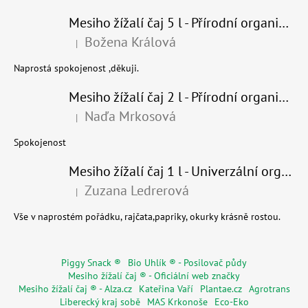
Mesiho žížalí čaj 5 l - Přírodní organické hnojivo 100% nature
Božena Králová
|
Hodnocení produktu je 5 z 5 hvězdiček.
Naprostá spokojenost ,děkuji.
Mesiho žížalí čaj 2 l - Přírodní organické hnojivo 100% nature - recyklovaný obal
Naďa Mrkosová
|
Hodnocení produktu je 5 z 5 hvězdiček.
Spokojenost
Mesiho žížalí čaj 1 l - Univerzální organické hnojivo
Zuzana Ledrerová
|
Hodnocení produktu je 5 z 5 hvězdiček.
Vše v naprostém pořádku, rajčata,papriky, okurky krásně rostou.
Piggy Snack ®
Bio Uhlík ® - Posilovač půdy
Mesiho žížalí čaj ® - Oficiální web značky
Mesiho žížalí čaj ® - Alza.cz
Kateřina Vaří
Plantae.cz
Agrotrans
Liberecký kraj sobě
MAS Krkonoše
Eco-Eko