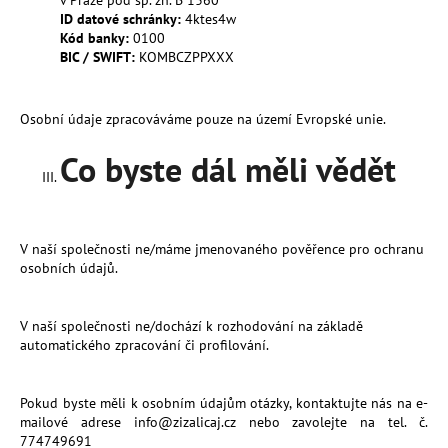
ID datové schránky:
4ktes4w
Kód banky:
0100
BIC / SWIFT:
KOMBCZPPXXX
Osobní údaje zpracováváme pouze na území Evropské unie.
Co byste dál měli vědět
V naší společnosti
ne/máme
jmenovaného pověřence pro ochranu
osobních údajů.
V naší společnosti
ne/dochází
k rozhodování na základě
automatického zpracování či profilování.
Pokud byste měli k osobním údajům otázky, kontaktujte nás na e-
mailové adrese
info@zizalicaj.
cz
nebo zavolejte na tel. č.
774749691