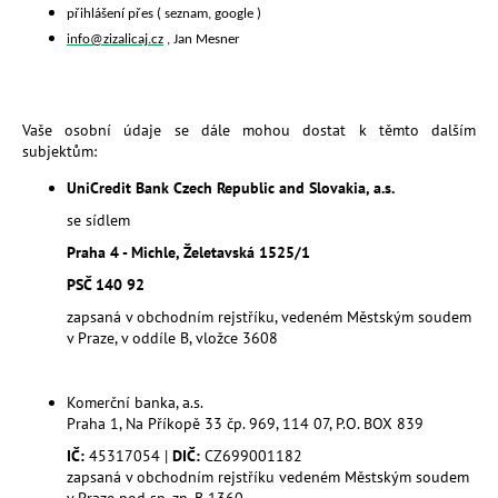
přihlášení přes ( seznam, google )
info@zizalicaj.cz
,
Jan Mesner
Vaše osobní údaje se dále mohou dostat k těmto dalším
subjektům:
UniCredit Bank Czech Republic and Slovakia, a.s.
se sídlem
Praha 4 - Michle, Želetavská 1525/1
PSČ 140 92
zapsaná v obchodním rejstříku, vedeném Městským soudem
v Praze, v oddíle B, vložce 3608
Komerční banka, a.s.
Praha 1, Na Příkopě 33 čp. 969, 114 07, P.O. BOX 839
IČ:
45317054 |
DIČ:
CZ699001182
zapsaná v obchodním rejstříku vedeném Městským soudem
v Praze pod sp. zn. B 1360