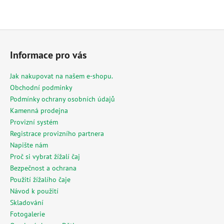
Z
á
Informace pro vás
p
a
Jak nakupovat na našem e-shopu.
t
Obchodní podmínky
í
Podmínky ochrany osobních údajů
Kamenná prodejna
Provizní systém
Registrace provizního partnera
Napište nám
Proč si vybrat žížalí čaj
Bezpečnost a ochrana
Použití žížalího čaje
Návod k použití
Skladování
Fotogalerie