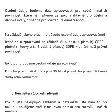
Osobní údaje budeme dále zpracovávat pro splnění našich
povinností, které nám plynou ze zákona (hlavně pro účetní a
daňové účely, případně pro vyřízení reklamací apod.).
Na základě jakého právního důvodu osobní údaje zpracováváme?
Jedná se o zpracování na základě čl. 6 odst. 1 písm. b) GDPR –
plnění smlouvy a čl. 6 odst. 1 písm. c) GDPR – plnění naší právní
povinnosti.
Jak dlouho budeme osobní údaje zpracovávat?
Po dobu plnění naší služby a poté
30 let
od posledního poskytnutí takové
služby nebo dodání zboží.
Newslettery (obchodní sdělení)
Pokud jste nakupující zákazník a nezakázali jste nám to
při
nákupu, použijeme vaši e-mailovou adresu pro rozesílku našich
novinek.