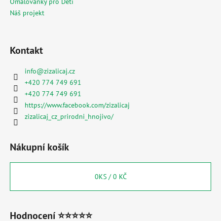
Omalovánky pro Děti
Náš projekt
Kontakt
info
@
zizalicaj.cz
+420 774 749 691
+420 774 749 691
https://www.facebook.com/zizalicaj
zizalicaj_cz_prirodni_hnojivo/
Nákupní košík
0
KS /
0 KČ
Hodnocení ⭐⭐⭐⭐⭐