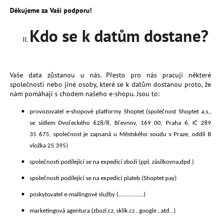
Děkujeme za Vaši podporu!
Kdo se k datům dostane?
Vaše data zůstanou u nás. Přesto pro nás pracují některé
společnosti nebo jiné osoby, které se k datům dostanou proto, že
nám pomáhají s chodem našeho e-shopu. Jsou to:
provozovatel e-shopové platformy Shoptet (společnost Shoptet a.s.,
se sídlem Dvořeckého 628/8, Břevnov, 169 00, Praha 6, IČ 289
35 675, společnost je zapsaná u Městského soudu v Praze, oddíl B
vložka 25 395)
společnosti podílející se na expedici zboží
(
ppl, zásilkovna,dpd
)
společnosti podílející se na expedici plateb
(Shoptet pay)
poskytovatel e-mailingové služby
(……………..)
marketingová agentura (
zbozi.cz, sklik.cz , google ,.atd...)