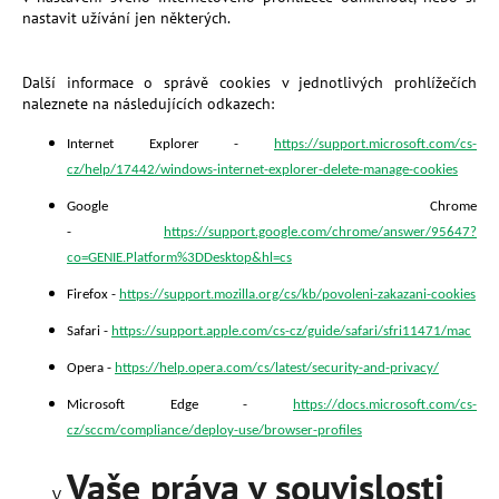
nastavit užívání jen některých.
Další informace o správě cookies v jednotlivých prohlížečích
naleznete na následujících odkazech:
Internet Explorer -
https://support.microsoft.com/cs-
cz/help/17442/windows-internet-explorer-delete-manage-cookies
Google Chrome
-
https://support.google.com/chrome/answer/95647?
co=GENIE.Platform%3DDesktop&hl=cs
Firefox -
https://support.mozilla.org/cs/kb/povoleni-zakazani-cookies
Safari -
https://support.apple.com/cs-cz/guide/safari/sfri11471/mac
Opera -
https://help.opera.com/cs/latest/security-and-privacy/
Microsoft Edge -
https://docs.microsoft.com/cs-
cz/sccm/compliance/deploy-use/browser-profiles
Vaše práva v souvislosti