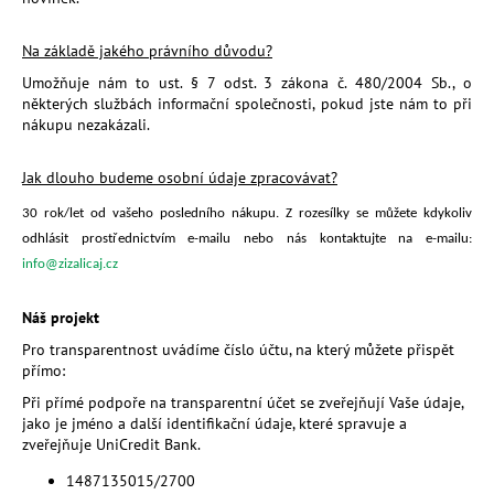
Na základě jakého právního důvodu?
Umožňuje nám to ust. § 7 odst. 3 zákona č. 480/2004 Sb., o
některých službách informační společnosti, pokud jste nám to při
nákupu nezakázali.
Jak dlouho budeme osobní údaje zpracovávat?
30
rok/let od vašeho posledního nákupu. Z rozesílky se můžete kdykoliv
odhlásit prostřednictvím e-mailu nebo nás kontaktujte na e-mailu:
info@zizalicaj.cz
Náš projekt
Pro transparentnost uvádíme číslo účtu, na který můžete přispět
přímo:
Při přímé podpoře na transparentní účet se zveřejňují Vaše údaje,
jako je jméno a další identifikační údaje, které spravuje a
zveřejňuje UniCredit Bank.
1487135015/2700