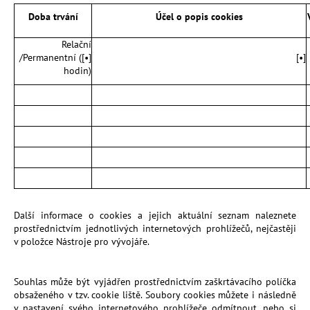
Doba trvání
Účel o popis cookies
Relační
/Permanentní ([
•
]
]
•
[
hodin)
Další informace o cookies a jejich aktuální seznam naleznete
prostřednictvím jednotlivých internetových prohlížečů, nejčastěji
v položce Nástroje pro vývojáře.
Souhlas může být vyjádřen prostřednictvím zaškrtávacího políčka
obsaženého v tzv. cookie liště. Soubory cookies můžete i následně
v nastavení svého internetového prohlížeče odmítnout, nebo si