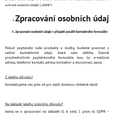
a
ochraně osobních údajů) („GDPR“)
j
Zpracování osobních údaj
í
t
?
Zpracování osobních údajů v případě použití kontaktního formuláře
Pokud poptáváte naše produkty a služby, budeme pracovat s
vašimi kontaktními údaji, které nám sdělíte, hlavně
prostřednictvím poptávkového formuláře. Jsou to: e-mailová
HLEDAT
adresa, telefonní kontakt, adresa kontaktní a doručovací, apod.
Z jakého důvodu?
D
Kontaktujeme vás přes ně pro další domluvu ohledně
zboží
o
p
o
r
Na základě jakého právního důvodu?
u
Jedná se o zpracování na základě čl. 6 odst. 1 písm. b) GDPR –