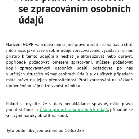
se zpracováním osobních
údajů
Nařízení GDPR vám dává mimo jiné právo obrátit se na nás a chtít
informace, jaké vaše osobní údaje zpracováváme, vyžádat si u nás
přístup k těmto údajům a nechat je aktualizovat nebo opravit,
popřípadě požadovat omezení zpracování, můžete požadovat
kopii zpracovávaných osobních údajů, požadovat po nás
v určitých situacích výmaz osobních údajů a v určitých případech
máte právo na jejich přenositelnost. Proti zpracování na základě
oprávněného zájmu lze vznést námitku.
Pokud si myslíte, že s daty nenakládáme správně, máte právo
podat stížnost u
Úřadu pro ochranu osobních údajů
, případně se
se svými nároky obrátit na soud.
Tyto podmínky jsou účinné od
16.6.2023