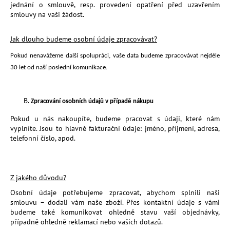
č
jednání o smlouvě, resp. provedení opatření před uzavřením
u
smlouvy na vaši žádost.
j
e
Jak dlouho budeme osobní údaje zpracovávat?
m
e
Pokud nenavážeme další spolupráci, vaše data budeme zpracovávat nejdéle
3
0 let
od naší poslední komunikace.
MESIHO
ŽÍŽALÍ
Zpracování osobních údajů v případě nákupu
ČAJ
S
Pokud u nás nakoupíte, budeme pracovat s údaji, které nám
KOPŘIVOU
vyplníte. Jsou to hlavně fakturační údaje: jméno, příjmení, adresa,
A
telefonní číslo, apod.
BIOUHLÍKEM
999
LITRŮ
97
Z jakého důvodu?
900
Kč
Osobní údaje potřebujeme zpracovat, abychom splnili naši
smlouvu – dodali vám naše
zboží
. Přes kontaktní údaje s vámi
budeme také komunikovat ohledně stavu vaší objednávky,
případně ohledně reklamací nebo vašich dotazů.