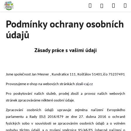
K
Přejít
Hledat
Nákup
M
Přihlášení
na
o
obsah
Zpět
Zpět
košík
š
Podmínky ochrany osobních
í
C
údajů
k
o
p
Zásady práce s vašimi údaji
o
t
ř
Jsme společnost
Jan Mesner , Kundratice 111, Košťálov 51401,ičo 75237491
e
b
Provozujeme e-shop na webových stránkách
zizali-caj.cz
u
Pro poskytování
našich služeb, prodej zboží
a provoz našich webových
j
stránek zpracováváme některé osobní údaje.
e
Zpracování osobních údajů upravuje zejména nařízení Evropského
t
parlamentu a Rady (EU) 2016/679 ze dne 27. dubna 2016 o ochraně
e
fyzických sobo v souvislosti se zpracováním osobních údajů a o volném
n
pohybu těchto údajů a o zrušení směrnice 95/46/ES (obecné nařízení o