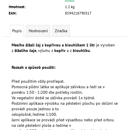
úrodu
Hmotnost
:
1.2 kg
EAN
:
8594218790317
Popis
Hodnocení
Značka
Mesiho žížalí čaj s kopřivou a biouhlíkem 1 litr
je vyroben
z
žížalího čaje
, výluhu z
kopřiv
a z
biouhlíku
.
Rozsah a způsob použití:
Před použitím vždy protřepat.
Pomocná půdní látka se aplikuje zálivkou a ředí se v
poměru 1:50 - 1:200 dle potřeby rostlin.
Ve vegetační době se zálivka provádí 1x týdně.
Podzimní aplikace výrobku na pěstební plochu po sklizni se
provádí pouze jednou a to
celoplošně, ředíme 1:100.
Jarní aplikace se provádí před výsadbou nebo před orbou
na celé pěstební ploše a ředíme v