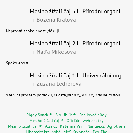
Mesiho žížalí čaj 5 l - Přírodní organické hnojivo 100% nature
Božena Králová
|
Hodnocení produktu je 5 z 5 hvězdiček.
Naprostá spokojenost ,děkuji.
Mesiho žížalí čaj 2 l - Přírodní organické hnojivo 100% nature - recyklovaný obal
Naďa Mrkosová
|
Hodnocení produktu je 5 z 5 hvězdiček.
Spokojenost
Mesiho žížalí čaj 1 l - Univerzální organické hnojivo
Zuzana Ledrerová
|
Hodnocení produktu je 5 z 5 hvězdiček.
Vše v naprostém pořádku, rajčata,papriky, okurky krásně rostou.
Piggy Snack ®
Bio Uhlík ® - Posilovač půdy
Mesiho žížalí čaj ® - Oficiální web značky
Mesiho žížalí čaj ® - Alza.cz
Kateřina Vaří
Plantae.cz
Agrotrans
Liberecký kraj sobě
MAS Krkonoše
Eco-Eko