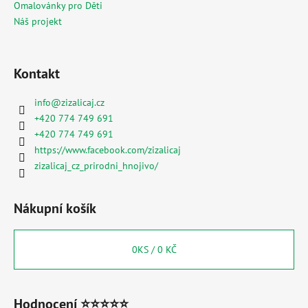
Omalovánky pro Děti
Náš projekt
Kontakt
info
@
zizalicaj.cz
+420 774 749 691
+420 774 749 691
https://www.facebook.com/zizalicaj
zizalicaj_cz_prirodni_hnojivo/
Nákupní košík
0
KS /
0 KČ
Hodnocení ⭐⭐⭐⭐⭐