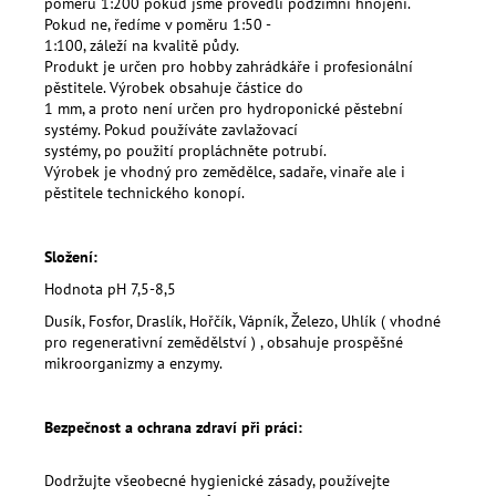
poměru 1:200 pokud jsme provedli podzimní hnojení.
Pokud ne, ředíme v poměru 1:50 -
1:100, záleží na kvalitě půdy.
Produkt je určen pro hobby zahrádkáře i profesionální
pěstitele. Výrobek obsahuje částice do
1 mm, a proto není určen pro hydroponické pěstební
systémy. Pokud používáte zavlažovací
systémy, po použití propláchněte potrubí.
Výrobek je vhodný pro zemědělce, sadaře, vinaře ale i
pěstitele technického konopí.
Složení:
Hodnota pH 7,5-8,5
Dusík, Fosfor, Draslík, Hořčík, Vápník, Železo, Uhlík ( vhodné
pro regenerativní zemědělství ) , obsahuje prospěšné
mikroorganizmy a enzymy.
Bezpečnost a ochrana zdraví při práci:
Dodržujte všeobecné hygienické zásady, používejte