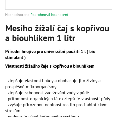
a
j
Průměrné
Neohodnoceno
Podrobnosti hodnocení
í
hodnocení
produktu
Mesiho žížalí čaj s kopřivou
t
je
?
a biouhlíkem 1 litr
0,0
z
5
hvězdiček.
Přírodní hnojivo pro univerzální použití 1 l ( bio
stimulant )
HLEDAT
Vlastnosti žížalího čaje s kopřivou a biouhlíkem
- zlepšuje vlastnosti půdy a obohacuje ji o živiny a
D
prospěšné mikroorganismy
o
- zlepšuje schopnost zadržování vody v půdě
p
- přítomnost organických látek zlepšuje vlastnosti půdy
o
- zvyšuje přirozenou odolnost rostlin proti abiotickým
r
stresům
u
- podporuje vývoj kořenového systému