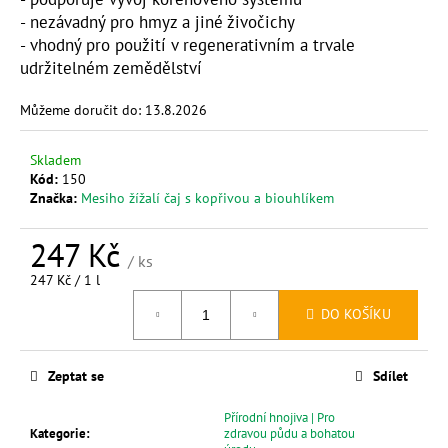
č
- nezávadný pro hmyz a jiné živočichy
u
- vhodný pro použití v regenerativním a trvale
j
udržitelném zemědělství
e
m
Můžeme doručit do:
13.8.2026
e
Skladem
MESIHO
Kód:
150
ŽÍŽALÍ
Značka:
Mesiho žížalí čaj s kopřivou a biouhlíkem
ČAJ
S
KOPŘIVOU
247 Kč
A
/ ks
BIOUHLÍKEM
Měrná
247 Kč / 1 l
10
cena:
LITRŮ
DO KOŠÍKU
1
529
Kč
Zeptat se
Sdílet
Přírodní hnojiva | Pro
Kategorie
:
zdravou půdu a bohatou