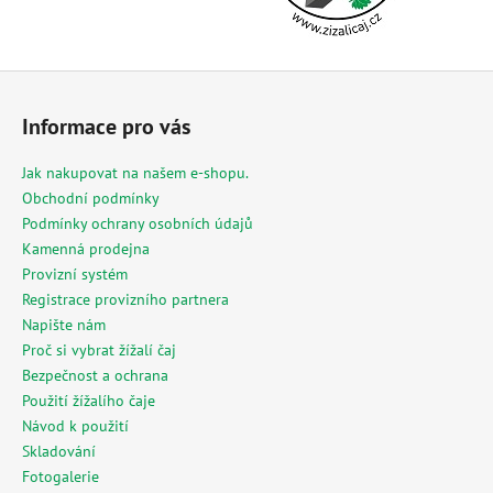
Z
á
Informace pro vás
p
a
Jak nakupovat na našem e-shopu.
t
Obchodní podmínky
í
Podmínky ochrany osobních údajů
Kamenná prodejna
Provizní systém
Registrace provizního partnera
Napište nám
Proč si vybrat žížalí čaj
Bezpečnost a ochrana
Použití žížalího čaje
Návod k použití
Skladování
Fotogalerie