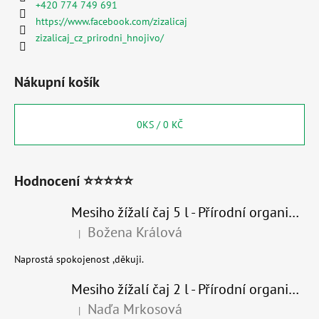
+420 774 749 691
https://www.facebook.com/zizalicaj
zizalicaj_cz_prirodni_hnojivo/
Nákupní košík
0
KS /
0 KČ
Hodnocení ⭐⭐⭐⭐⭐
Mesiho žížalí čaj 5 l - Přírodní organické hnojivo 100% nature
Božena Králová
|
Hodnocení produktu je 5 z 5 hvězdiček.
Naprostá spokojenost ,děkuji.
Mesiho žížalí čaj 2 l - Přírodní organické hnojivo 100% nature - recyklovaný obal
Naďa Mrkosová
|
Hodnocení produktu je 5 z 5 hvězdiček.