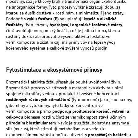
č
močoviny, což je klíčový krok v transformaci organického dusíku
u
na anorganické formy. Tyto procesy výrazně zkracují dobu, za
kterou se dusík dostává k rostlinám, a minimalizují jeho ztráty.
j
Podobně v
cyklu fosforu (P)
se uplatňují
kyselé a alkalické
e
fosfatázy
. Tyto enzymy
hydrolyzují organické fosfátové estery
,
m
čímž uvolňují anorganický fosfát , což je jediná forma, kterou
e
rostliny dokáží absorbovat. Zvýšená aktivita fosfatáz ve
vermikompostu a žížalím čaji má přímý vliv na
lepší vývoj
kořenového systému
a celkové zvýšení výnosů plodin.
MESIHO
ŽÍŽALÍ
ČAJ
1
Fytostimulace a ekosystémové přínosy
L
-
Enzymatická aktivita žížal přesahuje pouhé uvolňování živin.
UNIVERZÁLNÍ
Enzymatické procesy ve střevech a metabolická aktivita s nimi
ORGANICKÉ
spojené mikroflóry vedou k produkci či zvýšené koncentraci
HNOJIVO
rostlinných růstových stimulátorů
(fytohormonů) jako jsou auxiny,
224
gibereliny a cytokininy. Tyto látky se koncentrují ve
Kč
vermikompostu a přímo
podporují prodloužení kořenů, větvení a
celkovou biomasu
rostlin, čímž se vermikompost stává účinným
přírodním biostimulantem
. Navíc je trus žížal bohatý na enzymy a
sliz (mucus), které stimulují metabolismus a vedou k
exponenciálnímu nárůstu počtu a diverzity
prospěšných bakterií
a