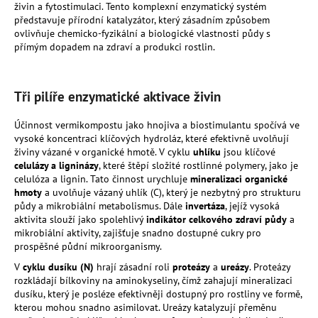
živin a fytostimulaci. Tento komplexní enzymatický systém
a
představuje přírodní katalyzátor, který zásadním způsobem
j
ovlivňuje chemicko-fyzikální a biologické vlastnosti půdy s
přímým dopadem na zdraví a produkci rostlin.
í
t
?
Tři pilíře enzymatické aktivace živin
Účinnost vermikompostu jako hnojiva a biostimulantu spočívá ve
vysoké koncentraci klíčových hydroláz, které efektivně uvolňují
živiny vázané v organické hmotě. V cyklu
uhlíku
jsou klíčové
HLEDAT
celulázy a ligninázy
, které štěpí složité rostlinné polymery, jako je
celulóza a lignin. Tato činnost urychluje
mineralizaci organické
hmoty
a uvolňuje vázaný uhlík (C), který je nezbytný pro strukturu
půdy a mikrobiální metabolismus. Dále
invertáza
, jejíž vysoká
aktivita slouží jako spolehlivý
indikátor celkového zdraví půdy
a
D
mikrobiální aktivity, zajišťuje snadno dostupné cukry pro
o
prospěšné půdní mikroorganismy.
p
V
cyklu dusíku (N)
hrají zásadní roli
proteázy
a
ureázy
. Proteázy
o
rozkládají bílkoviny na aminokyseliny, čímž zahajují mineralizaci
r
dusíku, který je posléze efektivněji dostupný pro rostliny ve formě,
u
kterou mohou snadno asimilovat. Ureázy katalyzují přeměnu