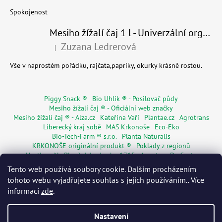
Spokojenost
Mesiho žížalí čaj 1 l - Univerzální organické hnojivo
Zuzana Ledrerová
|
Hodnocení produktu je 5 z 5 hvězdiček.
Vše v naprostém pořádku, rajčata,papriky, okurky krásně rostou.
Piggy Snack ®
Bio Uhlík ® - Posilovač půdy
Mesiho žížalí čaj ® - Oficiální web značky
Mesiho žížalí čaj ® - Alza.cz
Kateřina Vaří
Plantae.cz
Agrotrans
Liberecký kraj sobě
MAS Krkonoše
Eco-Eko
Bio-Tech-Farm ® s.r.o.
Planta Naturalis
KRKONOŠE originální produkt ®
Poklady z regionů
Hostinec Na Ploužnici od roku 1715
Agentura De Costy
Živá Dřevěnka
Regionální značky
Květinářství Mia s.r.o.
Tento web používá soubory cookie. Dalším procházením
Rodinné pasy
Senior pas
WORMÁK
tohoto webu vyjadřujete souhlas s jejich používáním.. Více
informací
zde
.
Nastavení