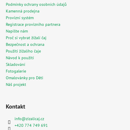
í
Podmínky ochrany osobních údajů
Kamenná prodejna
Provizní systém
Registrace provizního partnera
Napište nám
Proč si vybrat žížalí čaj
Bezpečnost a ochrana
Použití žížalího čaje
Návod k použití
Skladování
Fotogalerie
Omalovánky pro Děti
Náš projekt
Kontakt
info
@
zizalicaj.cz
+420 774 749 691