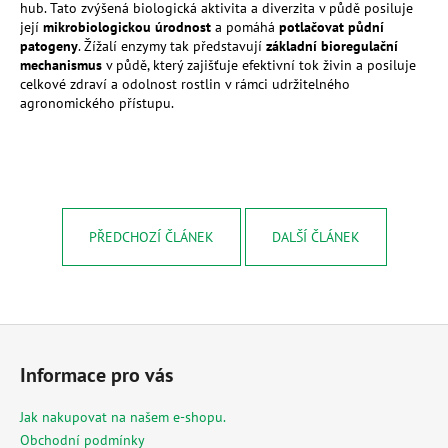
hub. Tato zvýšená biologická aktivita a diverzita v půdě posiluje
její
mikrobiologickou úrodnost
a pomáhá
potlačovat půdní
patogeny
. Žížalí enzymy tak představují
základní bioregulační
mechanismus
v půdě, který zajišťuje efektivní tok živin a posiluje
celkové zdraví a odolnost rostlin v rámci udržitelného
agronomického přístupu.
PŘEDCHOZÍ ČLÁNEK
DALŠÍ ČLÁNEK
Z
á
Informace pro vás
p
a
Jak nakupovat na našem e-shopu.
t
Obchodní podmínky