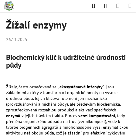
K
Přejít
Hledat
Nákup
M
Přihlášení
na
o
obsah
Zpět
Zpět
košík
š
Žížalí enzymy
í
C
k
o
26.11.2025
p
o
Biochemický klíč k udržitelné úrodnosti
t
půdy
ř
e
b
Žížaly, často označované za
„ekosystémové inženýry“
, jsou
základními aktéry v transformaci organické hmoty na vysoce
u
úrodnou půdu. Jejich klíčová role není jen mechanická
j
(provzdušňování a míchání půdy), ale především
biochemická
,
zprostředkovaná rozsáhlou produkcí a aktivací specifických
e
enzymů
v jejich trávicím traktu. Proces
vermikompostování
, tedy
t
přeměna organického odpadu na trus (vermikompost), vede k
e
tvorbě biogenních agregátů s mnohonásobně vyšší enzymatickou
aktivitou než okolní půda, což je zásadní pro efektivní cyklování
n