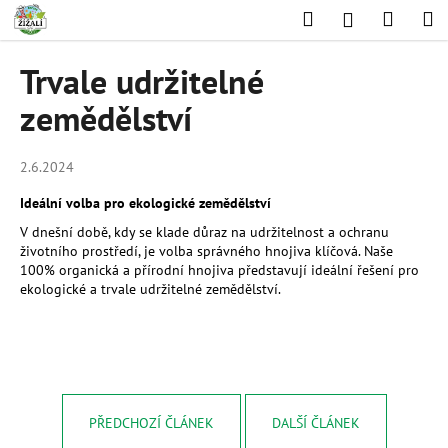
K
Přejít
Hledat
Nákup
M
Přihlášení
na
o
obsah
Zpět
Zpět
košík
š
Trvale udržitelné
í
C
zemědělství
k
o
p
2.6.2024
o
Ideální volba pro ekologické zemědělství
t
V dnešní době, kdy se klade důraz na udržitelnost a ochranu
ř
životního prostředí, je volba správného hnojiva klíčová. Naše
e
100% organická a přírodní hnojiva představují ideální řešení pro
b
ekologické a trvale udržitelné zemědělství.
u
j
e
t
e
PŘEDCHOZÍ ČLÁNEK
DALŠÍ ČLÁNEK
n