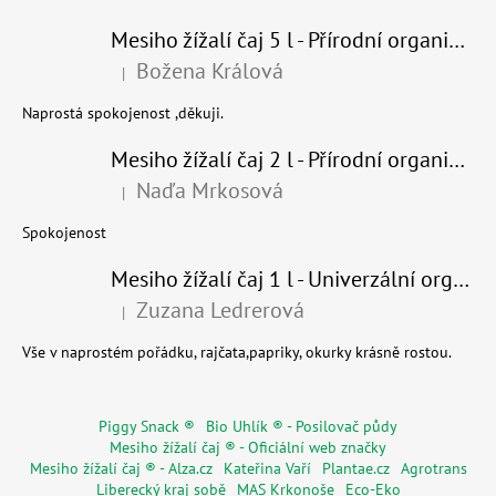
Mesiho žížalí čaj 5 l - Přírodní organické hnojivo 100% nature
Božena Králová
|
Hodnocení produktu je 5 z 5 hvězdiček.
Naprostá spokojenost ,děkuji.
Mesiho žížalí čaj 2 l - Přírodní organické hnojivo 100% nature - recyklovaný obal
Naďa Mrkosová
|
Hodnocení produktu je 5 z 5 hvězdiček.
Spokojenost
Mesiho žížalí čaj 1 l - Univerzální organické hnojivo
Zuzana Ledrerová
|
Hodnocení produktu je 5 z 5 hvězdiček.
Vše v naprostém pořádku, rajčata,papriky, okurky krásně rostou.
Piggy Snack ®
Bio Uhlík ® - Posilovač půdy
Mesiho žížalí čaj ® - Oficiální web značky
Mesiho žížalí čaj ® - Alza.cz
Kateřina Vaří
Plantae.cz
Agrotrans
Liberecký kraj sobě
MAS Krkonoše
Eco-Eko