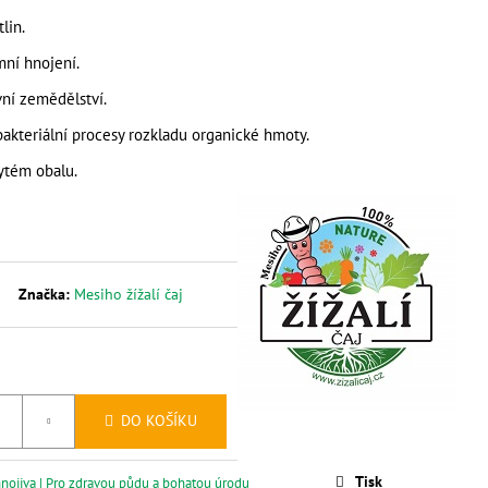
LITRŮ
lin.
mní hnojení.
vní zemědělství.
bakteriální procesy rozkladu organické hmoty.
ytém obalu.
Značka:
Mesiho žížalí čaj
DO KOŠÍKU
Tisk
hnojiva | Pro zdravou půdu a bohatou úrodu