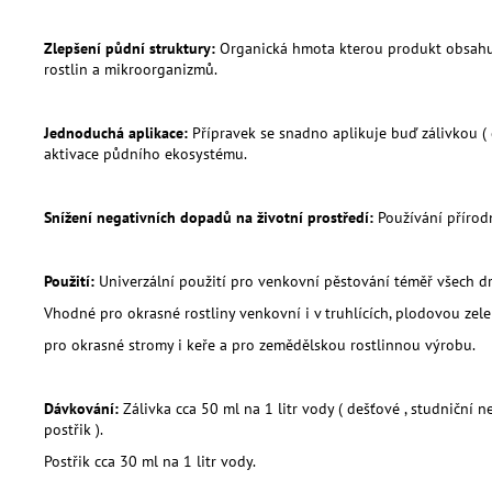
Zlepšení půdní struktury:
Organická hmota kterou produkt obsahuje
rostlin a mikroorganizmů.
Jednoduchá aplikace:
Přípravek se snadno aplikuje buď zálivkou (
aktivace půdního ekosystému.
Snížení negativních dopadů na životní prostředí:
Používání přírodn
Použití:
Univerzální použití pro venkovní pěstování téměř všech dr
Vhodné pro okrasné rostliny venkovní i v truhlících, plodovou zelen
pro okrasné stromy i keře a pro zemědělskou rostlinnou výrobu.
Dávkování:
Zálivka cca 50 ml na 1 litr vody ( dešťové , studničn
postřik ).
Postřik cca 30 ml na 1 litr vody.