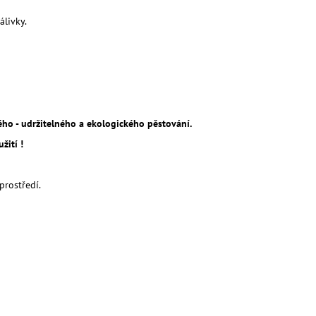
álivky.
vého - udržitelného a ekologického pěstování.
žití !
prostředí.