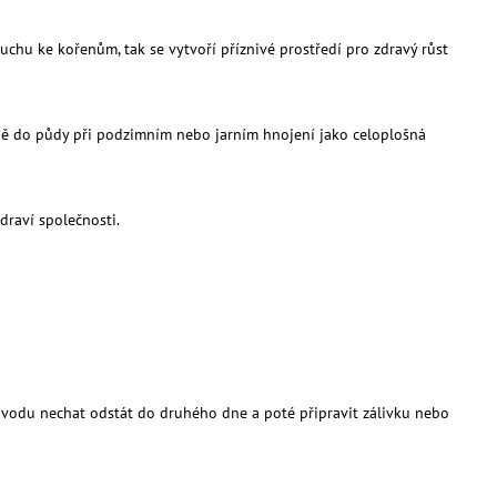
chu ke kořenům, tak se vytvoří příznivé prostředí pro zdravý růst
šně do půdy při podzimním nebo jarním hnojení jako celoplošná
draví společnosti.
e vodu nechat odstát do druhého dne a poté připravit zálivku nebo