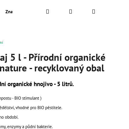
Hledat
Přihlášení
Nákupní
Značky
košík
ní
aj 5 l - Přírodní organické
ature - recyklovaný obal
í organické hnojivo - 5 litrů.
postu - BIO stimulant )
dělství, vhodné pro BIO pěstitele.
ho období.
AJ S KOPŘIVOU A
my, enzymy a půdní bakterie.