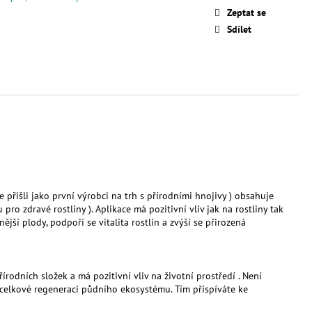
Zeptat se
Sdílet
 přišli jako první výrobci na trh s přírodními hnojivy ) obsahuje
ro zdravé rostliny ). Aplikace má pozitivní vliv jak na rostliny tak
ější plody, podpoří se vitalita rostlin a zvýší se přirozená
rodních složek a má pozitivní vliv na životní prostředí . Není
a celkové regeneraci půdního ekosystému. Tím přispíváte ke