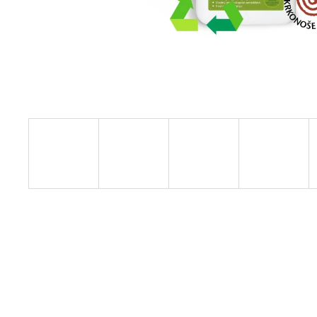
ORGANICKÉ HNOJIVO 100% NATURE
120 Kč