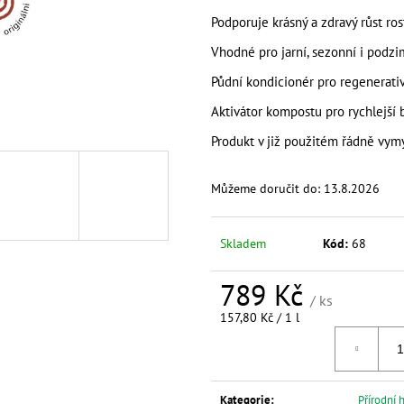
BIOUHLÍKEM 999 LITRŮ
BIOUHLÍKEM 20 
Podporuje krásný a zdravý růst rost
97 900 Kč
2 728 Kč
Vhodné pro jarní, sezonní i podzi
Půdní kondicionér pro regenerati
Aktivátor kompostu pro rychlejší 
Produkt v již použitém řádně vym
Můžeme doručit do:
13.8.2026
Skladem
Kód:
68
789 Kč
/ ks
Měrná
157,80 Kč / 1 l
cena:
Kategorie
:
Přírodní 