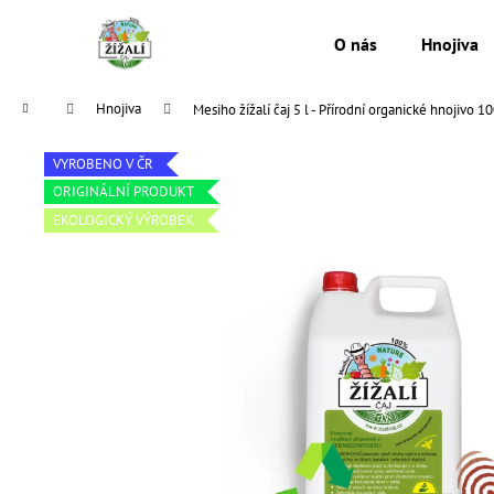
K
Přejít
na
o
O nás
Hnojiva
obsah
Zpět
Zpět
š
do
do
í
Domů
Hnojiva
Mesiho žížalí čaj 5 l - Přírodní organické hnojivo 
k
obchodu
obchodu
VYROBENO V ČR
ORIGINÁLNÍ PRODUKT
EKOLOGICKÝ VÝROBEK
MESIHO ŽÍŽALÍ ČAJ 0.5 L - PŘÍRODNÍ