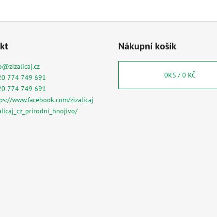
kt
Nákupní košík
o
@
zizalicaj.cz
0
KS /
0 KČ
20 774 749 691
20 774 749 691
ps://www.facebook.com/zizalicaj
alicaj_cz_prirodni_hnojivo/