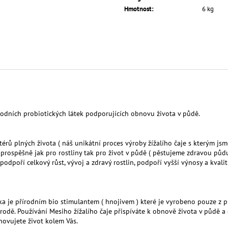
Hmotnost
:
6 kg
odních probiotických látek podporujících obnovu života v půdě.
rů plných života ( náš unikátní proces výroby žížalího čaje s kterým jsme
rospěšně jak pro rostliny tak pro život v půdě ( pěstujeme zdravou půdu p
podpoří celkový růst, vývoj a zdravý rostlin, podpoří vyšší výnosy a kvalitn
 je přírodním bio stimulantem ( hnojivem ) které je vyrobeno pouze z pří
řírodě. Používání Mesiho žížalího čaje přispíváte k obnově života v půdě 
novujete život kolem Vás.