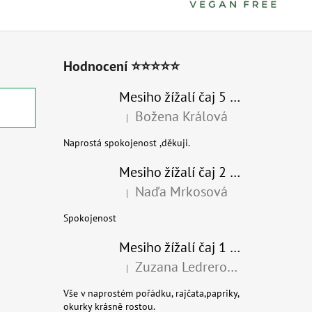
Hodnocení ⭐⭐⭐⭐⭐
Mesiho žížalí čaj 5 l - Přírodní organické hnojivo 100% nature
Božena Králová
|
Hodnocení produktu je 5 z 5 hvězdiček.
Naprostá spokojenost ,děkuji.
Mesiho žížalí čaj 2 l - Přírodní organické hnojivo 100% nature - recyklovaný obal
Naďa Mrkosová
|
Hodnocení produktu je 5 z 5 hvězdiček.
Spokojenost
Mesiho žížalí čaj 1 l - Univerzální organické hnojivo
Zuzana Ledrerová
|
Hodnocení produktu je 5 z 5 hvězdiček.
Vše v naprostém pořádku, rajčata,papriky,
okurky krásně rostou.