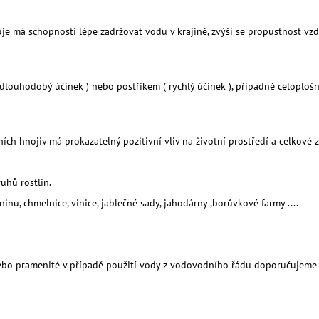
 má schopnosti lépe zadržovat vodu v krajině, zvýší se propustnost vzdu
 dlouhodobý účinek ) nebo postřikem ( rychlý účinek ), případně celoplo
ích hnojiv má prokazatelný pozitivní vliv na životní prostředí a celkové z
uhů rostlin.
inu, chmelnice, vinice, jablečné sady, jahodárny ,borůvkové farmy ....
í nebo pramenité v případě použití vody z vodovodního řádu doporučujem