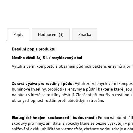
Popis
Hodnocení (3)
Značka
Detailní popis produktu
Mesiho žížalí čaj 5 l / recyklovaný obal
Výluh z vermikompostu s obsahem půdních bakterií, enzymů a přír
Zdravá výživa pro rostliny i půdu:
Výluh ze zelených vermikomposté
huminové kyseliny, probiotika, enzymy a půdní bakterie které jsou p
na půdu v které se rostliny pěstují. Zlepšení příjmu živin rostlinou 
obranyschopnost rostlin proti abiotickým stresům.
Ekologické hnojení současnosti i budoucnosti:
Pomocná půdní látka
škodlivý pro hmyz ani další živočichy které se běžně vyskytují v p
snižování oxidu uhličitého v atmosféře, chráníte vodní zdroje a ob