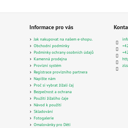
Z
á
Informace pro vás
Konta
p
a
Jak nakupovat na našem e-shopu.
inf
t
Obchodní podmínky
+4
í
Podmínky ochrany osobních údajů
+4
Kamenná prodejna
htt
Provizní systém
ziz
Registrace provizního partnera
Napište nám
Proč si vybrat žížalí čaj
Bezpečnost a ochrana
Použití žížalího čaje
Návod k použití
Skladování
Fotogalerie
Omalovánky pro Děti