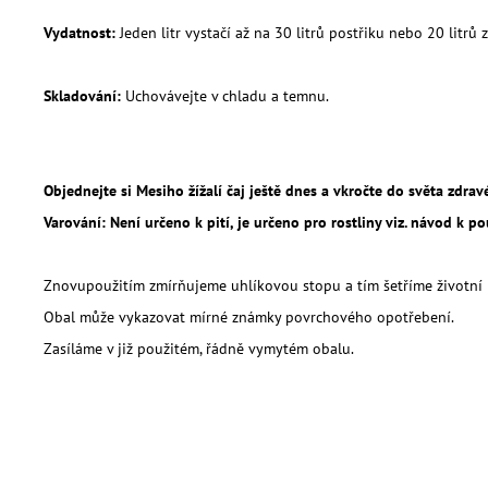
Vydatnost:
Jeden litr vystačí až na 30 litrů postřiku nebo 20 litrů z
Skladování:
Uchovávejte v chladu a temnu.
Objednejte si Mesiho žížalí čaj ještě dnes a vkročte do světa zdra
Varování: Není určeno k pití, je určeno pro rostliny viz. návod k pou
Znovupoužitím zmírňujeme uhlíkovou stopu a tím šetříme životní 
Obal může vykazovat mírné známky povrchového opotřebení.
Zasíláme v již použitém, řádně vymytém obalu.