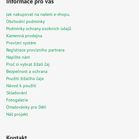
Informace pro vás
p
a
Jak nakupovat na našem e-shopu.
t
Obchodní podmínky
í
Podmínky ochrany osobních údajů
Kamenná prodejna
Provizní systém
Registrace provizního partnera
Napište nám
Proč si vybrat žížalí čaj
Bezpečnost a ochrana
Použití žížalího čaje
Návod k použití
Skladování
Fotogalerie
Omalovánky pro Děti
Náš projekt
Kontakt