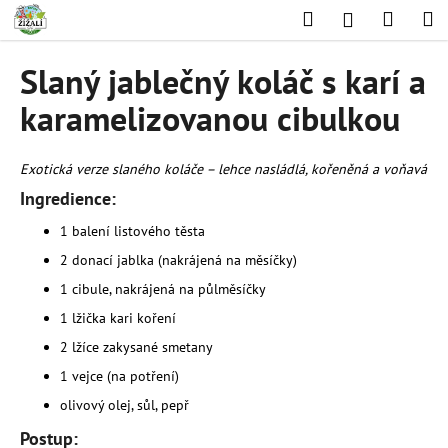
K
Přejít
Hledat
Nákup
M
Přihlášení
na
o
obsah
Zpět
Zpět
košík
š
Slaný jablečný koláč s karí a
í
C
karamelizovanou cibulkou
k
o
p
Exotická verze slaného koláče – lehce nasládlá, kořeněná a voňavá
o
Ingredience:
t
1 balení listového těsta
ř
e
2 donací jablka (nakrájená na měsíčky)
b
1 cibule, nakrájená na půlměsíčky
u
1 lžička kari koření
j
2 lžíce zakysané smetany
e
1 vejce (na potření)
t
olivový olej, sůl, pepř
e
Postup:
n