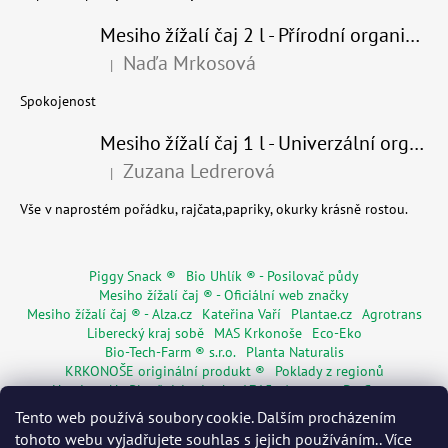
Mesiho žížalí čaj 2 l - Přírodní organické hnojivo 100% nature - recyklovaný obal
Naďa Mrkosová
|
Hodnocení produktu je 5 z 5 hvězdiček.
Spokojenost
Mesiho žížalí čaj 1 l - Univerzální organické hnojivo
Zuzana Ledrerová
|
Hodnocení produktu je 5 z 5 hvězdiček.
Vše v naprostém pořádku, rajčata,papriky, okurky krásně rostou.
Piggy Snack ®
Bio Uhlík ® - Posilovač půdy
Mesiho žížalí čaj ® - Oficiální web značky
Mesiho žížalí čaj ® - Alza.cz
Kateřina Vaří
Plantae.cz
Agrotrans
Liberecký kraj sobě
MAS Krkonoše
Eco-Eko
Bio-Tech-Farm ® s.r.o.
Planta Naturalis
KRKONOŠE originální produkt ®
Poklady z regionů
Hostinec Na Ploužnici od roku 1715
Agentura De Costy
Živá Dřevěnka
Regionální značky
Květinářství Mia s.r.o.
Tento web používá soubory cookie. Dalším procházením
Rodinné pasy
Senior pas
WORMÁK
tohoto webu vyjadřujete souhlas s jejich používáním.. Více