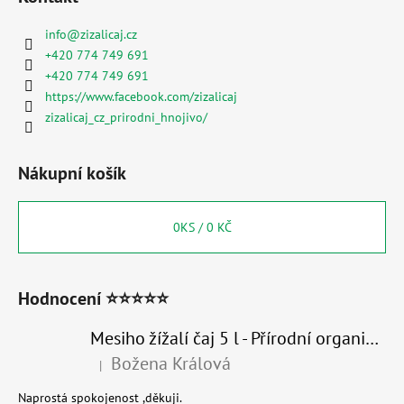
info
@
zizalicaj.cz
+420 774 749 691
+420 774 749 691
https://www.facebook.com/zizalicaj
zizalicaj_cz_prirodni_hnojivo/
Nákupní košík
0
KS /
0 KČ
Hodnocení ⭐⭐⭐⭐⭐
Mesiho žížalí čaj 5 l - Přírodní organické hnojivo 100% nature
Božena Králová
|
Hodnocení produktu je 5 z 5 hvězdiček.
Naprostá spokojenost ,děkuji.