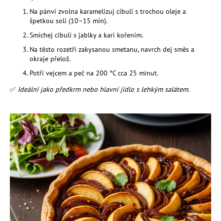
a
Na pánvi zvolna karamelizuj cibuli s trochou oleje a
špetkou soli (10–15 min).
j
Smíchej cibuli s jablky a kari kořením.
í
t
Na těsto rozetři zakysanou smetanu, navrch dej směs a
okraje přelož.
?
Potři vejcem a peč na 200 °C cca 25 minut.
✅
Ideální jako předkrm nebo hlavní jídlo s lehkým salátem.
HLEDAT
D
o
p
o
r
u