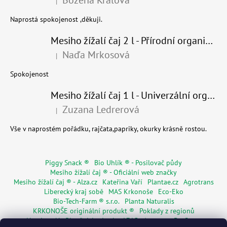
|
Hodnocení produktu je 5 z 5 hvězdiček.
Naprostá spokojenost ,děkuji.
Mesiho žížalí čaj 2 l - Přírodní organické hnojivo 100% nature - recyklovaný obal
Naďa Mrkosová
|
Hodnocení produktu je 5 z 5 hvězdiček.
Spokojenost
Mesiho žížalí čaj 1 l - Univerzální organické hnojivo
Zuzana Ledrerová
|
Hodnocení produktu je 5 z 5 hvězdiček.
Vše v naprostém pořádku, rajčata,papriky, okurky krásně rostou.
Piggy Snack ®
Bio Uhlík ® - Posilovač půdy
Mesiho žížalí čaj ® - Oficiální web značky
Mesiho žížalí čaj ® - Alza.cz
Kateřina Vaří
Plantae.cz
Agrotrans
Liberecký kraj sobě
MAS Krkonoše
Eco-Eko
Bio-Tech-Farm ® s.r.o.
Planta Naturalis
KRKONOŠE originální produkt ®
Poklady z regionů
Hostinec Na Ploužnici od roku 1715
Agentura De Costy