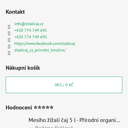
Kontakt
info
@
zizalicaj.cz
+420 774 749 691
+420 774 749 691
https://www.facebook.com/zizalicaj
zizalicaj_cz_prirodni_hnojivo/
Nákupní košík
0
KS /
0 KČ
Hodnocení ⭐⭐⭐⭐⭐
Mesiho žížalí čaj 5 l - Přírodní organické hnojivo 100% nature
Božena Králová