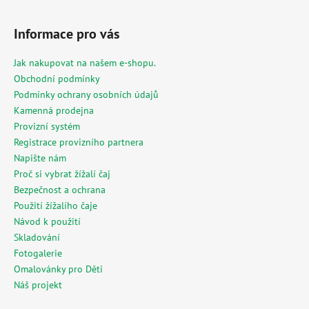
Z
á
Informace pro vás
p
a
Jak nakupovat na našem e-shopu.
t
Obchodní podmínky
í
Podmínky ochrany osobních údajů
Kamenná prodejna
Provizní systém
Registrace provizního partnera
Napište nám
Proč si vybrat žížalí čaj
Bezpečnost a ochrana
Použití žížalího čaje
Návod k použití
Skladování
Fotogalerie
Omalovánky pro Děti
Náš projekt