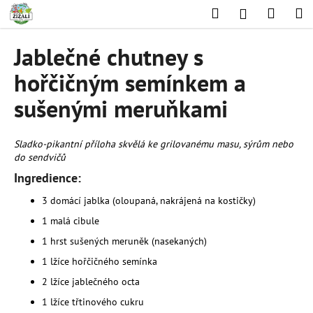
K
Přejít
Hledat
Nákup
M
Přihlášení
na
o
obsah
Zpět
Zpět
košík
š
Jablečné chutney s
í
C
hořčičným semínkem a
k
o
sušenými meruňkami
p
o
Sladko-pikantní příloha skvělá ke grilovanému masu, sýrům nebo
t
do sendvičů
ř
Ingredience:
e
b
3 domácí jablka (oloupaná, nakrájená na kostičky)
u
1 malá cibule
j
1 hrst sušených meruněk (nasekaných)
e
1 lžíce hořčičného semínka
t
2 lžíce jablečného octa
e
1 lžíce třtinového cukru
n