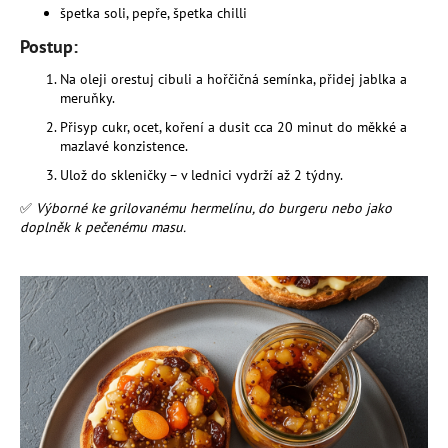
špetka soli, pepře, špetka chilli
a
Postup:
j
í
Na oleji orestuj cibuli a hořčičná semínka, přidej jablka a
t
meruňky.
?
Přisyp cukr, ocet, koření a dusit cca 20 minut do měkké a
mazlavé konzistence.
Ulož do skleničky – v lednici vydrží až 2 týdny.
✅
Výborné ke grilovanému hermelínu, do burgeru nebo jako
doplněk k pečenému masu.
HLEDAT
D
o
p
o
r
u