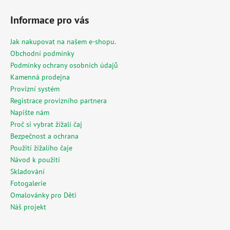
Z
á
Informace pro vás
p
a
Jak nakupovat na našem e-shopu.
t
Obchodní podmínky
í
Podmínky ochrany osobních údajů
Kamenná prodejna
Provizní systém
Registrace provizního partnera
Napište nám
Proč si vybrat žížalí čaj
Bezpečnost a ochrana
Použití žížalího čaje
Návod k použití
Skladování
Fotogalerie
Omalovánky pro Děti
Náš projekt