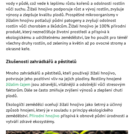
č
vody v půdě, což vede k lepšímu růstu kořenů a odolnosti rostlin
u
vůči suchu. Žížalí hnojivo podporuje růst a vývoj rostlin, zvyšuje
j
výnosy a zlepšuje kvalitu plodů. Prospěšné mikroorganismy v
e
žížalím hnojivu potlačují půdní patogeny a zvyšují odolnost
rostlin vůči chorobám a škůdcům. Žížalí hnojivo je 100% přírodní
m
produkt, který neznečišťuje životní prostředí a přispívá k
e
ekologickému a udržitelnému zemědělství, lze ho použít pro téměř
všechny druhy rostlin, od zeleniny a květin až po ovocné stromy a
okrasné keře.
MESIHO
ŽÍŽALÍ
Zkušenosti zahrádkářů a pěstitelů
ČAJ
S
KOPŘIVOU
Mnoho zahrádkářů a pěstitelů, kteří používají žížalí hnojivo,
A
potvrzuje jeho pozitivní vliv na jejich plodiny. Rostliny hnojené
BIOUHLÍKEM
žížalím čajem
jsou zdravější, vitálnější a odolnější vůči stresovým
5
faktorům. Dále se často zmiňuje zvýšení výnosů a zlepšení chuti
LITRŮ
plodů.
880
Ekologičtí zemědělci oceňují žížalí hnojivo jako šetrný a účinný
Kč
způsob hnojení, který je v souladu s principy ekologického
zemědělství.
Přírodní hnojivo
přispívá k obnově půdní úrodnosti a
vytváří zdravé ekosystémy.