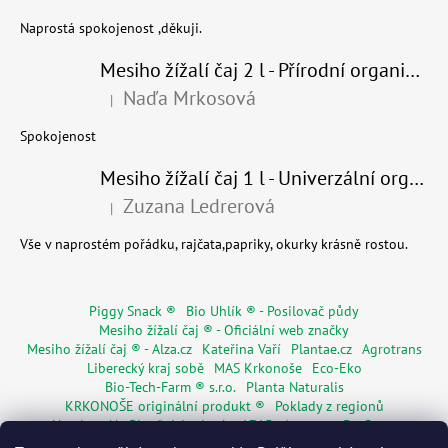
Naprostá spokojenost ,děkuji.
Mesiho žížalí čaj 2 l - Přírodní organické hnojivo 100% nature - recyklovaný obal
Naďa Mrkosová
|
Hodnocení produktu je 5 z 5 hvězdiček.
Spokojenost
Mesiho žížalí čaj 1 l - Univerzální organické hnojivo
Zuzana Ledrerová
|
Hodnocení produktu je 5 z 5 hvězdiček.
Vše v naprostém pořádku, rajčata,papriky, okurky krásně rostou.
Piggy Snack ®
Bio Uhlík ® - Posilovač půdy
Mesiho žížalí čaj ® - Oficiální web značky
Mesiho žížalí čaj ® - Alza.cz
Kateřina Vaří
Plantae.cz
Agrotrans
Liberecký kraj sobě
MAS Krkonoše
Eco-Eko
Bio-Tech-Farm ® s.r.o.
Planta Naturalis
KRKONOŠE originální produkt ®
Poklady z regionů
Hostinec Na Ploužnici od roku 1715
Agentura De Costy
Živá Dřevěnka
Regionální značky
Květinářství Mia s.r.o.