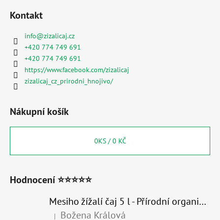
Kontakt
info
@
zizalicaj.cz
+420 774 749 691
+420 774 749 691
https://www.facebook.com/zizalicaj
zizalicaj_cz_prirodni_hnojivo/
Nákupní košík
0
KS /
0 KČ
Hodnocení ⭐⭐⭐⭐⭐
Mesiho žížalí čaj 5 l - Přírodní organické hnojivo 100% nature
Božena Králová
|
Hodnocení produktu je 5 z 5 hvězdiček.