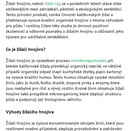
Žížalí hnojivo, neboli
žížalí čaj
, se v posledních letech stává stále
a
oblíbenějším mezi zahrádkáři, pěstiteli a ekologickými zemědělci.
j
Tento přírodní produkt, vzniká činností kalifornských žížal a
představuje vysoce kvalitní organické hnojivo s mnoha výhodami
í
pro půdu i rostliny. Cílem této studie je shrnout pozitivní
t
zkušenosti a odborné poznatky o žížalím hnojivu a zdůraznit jeho
?
význam pro udržitelné zemědělství.
Co je žížalí hnojivo?
Žížalí hnojivo je výsledkem procesu
vermikompostování
, při
kterém kalifornské žížaly přeměňují organický matriál, ve většině
HLEDAT
případů organický odpad (např. kuchyňské zbytky, papír, kartony)
na vysoce kvalitní humus. Tento humus obsahuje vysoké množství
živin, jako je dusík, fosfor, draslík, stopové prvky a enzymy, které
jsou nezbytné pro růst a vývoj rostlin. Kromě živin obsahuje žížalí
D
hnojivo také prospěšné mikroorganismy, které zlepšují strukturu
o
půdy a podporují její biologickou aktivitu.
p
Výhody žížalího hnojiva
o
r
Žížalí hnojivo je vysoce koncentrovaným zdrojem živin, které jsou
u
rostlinami snadno přijatelné, zlepšuje provzdušnění a zadržování