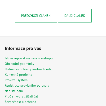
a
j
PŘEDCHOZÍ ČLÁNEK
DALŠÍ ČLÁNEK
í
t
?
Z
á
Informace pro vás
p
HLEDAT
a
Jak nakupovat na našem e-shopu.
t
Obchodní podmínky
í
Podmínky ochrany osobních údajů
Kamenná prodejna
D
Provizní systém
o
p
Registrace provizního partnera
o
Napište nám
r
Proč si vybrat žížalí čaj
u
Bezpečnost a ochrana