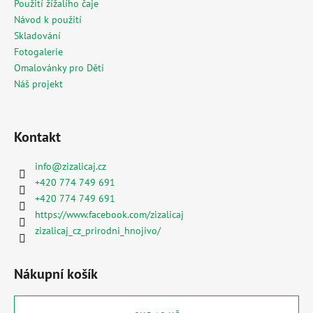
č
Použití žížalího čaje
u
Návod k použití
j
Skladování
e
Fotogalerie
m
Omalovánky pro Děti
e
Náš projekt
MESIHO
ŽÍŽALÍ
Kontakt
ČAJ
S
info
@
zizalicaj.cz
KOPŘIVOU
A
+420 774 749 691
BIOUHLÍKEM
+420 774 749 691
20
https://www.facebook.com/zizalicaj
LITRŮ
zizalicaj_cz_prirodni_hnojivo/
2
728
Kč
Nákupní košík