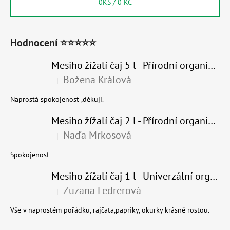
0
KS /
0 KČ
Hodnocení ⭐⭐⭐⭐⭐
Mesiho žížalí čaj 5 l - Přírodní organické hnojivo 100% nature
Božena Králová
|
Hodnocení produktu je 5 z 5 hvězdiček.
Naprostá spokojenost ,děkuji.
Mesiho žížalí čaj 2 l - Přírodní organické hnojivo 100% nature - recyklovaný obal
Naďa Mrkosová
|
Hodnocení produktu je 5 z 5 hvězdiček.
Spokojenost
Mesiho žížalí čaj 1 l - Univerzální organické hnojivo
Zuzana Ledrerová
|
Hodnocení produktu je 5 z 5 hvězdiček.
Vše v naprostém pořádku, rajčata,papriky, okurky krásně rostou.