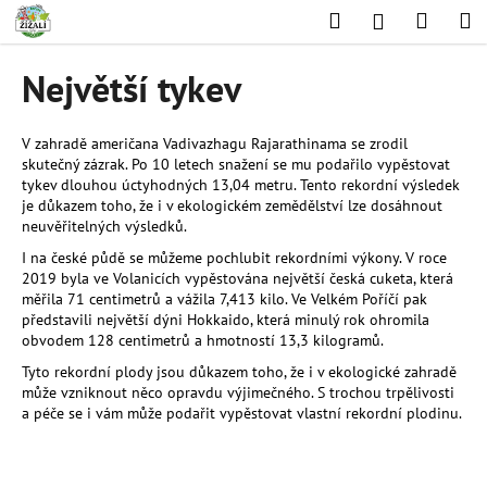
K
Přejít
Hledat
Nákup
M
Přihlášení
na
o
obsah
Zpět
Zpět
košík
š
Největší tykev
í
C
k
o
V zahradě američana Vadivazhagu Rajarathinama se zrodil
skutečný zázrak. Po 10 letech snažení se mu podařilo vypěstovat
p
tykev dlouhou úctyhodných 13,04 metru. Tento rekordní výsledek
o
je důkazem toho, že i v ekologickém zemědělství lze dosáhnout
t
neuvěřitelných výsledků.
ř
I na české půdě se můžeme pochlubit rekordními výkony. V roce
2019 byla ve Volanicích vypěstována největší česká cuketa, která
e
měřila 71 centimetrů a vážila 7,413 kilo. Ve Velkém Poříčí pak
b
představili největší dýni Hokkaido, která minulý rok ohromila
u
obvodem 128 centimetrů a hmotností 13,3 kilogramů.
j
Tyto rekordní plody jsou důkazem toho, že i v ekologické zahradě
může vzniknout něco opravdu výjimečného. S trochou trpělivosti
e
a péče se i vám může podařit vypěstovat vlastní rekordní plodinu.
t
e
n