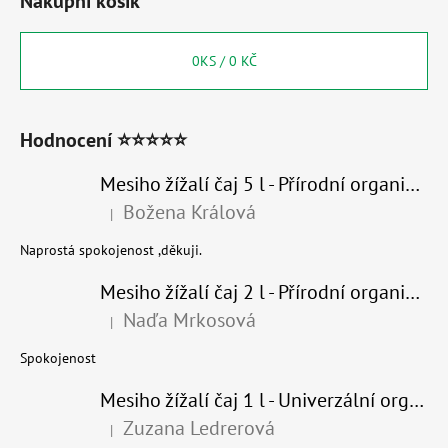
Nákupní košík
0
KS /
0 KČ
Hodnocení ⭐⭐⭐⭐⭐
Mesiho žížalí čaj 5 l - Přírodní organické hnojivo 100% nature
Božena Králová
|
Hodnocení produktu je 5 z 5 hvězdiček.
Naprostá spokojenost ,děkuji.
Mesiho žížalí čaj 2 l - Přírodní organické hnojivo 100% nature - recyklovaný obal
Naďa Mrkosová
|
Hodnocení produktu je 5 z 5 hvězdiček.
Spokojenost
Mesiho žížalí čaj 1 l - Univerzální organické hnojivo
Zuzana Ledrerová
|
Hodnocení produktu je 5 z 5 hvězdiček.