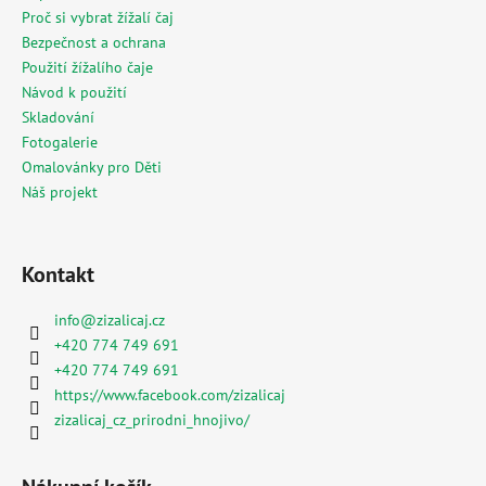
Proč si vybrat žížalí čaj
Bezpečnost a ochrana
Použití žížalího čaje
Návod k použití
Skladování
Fotogalerie
Omalovánky pro Děti
Náš projekt
Kontakt
info
@
zizalicaj.cz
+420 774 749 691
+420 774 749 691
https://www.facebook.com/zizalicaj
zizalicaj_cz_prirodni_hnojivo/