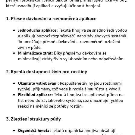
pevným protějškům. Jejich tekutá forma přináší specifické výhody,
a
které usnadňují aplikaci a zvyšují účinnost hnojení.
j
1.
Přesné dávkování a rovnoměrná aplikace
í
t
Jednoduchá aplikace:
Tekutá hnojiva se snadno ředí vodou
a aplikují pomocí rozprašovačů nebo závlahových systémů.
?
To umožňuje přesné dávkování a rovnoměrné rozložení
živin v půdě.
Minimalizace ztrát:
Díky přesnému dávkování se
minimalizují ztráty živin vyluhováním nebo odpařováním.
HLEDAT
2.
Rychlá dostupnost živin pro rostliny
Okamžité vstřebávání:
Rozpuštěné živiny jsou rostlinami
rychleji přijímány, což vede k rychlejšímu růstu a vývoji.
Flexibilní aplikace:
Tekutá hnojiva lze aplikovat přímo na
D
list nebo do závlahového systému, což umožňuje rychlou
o
reakci na měnící se potřeby rostlin.
p
o
3.
Zlepšení struktury půdy
r
u
Organická hmota:
Tekutá organická hnojiva obsahují