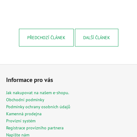
PŘEDCHOZÍ ČLÁNEK
DALŠÍ ČLÁNEK
Z
á
Informace pro vás
p
a
Jak nakupovat na našem e-shopu.
t
Obchodní podmínky
í
Podmínky ochrany osobních údajů
Kamenná prodejna
Provizní systém
Registrace provizního partnera
Napište nám