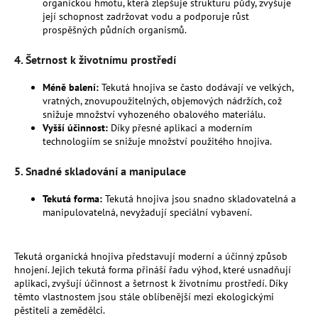
č
organickou hmotu, která zlepšuje strukturu půdy, zvyšuje
u
její schopnost zadržovat vodu a podporuje růst
prospěšných půdních organismů.
j
e
4.
Šetrnost k životnímu prostředí
m
e
Méně balení:
Tekutá hnojiva se často dodávají ve velkých,
vratných, znovupoužitelných, objemových nádržích, což
snižuje množství vyhozeného obalového materiálu.
MESIHO
Vyšší účinnost:
Díky přesné aplikaci a moderním
ŽÍŽALÍ
technologiím se snižuje množství použitého hnojiva.
ČAJ
0.5
L
5.
Snadné skladování a manipulace
-
PŘÍRODNÍ
Tekutá forma:
Tekutá hnojiva jsou snadno skladovatelná a
ORGANICKÉ
manipulovatelná, nevyžadují speciální vybavení.
HNOJIVO
100%
NATURE
Tekutá organická hnojiva představují moderní a účinný způsob
120
hnojení. Jejich tekutá forma přináší řadu výhod, které usnadňují
Kč
aplikaci, zvyšují účinnost a šetrnost k životnímu prostředí. Díky
těmto vlastnostem jsou stále oblíbenější mezi ekologickými
pěstiteli a zemědělci.