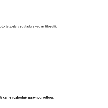
LITRŮ
to je zcela v souladu s vegan filosofií.
alí čaj je rozhodně správnou volbou.