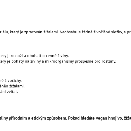
BIOUHLÍKEM 20 LITRŮ
BIOUHLÍKEM 10 
2 728 Kč
1 529 Kč
riálu, který je zpracován žížalami. Neobsahuje žádné živočišné složky, a pro
esy ji rozloží a obohatí o cenné živiny.
který je bohatý na živiny a mikroorganismy prospěšné pro rostliny.
né živočichy.
ěněn žížalami.
ání zvířat.
rostliny přírodním a etickým způsobem. Pokud hledáte vegan hnojivo, žíž