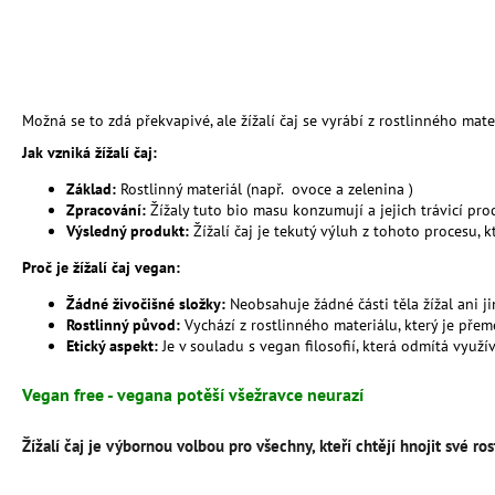
BIOUHLÍKEM 999 LITRŮ
97 900 Kč
Možná se to zdá překvapivé, ale žížalí čaj se vyrábí z rostlinného mate
Jak vzniká žížalí čaj:
Základ:
Rostlinný materiál (např. ovoce a zelenina )
Zpracování:
Žížaly tuto bio masu konzumují a jejich trávicí proc
Výsledný produkt:
Žížalí čaj je tekutý výluh z tohoto procesu, 
Proč je žížalí čaj vegan:
Žádné živočišné složky:
Neobsahuje žádné části těla žížal ani ji
Rostlinný původ:
Vychází z rostlinného materiálu, který je přem
Etický aspekt:
Je v souladu s vegan filosofií, která odmítá využív
Vegan free -
vegana potěší všežravce neurazí
Žížalí čaj je výbornou volbou pro všechny, kteří chtějí hnojit své 