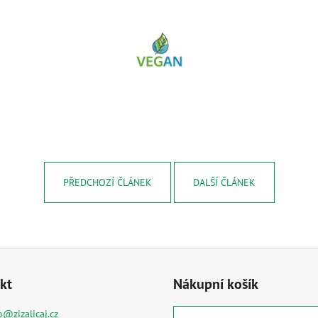
PŘEDCHOZÍ ČLÁNEK
DALŠÍ ČLÁNEK
kt
Nákupní košík
o
@
zizalicaj.cz