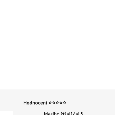
Hodnocení ⭐⭐⭐⭐⭐
Mesiho žížalí čaj 5 l - Přírodní organické hnojivo 100% nature