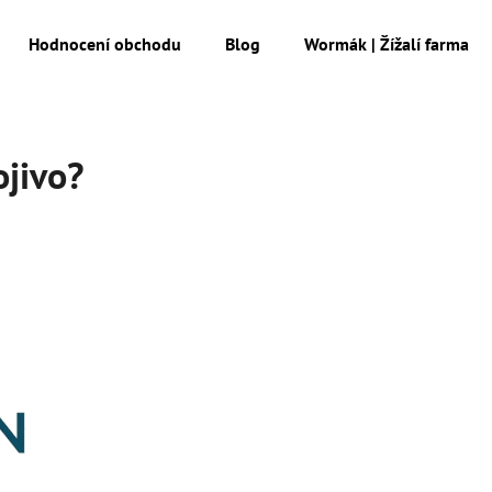
Hodnocení obchodu
Blog
Wormák | Žížalí farma
Co potřebujete najít?
ojivo?
HLEDAT
Doporučujeme
MESIHO ŽÍŽALÍ ČAJ S KOPŘIVOU A
MESIHO ŽÍŽALÍ Č