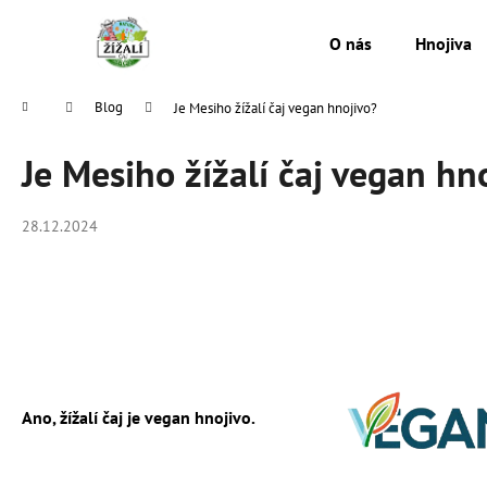
K
Přejít
na
o
O nás
Hnojiva
obsah
Zpět
Zpět
š
do
do
í
Domů
Blog
Je Mesiho žížalí čaj vegan hnojivo?
k
obchodu
obchodu
Je Mesiho žížalí čaj vegan hn
28.12.2024
Ano, žížalí čaj je vegan hnojivo.
MESIHO ŽÍŽALÍ ČAJ S KOPŘIVOU A