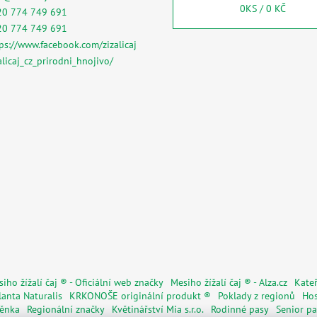
0
KS /
0 KČ
20 774 749 691
20 774 749 691
ps://www.facebook.com/zizalicaj
alicaj_cz_prirodni_hnojivo/
iho žížalí čaj ® - Oficiální web značky
Mesiho žížalí čaj ® - Alza.cz
Kateř
lanta Naturalis
KRKONOŠE originální produkt ®
Poklady z regionů
Hos
věnka
Regionální značky
Květinářství Mia s.r.o.
Rodinné pasy
Senior pa