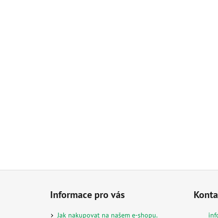
Z
á
Informace pro vás
Konta
p
a
Jak nakupovat na našem e-shopu.
inf