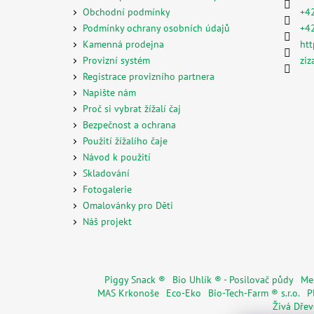
t
Obchodní podmínky
+4
í
Podmínky ochrany osobních údajů
+4
Kamenná prodejna
htt
Provizní systém
ziz
Registrace provizního partnera
Napište nám
Proč si vybrat žížalí čaj
Bezpečnost a ochrana
Použití žížalího čaje
Návod k použití
Skladování
Fotogalerie
Omalovánky pro Děti
Náš projekt
Piggy Snack ®
Bio Uhlík ® - Posilovač půdy
Mes
MAS Krkonoše
Eco-Eko
Bio-Tech-Farm ® s.r.o.
P
Živá Dře