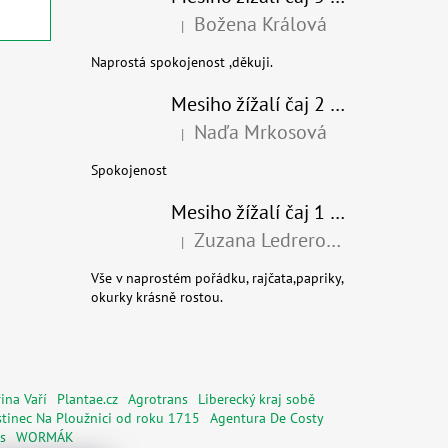
Božena Králová
|
Hodnocení produktu je 5 z 5 hvězdiček.
Naprostá spokojenost ,děkuji.
Mesiho žížalí čaj 2 l - Přírodní organické hnojivo 100% nature - recyklovaný obal
Naďa Mrkosová
|
Hodnocení produktu je 5 z 5 hvězdiček.
Spokojenost
Mesiho žížalí čaj 1 l - Univerzální organické hnojivo
Zuzana Ledrerová
|
Hodnocení produktu je 5 z 5 hvězdiček.
Vše v naprostém pořádku, rajčata,papriky,
okurky krásně rostou.
ina Vaří
Plantae.cz
Agrotrans
Liberecký kraj sobě
tinec Na Ploužnici od roku 1715
Agentura De Costy
s
WORMÁK