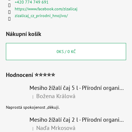
+420 774 749 691
https://www.facebook.com/zizalicaj
zizalicaj_cz_prirodni_hnojivo/
Nákupní košík
0
KS /
0 KČ
Hodnocení ⭐⭐⭐⭐⭐
Mesiho žížalí čaj 5 l - Přírodní organické hnojivo 100% nature
Božena Králová
|
Hodnocení produktu je 5 z 5 hvězdiček.
Naprostá spokojenost ,děkuji.
Mesiho žížalí čaj 2 l - Přírodní organické hnojivo 100% nature - recyklovaný obal
Naďa Mrkosová
|
Hodnocení produktu je 5 z 5 hvězdiček.