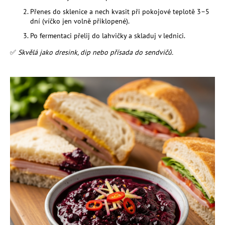
a
Přenes do sklenice a nech kvasit při pokojové teplotě 3–5
dní (víčko jen volně přiklopené).
j
Po fermentaci přelij do lahvičky a skladuj v lednici.
í
t
✅
Skvělá jako dresink, dip nebo přísada do sendvičů.
?
HLEDAT
D
o
p
o
r
u