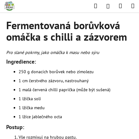
K
Přejít
Hledat
Nákup
M
Přihlášení
na
o
obsah
Zpět
Zpět
košík
š
Fermentovaná borůvková
í
C
omáčka s chilli a zázvorem
k
o
p
Pro slané pokrmy, jako omáčka k masu nebo sýru
o
Ingredience:
t
250 g donacích borůvek nebo zimolezu
ř
e
1 cm čerstvého zázvoru, nastrouhaný
b
1 malá červená chilli paprička (může být sušená)
u
1 lžička soli
j
1 lžička medu
e
1 lžíce jablečného octa
t
Postup:
e
n
Vše rozmixuj na hrubou pastu.