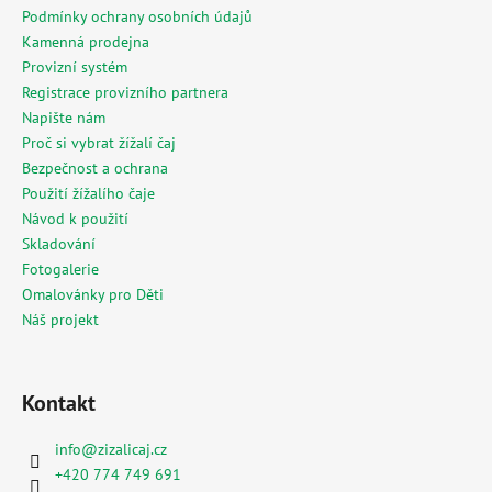
í
Podmínky ochrany osobních údajů
Kamenná prodejna
Provizní systém
Registrace provizního partnera
Napište nám
Proč si vybrat žížalí čaj
Bezpečnost a ochrana
Použití žížalího čaje
Návod k použití
Skladování
Fotogalerie
Omalovánky pro Děti
Náš projekt
Kontakt
info
@
zizalicaj.cz
+420 774 749 691