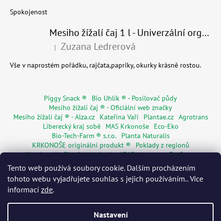
Spokojenost
Mesiho žížalí čaj 1 l - Univerzální organické hnojivo
Zuzana Ledrerová
|
Hodnocení produktu je 5 z 5 hvězdiček.
Vše v naprostém pořádku, rajčata,papriky, okurky krásně rostou.
Piggy Snack ®
Bio Uhlík ® - Posilovač půdy
Mesiho žížalí čaj ® - Oficiální web značky
Mesiho žížalí čaj ® - Alza.cz
Kateřina Vaří
Plantae.cz
Agrotrans
Liberecký kraj sobě
MAS Krkonoše
Eco-Eko
Bio-Tech-Farm ® s.r.o.
Planta Naturalis
KRKONOŠE originální produkt ®
Poklady z regionů
Hostinec Na Ploužnici od roku 1715
Agentura De Costy
Živá Dřevěnka
Regionální značky
Květinářství Mia s.r.o.
Tento web používá soubory cookie. Dalším procházením
Rodinné pasy
Senior pas
WORMÁK
tohoto webu vyjadřujete souhlas s jejich používáním.. Více
informací
zde
.
Nastavení