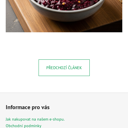
č
u
j
e
m
e
MESIHO
ŽÍŽALÍ
ČAJ
S
PŘEDCHOZÍ ČLÁNEK
KOPŘIVOU
A
BIOUHLÍKEM
10
LITRŮ
Z
1
529
á
Kč
Informace pro vás
p
a
Jak nakupovat na našem e-shopu.
t
Obchodní podmínky