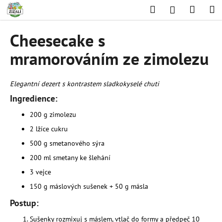
K
Přejít
Hledat
Nákup
M
Přihlášení
na
o
obsah
Zpět
Zpět
košík
š
Cheesecake s
í
C
mramorováním ze zimolezu
k
o
p
Elegantní dezert s kontrastem sladkokyselé chuti
o
Ingredience:
t
200 g zimolezu
ř
e
2 lžíce cukru
b
500 g smetanového sýra
u
200 ml smetany ke šlehání
j
3 vejce
e
150 g máslových sušenek + 50 g másla
t
Postup:
e
n
Sušenky rozmixuj s máslem, vtlač do formy a předpeč 10