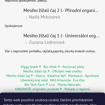
Naprostá spokojenost ,děkuji.
Mesiho žížalí čaj 2 l - Přírodní organické hnojivo 100% nature - recyklovaný obal
Naďa Mrkosová
|
Hodnocení produktu je 5 z 5 hvězdiček.
Spokojenost
Mesiho žížalí čaj 1 l - Univerzální organické hnojivo
Zuzana Ledrerová
|
Hodnocení produktu je 5 z 5 hvězdiček.
Vše v naprostém pořádku, rajčata,papriky, okurky krásně rostou.
Piggy Snack ®
Bio Uhlík ® - Posilovač půdy
Mesiho žížalí čaj ® - Oficiální web značky
Mesiho žížalí čaj ® - Alza.cz
Kateřina Vaří
Plantae.cz
Agrotrans
Liberecký kraj sobě
MAS Krkonoše
Eco-Eko
Bio-Tech-Farm ® s.r.o.
Planta Naturalis
KRKONOŠE originální produkt ®
Poklady z regionů
Hostinec Na Ploužnici od roku 1715
Agentura De Costy
Živá Dřevěnka
Regionální značky
Květinářství Mia s.r.o.
Tento web používá soubory cookie. Dalším procházením
Rodinné pasy
Senior pas
WORMÁK