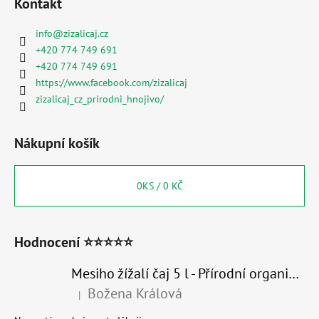
Kontakt
info
@
zizalicaj.cz
+420 774 749 691
+420 774 749 691
https://www.facebook.com/zizalicaj
zizalicaj_cz_prirodni_hnojivo/
Nákupní košík
0
KS /
0 KČ
Hodnocení ⭐⭐⭐⭐⭐
Mesiho žížalí čaj 5 l - Přírodní organické hnojivo 100% nature
Božena Králová
|
Hodnocení produktu je 5 z 5 hvězdiček.