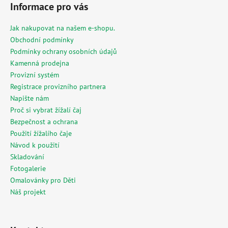
á
Informace pro vás
p
a
Jak nakupovat na našem e-shopu.
t
Obchodní podmínky
í
Podmínky ochrany osobních údajů
Kamenná prodejna
Provizní systém
Registrace provizního partnera
Napište nám
Proč si vybrat žížalí čaj
Bezpečnost a ochrana
Použití žížalího čaje
Návod k použití
Skladování
Fotogalerie
Omalovánky pro Děti
Náš projekt