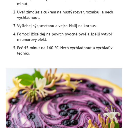
minut.
a
Uvař zimolez s cukrem na hustý rozvar, rozmixuj a nech
j
vychladnout.
í
Vyšlehej sýr, smetanu a vejce. Nalij na korpus.
t
Pomocí lžíce dej na povrch ovocné pyré a špejlí vytvoř
?
mramorový efekt.
Peč 45 minut na 160 °C. Nech vychladnout a vychlaď v
lednici.
HLEDAT
D
o
p
o
r
u