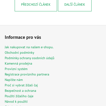
PŘEDCHOZÍ ČLÁNEK
DALŠÍ ČLÁNEK
Z
á
Informace pro vás
p
a
Jak nakupovat na našem e-shopu.
t
Obchodní podmínky
í
Podmínky ochrany osobních údajů
Kamenná prodejna
Provizní systém
Registrace provizního partnera
Napište nám
Proč si vybrat žížalí čaj
Bezpečnost a ochrana
Použití žížalího čaje
Návod k použití