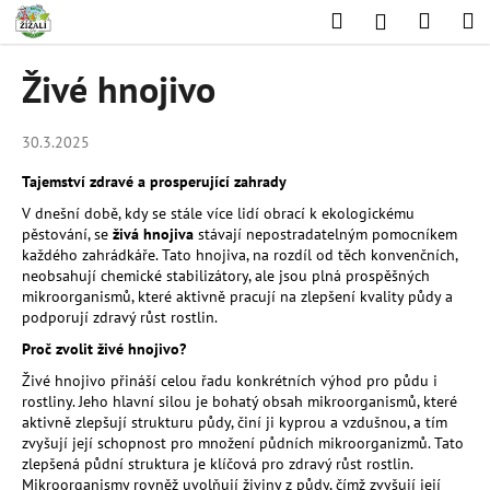
K
Přejít
Hledat
Nákup
M
Přihlášení
na
o
obsah
Zpět
Zpět
košík
š
Živé hnojivo
í
C
k
o
30.3.2025
p
Tajemství zdravé a prosperující zahrady
o
V dnešní době, kdy se stále více lidí obrací k ekologickému
t
pěstování, se
živá hnojiva
stávají nepostradatelným pomocníkem
každého zahrádkáře. Tato hnojiva, na rozdíl od těch konvenčních,
ř
neobsahují chemické stabilizátory, ale jsou plná prospěšných
e
mikroorganismů, které aktivně pracují na zlepšení kvality půdy a
b
podporují zdravý růst rostlin.
u
Proč zvolit živé hnojivo?
j
Živé hnojivo přináší celou řadu konkrétních výhod pro půdu i
e
rostliny. Jeho hlavní silou je bohatý obsah mikroorganismů, které
aktivně zlepšují strukturu půdy, činí ji kyprou a vzdušnou, a tím
t
zvyšují její schopnost pro množení půdních mikroorganizmů. Tato
e
zlepšená půdní struktura je klíčová pro zdravý růst rostlin.
n
Mikroorganismy rovněž uvolňují živiny z půdy, čímž zvyšují její