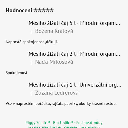
Hodnocení ⭐⭐⭐⭐⭐
Mesiho žížalí čaj 5 l - Přírodní organické hnojivo 100% nature
Božena Králová
|
Hodnocení produktu je 5 z 5 hvězdiček.
Naprostá spokojenost ,děkuji.
Mesiho žížalí čaj 2 l - Přírodní organické hnojivo 100% nature - recyklovaný obal
Naďa Mrkosová
|
Hodnocení produktu je 5 z 5 hvězdiček.
Spokojenost
Mesiho žížalí čaj 1 l - Univerzální organické hnojivo
Zuzana Ledrerová
|
Hodnocení produktu je 5 z 5 hvězdiček.
Vše v naprostém pořádku, rajčata,papriky, okurky krásně rostou.
Piggy Snack ®
Bio Uhlík ® - Posilovač půdy
Mesiho žížalí čaj ® - Oficiální web značky