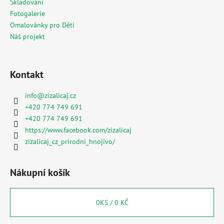
Skladování
Fotogalerie
Omalovánky pro Děti
Náš projekt
Kontakt
info
@
zizalicaj.cz
+420 774 749 691
+420 774 749 691
https://www.facebook.com/zizalicaj
zizalicaj_cz_prirodni_hnojivo/
Nákupní košík
0
KS /
0 KČ