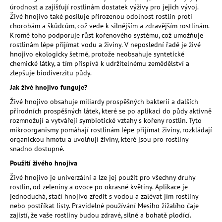
úrodnost a zajišťují rostlinám dostatek výživy pro jejich vývoj.
a
Živé hnojivo také posiluje přirozenou odolnost rostlin proti
j
chorobám a škůdcům, což vede k silnějším a zdravějším rostlinám.
Kromě toho podporuje růst kořenového systému, což umožňuje
í
rostlinám lépe přijímat vodu a živiny. V neposlední řadě je živé
t
hnojivo ekologicky šetrné, protože neobsahuje syntetické
?
chemické látky, a tím přispívá k udržitelnému zemědělství a
zlepšuje biodiverzitu půdy.
Jak živé hnojivo funguje?
Živé hnojivo obsahuje miliardy prospěšných bakterií a dalších
přírodních prospěšných látek, které se po aplikaci do půdy aktivně
HLEDAT
rozmnožují a vytvářejí symbiotické vztahy s kořeny rostlin. Tyto
mikroorganismy pomáhají rostlinám lépe přijímat živiny, rozkládají
organickou hmotu a uvolňují živiny, které jsou pro rostliny
snadno dostupné.
D
Použití živého hnojiva
o
Živé hnojivo je univerzální a lze jej použít pro všechny druhy
p
rostlin, od zeleniny a ovoce po okrasné květiny. Aplikace je
o
jednoduchá, stačí hnojivo zředit s vodou a zalévat jím rostliny
r
nebo postříkat listy. Pravidelné používání Mesiho žížalího čaje
u
zajistí, že vaše rostliny budou zdravé, silné a bohatě plodící.