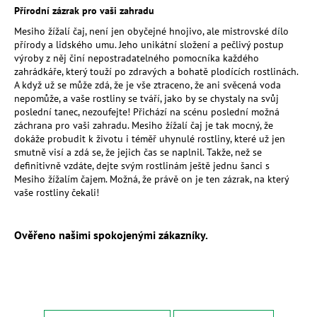
č
Přírodní zázrak pro vaši zahradu
u
Mesiho žížalí čaj, není jen obyčejné hnojivo, ale mistrovské dílo
j
přírody a lidského umu. Jeho unikátní složení a pečlivý postup
e
výroby z něj činí nepostradatelného pomocníka každého
m
zahrádkáře, který touží po zdravých a bohatě plodících rostlinách.
e
A když už se může zdá, že je vše ztraceno, že ani svěcená voda
nepomůže, a vaše rostliny se tváří, jako by se chystaly na svůj
poslední tanec, nezoufejte! Přichází na scénu poslední možná
MESIHO
záchrana pro vaši zahradu. Mesiho žížalí čaj je tak mocný, že
ŽÍŽALÍ
dokáže probudit k životu i téměř uhynulé rostliny, které už jen
ČAJ
smutně visí a zdá se, že jejich čas se naplnil. Takže, než se
S
definitivně vzdáte, dejte svým rostlinám ještě jednu šanci s
KOPŘIVOU
Mesiho žížalím čajem. Možná, že právě on je ten zázrak, na který
A
vaše rostliny čekali!
BIOUHLÍKEM
999
LITRŮ
Ověřeno našimi spokojenými zákazníky.
97
900
Kč