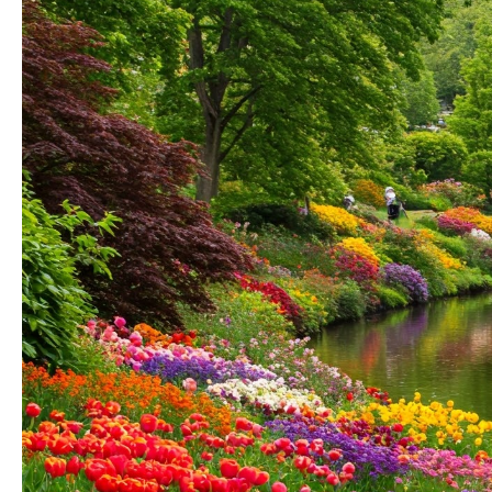
BIOUHLÍKEM 999 LITRŮ
97 900 Kč