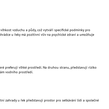
í vlhkost vzduchu a půdy, což vytváří specifické podmínky pro
zahrádce u řeky má pozitivní vliv na psychické zdraví a umožňuje
é preferují vlhké prostředí. Na druhou stranu, představují riziko
kám vodního prostředí.
ní zahrady u řek představují prostor pro setkávání lidí a společné