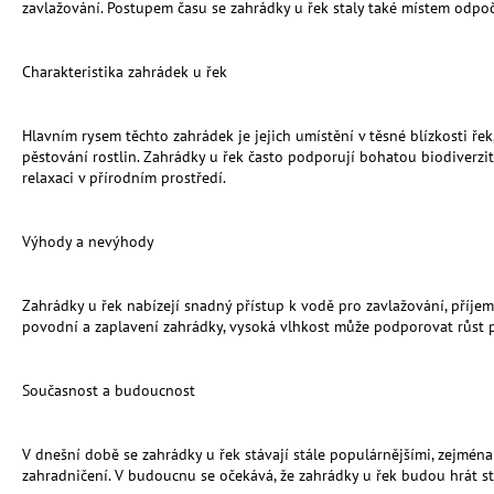
zavlažování. Postupem času se zahrádky u řek staly také místem odpoč
Charakteristika zahrádek u řek
Hlavním rysem těchto zahrádek je jejich umístění v těsné blízkosti řek
pěstování rostlin. Zahrádky u řek často podporují bohatou biodiverzit
relaxaci v přírodním prostřed
í.
Výhody a nevýhody
Zahrádky u řek nabízejí snadný přístup k vodě pro zavlažování, příjem
povodní a zaplavení zahrádky, vysoká vlhkost může podporovat růst 
Současnost a budoucnost
V dnešní době se zahrádky u řek stávají stále populárnějšími, zejména
zahradničení. V budoucnu se očekává, že zahrádky u řek budou hrát stál