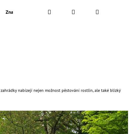
Hledat
Přihlášení
Nákupní
Značky
košík
 zahrádky nabízejí nejen možnost pěstování rostlin, ale také blízký
AJ S KOPŘIVOU A