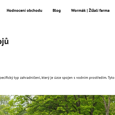
Hodnocení obchodu
Blog
Wormák | Žížalí farma
Co potřebujete najít?
ojů
HLEDAT
Doporučujeme
ecifický typ zahradničení, který je úzce spojen s vodním prostředím. Tyto
MESIHO ŽÍŽALÍ ČAJ S KOPŘIVOU A
MESIHO ŽÍŽALÍ Č