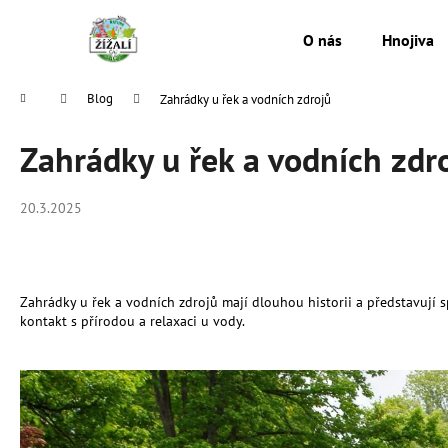
K
Přejít
na
o
O nás
Hnojiva
obsah
Zpět
Zpět
š
do
do
í
Domů
Blog
Zahrádky u řek a vodních zdrojů
k
obchodu
obchodu
Zahrádky u řek a vodních zdr
20.3.2025
Zahrádky u řek a vodních zdrojů mají dlouhou historii a představují sp
kontakt s přírodou a relaxaci u vody.
MESIHO ŽÍŽALÍ ČAJ S KOPŘIVOU A