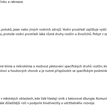
inku a rekreace.
, potoků, jezer nebo jiných vodních zdrojů. Vodní prostředí zajišťuje vyšš
u, protože vodní prostředí láká různé druhy rostlin a živočichů. Pobyt v 
né klima a mikroklima a možnost pěstování specifických druhů rostlin, kter
plísní a houbových chorob a je nutné přizpůsobit se specifickým podmín
 v městských oblastech, kde lidé hledají únik z betonové džungle. Komunit
e důležitější roli v podpoře biodiverzity a udržitelného rozvoje.