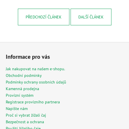
PŘEDCHOZÍ ČLÁNEK
DALŠÍ ČLÁNEK
Z
á
Informace pro vás
p
a
Jak nakupovat na našem e-shopu.
t
Obchodní podmínky
í
Podmínky ochrany osobních údajů
Kamenná prodejna
Provizní systém
Registrace provizního partnera
Napište nám
Proč si vybrat žížalí čaj
Bezpečnost a ochrana
Použití žížalího čaje