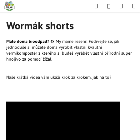
K
Přejít
Hledat
Nákup
M
Přihlášení
na
o
obsah
Zpět
Zpět
košík
š
Wormák shorts
í
C
k
o
Máte doma bioodpad?
♻️ My máme řešení! Podívejte se, jak
jednoduše si můžete doma vyrobit vlastní kvalitní
p
vermikompostér z kterého si budeš vyrábět vlastní přírodní super
o
hnojivo za pomocí žížal.
t
ř
Naše krátká videa vám ukáží krok za krokem, jak na to?
e
b
u
j
e
t
e
n