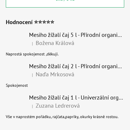
Hodnocení ⭐⭐⭐⭐⭐
Mesiho žížalí čaj 5 l - Přírodní organické hnojivo 100% nature
Božena Králová
|
Hodnocení produktu je 5 z 5 hvězdiček.
Naprostá spokojenost ,děkuji.
Mesiho žížalí čaj 2 l - Přírodní organické hnojivo 100% nature - recyklovaný obal
Naďa Mrkosová
|
Hodnocení produktu je 5 z 5 hvězdiček.
Spokojenost
Mesiho žížalí čaj 1 l - Univerzální organické hnojivo
Zuzana Ledrerová
|
Hodnocení produktu je 5 z 5 hvězdiček.
Vše v naprostém pořádku, rajčata,papriky, okurky krásně rostou.