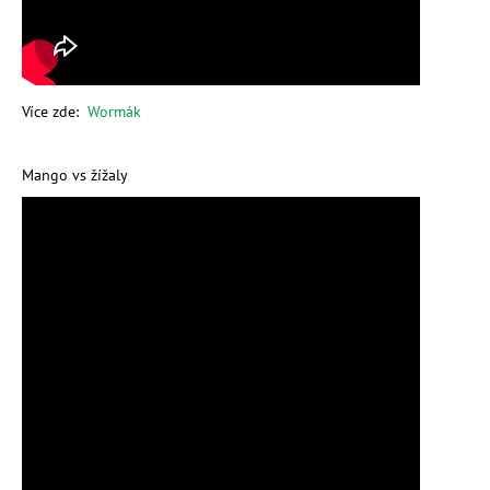
Více zde:
Wormák
Mango vs žížaly