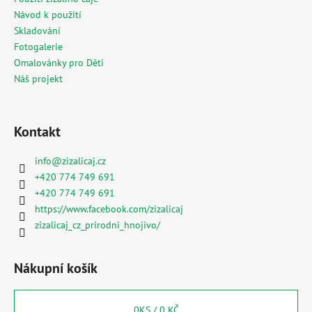
Návod k použití
Skladování
Fotogalerie
Omalovánky pro Děti
Náš projekt
Kontakt
info
@
zizalicaj.cz
+420 774 749 691
+420 774 749 691
https://www.facebook.com/zizalicaj
zizalicaj_cz_prirodni_hnojivo/
Nákupní košík
0
KS /
0 KČ