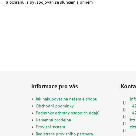
a ochranu, a byl spojován se sluncem a ohněm.
Z
á
Informace pro vás
Konta
p
a
Jak nakupovat na našem e-shopu.
inf
t
Obchodní podmínky
+4
í
Podmínky ochrany osobních údajů
+4
Kamenná prodejna
htt
Provizní systém
ziz
Registrace provizního partnera