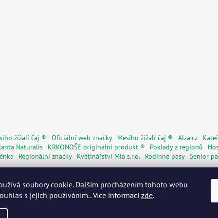
iho žížalí čaj ® - Oficiální web značky
Mesiho žížalí čaj ® - Alza.cz
Kateř
lanta Naturalis
KRKONOŠE originální produkt ®
Poklady z regionů
Hos
věnka
Regionální značky
Květinářství Mia s.r.o.
Rodinné pasy
Senior pa
oužívá soubory cookie. Dalším procházením tohoto webu
souhlas s jejich používáním.. Více informací
zde
.
ena.