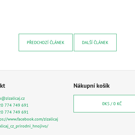
PŘEDCHOZÍ ČLÁNEK
DALŠÍ ČLÁNEK
kt
Nákupní košík
o
@
zizalicaj.cz
0
KS /
0 KČ
20 774 749 691
20 774 749 691
ps://www.facebook.com/zizalicaj
alicaj_cz_prirodni_hnojivo/