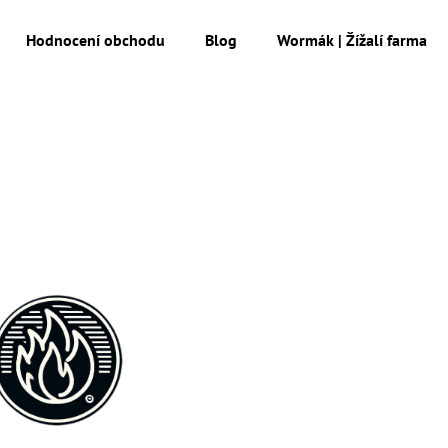
Hodnocení obchodu
Blog
Wormák | Žížalí farma
Co potřebujete najít?
HLEDAT
Doporučujeme
MESIHO ŽÍŽALÍ ČAJ S KOPŘIVOU A
MESIHO ŽÍŽALÍ Č