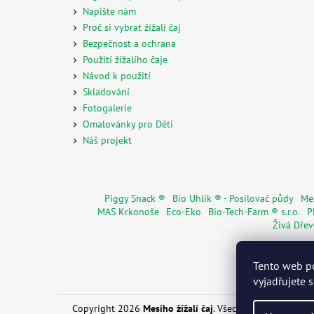
Napište nám
Proč si vybrat žížalí čaj
Bezpečnost a ochrana
Použití žížalího čaje
Návod k použití
Skladování
Fotogalerie
Omalovánky pro Děti
Náš projekt
Piggy Snack ®
Bio Uhlík ® - Posilovač půdy
Mes
MAS Krkonoše
Eco-Eko
Bio-Tech-Farm ® s.r.o.
P
Živá Dře
Tento web p
vyjadřujete 
Copyright 2026
Mesiho žížalí čaj
. Všechna práva vyhraz