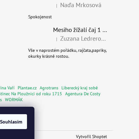
Naďa Mrkosová
|
Hodnocení produktu je 5 z 5 hvězdiček.
Spokojenost
Mesiho žížalí čaj 1 l - Univerzální organické hnojivo
Zuzana Ledrerová
|
Hodnocení produktu je 5 z 5 hvězdiček.
Vše v naprostém pořádku, rajčata,papriky,
okurky krásně rostou.
ina Vaří
Plantae.cz
Agrotrans
Liberecký kraj sobě
tinec Na Ploužnici od roku 1715
Agentura De Costy
s
WORMÁK
Souhlasím
Vytvořil Shoptet