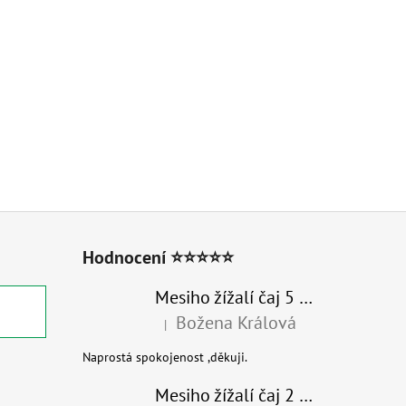
Hodnocení ⭐⭐⭐⭐⭐
Mesiho žížalí čaj 5 l - Přírodní organické hnojivo 100% nature
Božena Králová
|
Hodnocení produktu je 5 z 5 hvězdiček.
Naprostá spokojenost ,děkuji.
Mesiho žížalí čaj 2 l - Přírodní organické hnojivo 100% nature - recyklovaný obal