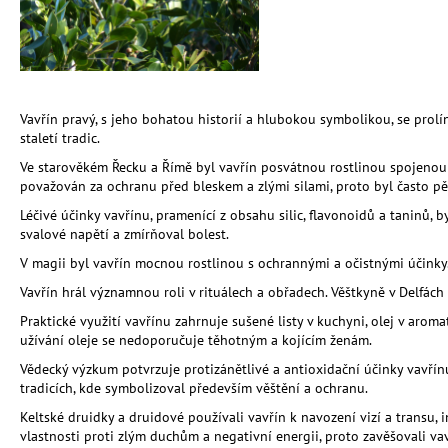
BIOUHLÍKEM 999 LITRŮ
97 900 Kč
Vavřín pravý, s jeho bohatou historií a hlubokou symbolikou, se prolín
staletí tradic.
Ve starověkém Řecku a Římě byl vavřín posvátnou rostlinou spojenou s
považován za ochranu před bleskem a zlými silami, proto byl často 
Léčivé účinky vavřínu, pramenící z obsahu silic, flavonoidů a taninů, 
svalové napětí a zmírňoval bolest.
V magii byl vavřín mocnou rostlinou s ochrannými a očistnými účinky. 
Vavřín hrál významnou roli v rituálech a obřadech. Věštkyně v Delfác
Praktické využití vavřínu zahrnuje sušené listy v kuchyni, olej v aro
užívání oleje se nedoporučuje těhotným a kojícím ženám.
Vědecký výzkum potvrzuje protizánětlivé a antioxidační účinky vavřínu
tradicích, kde symbolizoval především věštění a ochranu.
Keltské druidky a druidové používali vavřín k navození vizí a transu, 
vlastnosti proti zlým duchům a negativní energii, proto zavěšovali va