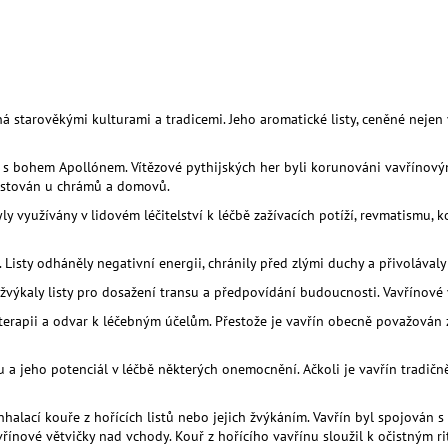
BIOUHLÍKEM 20 LITRŮ
BIOUHLÍKEM 10 
2 728 Kč
1 529 Kč
á starověkými kulturami a tradicemi. Jeho aromatické listy, ceněné nejen v 
 bohem Apollónem. Vítězové pythijských her byli korunováni vavřínovými v
pěstován u chrámů a domovů.
byly využívány v lidovém léčitelství k léčbě zažívacích potíží, revmatismu
Listy odháněly negativní energii, chránily před zlými duchy a přivolával
h žvýkaly listy pro dosažení transu a předpovídání budoucnosti. Vavřínov
materapii a odvar k léčebným účelům. Přestože je vavřín obecně považován z
 a jeho potenciál v léčbě některých onemocnění. Ačkoli je vavřín tradičně
inhalací kouře z hořících listů nebo jejich žvýkáním. Vavřín byl spojován
vřínové větvičky nad vchody. Kouř z hořícího vavřínu sloužil k očistným ri