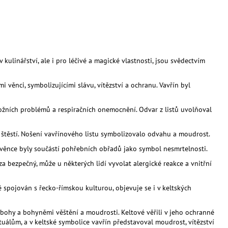
LITRŮ
kulinářství, ale i pro léčivé a magické vlastnosti, jsou svědectvím
ěnci, symbolizujícími slávu, vítězství a ochranu. Vavřín byl
, kožních problémů a respiračních onemocnění. Odvar z listů uvolňoval
y štěstí. Nošení vavřínového listu symbolizovalo odvahu a moudrost.
é věnce byly součástí pohřebních obřadů jako symbol nesmrtelnosti.
a bezpečný, může u některých lidí vyvolat alergické reakce a vnitřní
 spojován s řecko-římskou kulturou, objevuje se i v keltských
 s bohy a bohyněmi věštění a moudrosti. Keltové věřili v jeho ochranné
tuálům, a v keltské symbolice vavřín představoval moudrost, vítězství