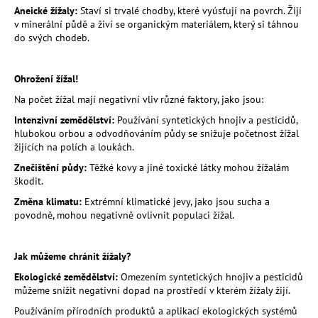
č
Aneické žížaly:
Staví si trvalé chodby, které vyúsťují na povrch. Žijí
u
v minerální půdě a živí se organickým materiálem, který si táhnou
j
do svých chodeb.
e
m
e
Ohrožení žížal!
Na počet žížal mají negativní vliv různé faktory, jako jsou:
Intenzivní zemědělství:
Používání syntetických hnojiv a pesticidů,
MESIHO
ŽÍŽALÍ
hlubokou orbou a odvodňováním půdy se snižuje početnost žížal
ČAJ
žijících na polích a loukách.
S
Znečištění půdy:
Těžké kovy a jiné toxické látky mohou žížalám
KOPŘIVOU
škodit.
A
BIOUHLÍKEM
Změna klimatu:
Extrémní klimatické jevy, jako jsou sucha a
5
povodně, mohou negativně ovlivnit populaci žížal.
LITRŮ
880
Kč
Jak můžeme chránit žížaly?
Ekologické zemědělství:
Omezením syntetických hnojiv a pesticidů
můžeme snížit negativní dopad na prostředí v kterém žížaly žijí.
Používáním přírodních produktů a aplikací ekologických systémů