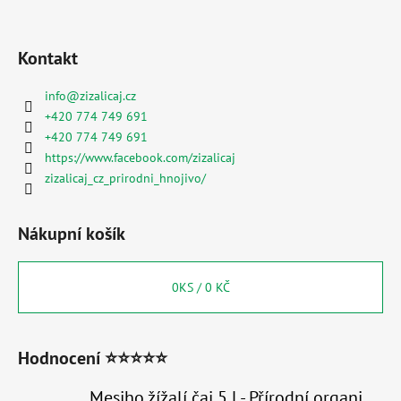
Kontakt
info
@
zizalicaj.cz
+420 774 749 691
+420 774 749 691
https://www.facebook.com/zizalicaj
zizalicaj_cz_prirodni_hnojivo/
Nákupní košík
0
KS /
0 KČ
Hodnocení ⭐⭐⭐⭐⭐
Mesiho žížalí čaj 5 l - Přírodní organické hnojivo 100% nature