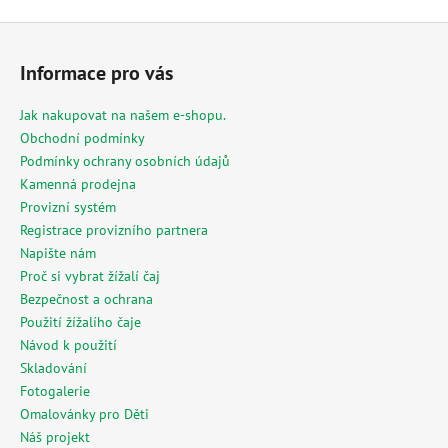
Z
á
Informace pro vás
p
a
Jak nakupovat na našem e-shopu.
t
Obchodní podmínky
í
Podmínky ochrany osobních údajů
Kamenná prodejna
Provizní systém
Registrace provizního partnera
Napište nám
Proč si vybrat žížalí čaj
Bezpečnost a ochrana
Použití žížalího čaje
Návod k použití
Skladování
Fotogalerie
Omalovánky pro Děti
Náš projekt