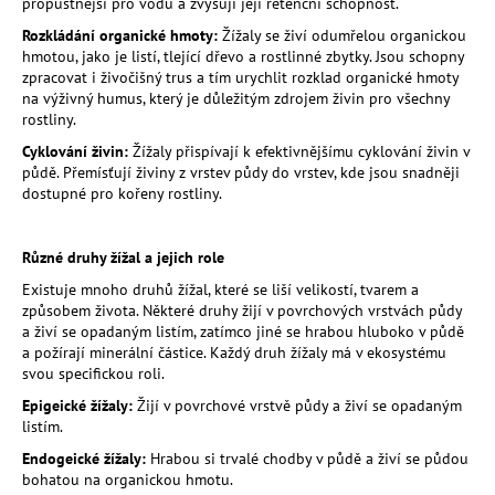
propustnější pro vodu a zvyšují její retenční schopnost.
a
Rozkládání organické hmoty:
Žížaly se živí odumřelou organickou
j
hmotou, jako je listí, tlející dřevo a rostlinné zbytky. Jsou schopny
zpracovat i živočišný trus a tím urychlit rozklad organické hmoty
í
na výživný humus, který je důležitým zdrojem živin pro všechny
t
rostliny.
?
Cyklování živin:
Žížaly přispívají k efektivnějšímu cyklování živin v
půdě. Přemísťují živiny z vrstev půdy do vrstev, kde jsou snadněji
dostupné pro kořeny rostliny.
HLEDAT
Různé druhy žížal a jejich role
Existuje mnoho druhů žížal, které se liší velikostí, tvarem a
způsobem života. Některé druhy žijí v povrchových vrstvách půdy
a živí se opadaným listím, zatímco jiné se hrabou hluboko v půdě
D
a požírají minerální částice. Každý druh žížaly má v ekosystému
o
svou specifickou roli.
p
Epigeické žížaly:
Žijí v povrchové vrstvě půdy a živí se opadaným
o
listím.
r
Endogeické žížaly:
Hrabou si trvalé chodby v půdě a živí se půdou
u
bohatou na organickou hmotu.