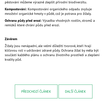
pěstování můžeme výrazně zlepšit přírodní biodiverzitu.
Kompostování:
Kompostování organického odpadu zvyšuje
množství organické hmoty v půdě, což je potrava pro žížaly.
Ochrana půdy před erozí:
Výsadba vhodných rostlin, stromů a
remízků které chrání půdu před erozí.
Závěrem
Žížaly jsou nenápadní, ale velmi důležití tvorové, kteří hrají
klíčovou roli v udržování zdravé půdy. Ochrana žížal by měla být
součástí každého plánu o ochranu životního prostředí a zlepšení
kvality půd.
PŘEDCHOZÍ ČLÁNEK
DALŠÍ ČLÁNEK