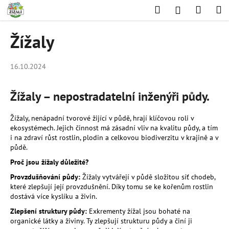
K
Přejít
Hledat
Nákup
M
Přihlášení
na
o
obsah
Zpět
Zpět
košík
š
Žížaly
í
C
k
o
16.10.2024
p
o
Žížaly – nepostradatelní inženýři půdy.
t
Žížaly, nenápadní tvorové žijící v půdě, hrají klíčovou roli v
ř
ekosystémech. Jejich činnost má zásadní vliv na kvalitu půdy, a tím
e
i na zdraví růst rostlin, plodin a celkovou biodiverzitu v krajině a v
b
půdě.
u
Proč jsou žížaly důležité?
j
Provzdušňování půdy:
Žížaly vytvářejí v půdě složitou síť chodeb,
e
které zlepšují její provzdušnění. Díky tomu se ke kořenům rostlin
dostává více kyslíku a živin.
t
Zlepšení struktury půdy:
Exkrementy žížal jsou bohaté na
e
organické látky a živiny. Ty zlepšují strukturu půdy a činí ji
n