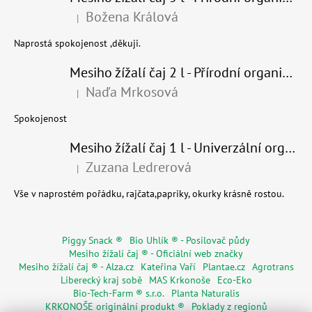
Božena Králová
|
Hodnocení produktu je 5 z 5 hvězdiček.
Naprostá spokojenost ,děkuji.
Mesiho žížalí čaj 2 l - Přírodní organické hnojivo 100% nature - recyklovaný obal
Naďa Mrkosová
|
Hodnocení produktu je 5 z 5 hvězdiček.
Spokojenost
Mesiho žížalí čaj 1 l - Univerzální organické hnojivo
Zuzana Ledrerová
|
Hodnocení produktu je 5 z 5 hvězdiček.
Vše v naprostém pořádku, rajčata,papriky, okurky krásně rostou.
Piggy Snack ®
Bio Uhlík ® - Posilovač půdy
Mesiho žížalí čaj ® - Oficiální web značky
Mesiho žížalí čaj ® - Alza.cz
Kateřina Vaří
Plantae.cz
Agrotrans
Liberecký kraj sobě
MAS Krkonoše
Eco-Eko
Bio-Tech-Farm ® s.r.o.
Planta Naturalis
KRKONOŠE originální produkt ®
Poklady z regionů