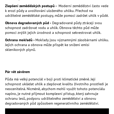
a
Zlepšení zemědělských postupů -
Moderní zemědělství často vede
k erozi půdy a uvolňování uloženého uhlíku. Přechod na
j
udržitelné zemědělské postupy, může pomoci zadržet uhlík v půdě.
í
Obnova degradovaných půd -
Degradované půdy ztrácejí svou
t
schopnost zadržovat vodu a uhlík. Obnova těchto půd může
?
pomoci zvýšit jejich úrodnost a schopnost sekvestrovat uhlík.
Ochrana mokřadů -
Mokřady jsou významnými zásobárnami uhlíku.
Jejich ochrana a obnova může přispět ke snížení emisí
skleníkových plynů.
HLEDAT
Pár vět závěrem
Půda má velký potenciál v boji proti klimatické změně. Její
D
schopnost ukládat uhlík a zlepšovat kvalitu životního prostředí je
o
neocenitelná. Nicméně, abychom mohli využít tohoto potenciálu
p
naplno, je nutné přijmout komplexní přístup, který zahrnuje
o
ochranu lesů, podporu udržitelného zemědělství a obnovu
r
degradovaných půd způsobem regenerativního zemědělství.
u