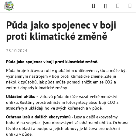
K
Přejít
Hledat
Nákup
M
Přihlášení
na
o
obsah
Zpět
Zpět
košík
š
Půda jako spojenec v boji
í
C
proti klimatické změně
k
o
p
28.10.2024
o
Půda jako spojenec v boji proti klimatické změně.
t
Půda hraje klíčovou roli v globálním uhlíkovém cyklu a může být
ř
významným nástrojem v boji proti klimatické změně. Zde je
e
několik způsobů, jak půda může pomoci snížit emise CO2 a
b
zmírnit dopady klimatické změny.
u
Ukládání uhlíku -
Zdravá půda dokáže vázat velké množství
uhlíku. Rostliny prostřednictvím fotosyntézy absorbují CO2 z
j
atmosféry a ukládají ho ve svých kořenech a v půdě.
e
Ochrana lesů a dalších ekosystémů -
Lesy a další ekosystémy
t
bohaté na vegetaci jsou obrovskými zásobárnami uhlíku. Ochrana
e
těchto oblastí a podpora jejich obnovy je klíčová pro udržení
n
uhlíku v půdě.