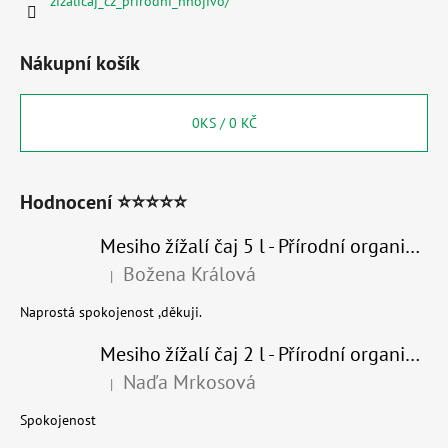
zizalicaj_cz_prirodni_hnojivo/
Nákupní košík
0
KS /
0 KČ
Hodnocení ⭐⭐⭐⭐⭐
Mesiho žížalí čaj 5 l - Přírodní organické hnojivo 100% nature
Božena Králová
|
Hodnocení produktu je 5 z 5 hvězdiček.
Naprostá spokojenost ,děkuji.
Mesiho žížalí čaj 2 l - Přírodní organické hnojivo 100% nature - recyklovaný obal
Naďa Mrkosová
|
Hodnocení produktu je 5 z 5 hvězdiček.
Spokojenost