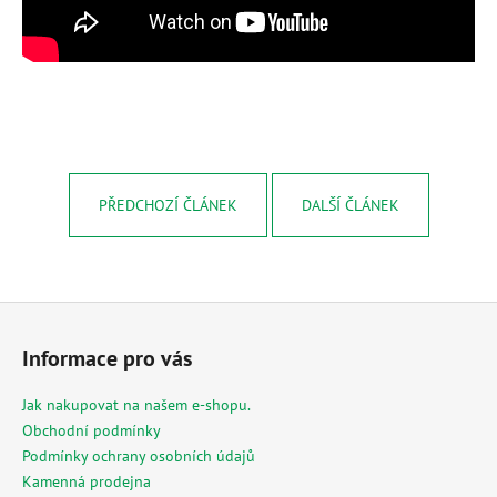
PŘEDCHOZÍ ČLÁNEK
DALŠÍ ČLÁNEK
Z
á
Informace pro vás
p
a
Jak nakupovat na našem e-shopu.
t
Obchodní podmínky
í
Podmínky ochrany osobních údajů
Kamenná prodejna