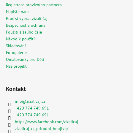
Registrace provizního partnera
Napište nám
Proč si vybrat žížalí čaj
Bezpečnost a ochrana
Použití žížalího čaje
Návod k použití
Skladování
Fotogalerie
Omalovánky pro Děti
Náš projekt
Kontakt
info
@
zizalicaj.cz
+420 774 749 691
+420 774 749 691
https://www.facebook.com/zizalicaj
zizalicaj_cz_prirodni_hnojivo/