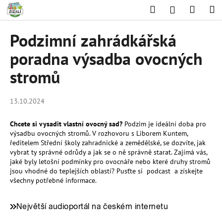
K
Přejít
Hledat
Nákup
M
Přihlášení
na
o
obsah
Zpět
Zpět
košík
š
Podzimní zahrádkářská
í
C
poradna výsadba ovocných
k
o
stromů
p
o
13.10.2024
t
ř
Chcete si vysadit vlastní ovocný sad?
Podzim je ideální doba pro
e
výsadbu ovocných stromů. V rozhovoru s Liborem Kuntem,
b
ředitelem Střední školy zahradnické a zemědělské, se dozvíte, jak
vybrat ty správné odrůdy a jak se o ně správně starat. Zajímá vás,
u
jaké byly letošní podmínky pro ovocnáře nebo které druhy stromů
j
jsou vhodné do teplejších oblastí? Pusťte si podcast a získejte
e
všechny potřebné informace.
t
e
n