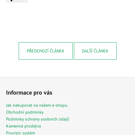
č
u
j
e
m
e
PŘEDCHOZÍ ČLÁNEK
DALŠÍ ČLÁNEK
MESIHO
ŽÍŽALÍ
ČAJ
S
KOPŘIVOU
A
Z
BIOUHLÍKEM
á
10
Informace pro vás
LITRŮ
p
1
a
Jak nakupovat na našem e-shopu.
529
t
Kč
Obchodní podmínky
í
Podmínky ochrany osobních údajů
Kamenná prodejna
Provizní systém