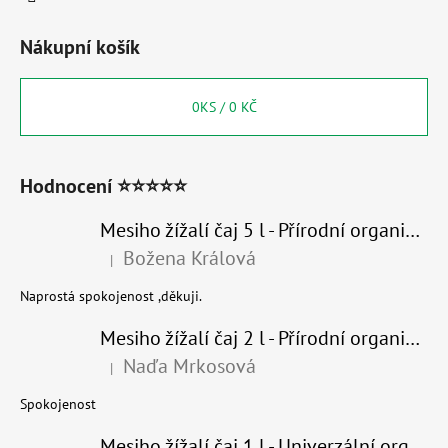
Nákupní košík
0
KS /
0 KČ
Hodnocení ⭐⭐⭐⭐⭐
Mesiho žížalí čaj 5 l - Přírodní organické hnojivo 100% nature
Božena Králová
|
Hodnocení produktu je 5 z 5 hvězdiček.
Naprostá spokojenost ,děkuji.
Mesiho žížalí čaj 2 l - Přírodní organické hnojivo 100% nature - recyklovaný obal
Naďa Mrkosová
|
Hodnocení produktu je 5 z 5 hvězdiček.
Spokojenost
Mesiho žížalí čaj 1 l - Univerzální organické hnojivo