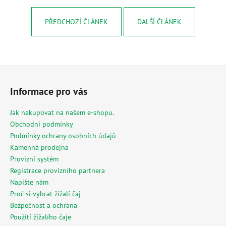
č
u
PŘEDCHOZÍ ČLÁNEK
DALŠÍ ČLÁNEK
j
e
m
e
Z
á
MESIHO
Informace pro vás
p
ŽÍŽALÍ
ČAJ
a
S
Jak nakupovat na našem e-shopu.
KOPŘIVOU
t
Obchodní podmínky
A
í
Podmínky ochrany osobních údajů
BIOUHLÍKEM
20
Kamenná prodejna
LITRŮ
Provizní systém
2
Registrace provizního partnera
728
Napište nám
Kč
Proč si vybrat žížalí čaj
Bezpečnost a ochrana
Použití žížalího čaje