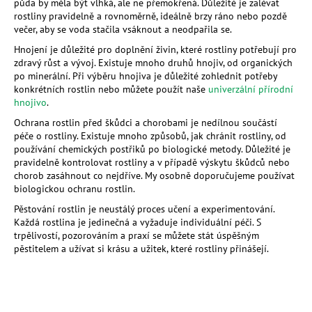
půda by měla být vlhká, ale ne přemokřená. Důležité je zalévat
a
rostliny pravidelně a rovnoměrně, ideálně brzy ráno nebo pozdě
večer, aby se voda stačila vsáknout a neodpařila se.
j
Hnojení je důležité pro doplnění živin, které rostliny potřebují pro
í
zdravý růst a vývoj. Existuje mnoho druhů hnojiv, od organických
t
po minerální. Při výběru hnojiva je důležité zohlednit potřeby
?
konkrétních rostlin nebo můžete použít naše
univerzální přírodní
hnojivo
.
Ochrana rostlin před škůdci a chorobami je nedílnou součástí
péče o rostliny. Existuje mnoho způsobů, jak chránit rostliny, od
používání chemických postřiků po biologické metody. Důležité je
HLEDAT
pravidelně kontrolovat rostliny a v případě výskytu škůdců nebo
chorob zasáhnout co nejdříve. My osobně doporučujeme používat
biologickou ochranu rostlin.
Pěstování rostlin je neustálý proces učení a experimentování.
D
Každá rostlina je jedinečná a vyžaduje individuální péči. S
trpělivostí, pozorováním a praxí se můžete stát úspěšným
o
pěstitelem a užívat si krásu a užitek, které rostliny přinášejí.
p
o
r
u