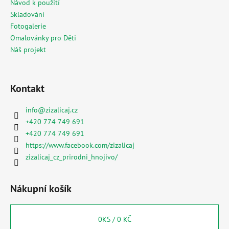
Návod k použití
Skladování
Fotogalerie
Omalovánky pro Děti
Náš projekt
Kontakt
info
@
zizalicaj.cz
+420 774 749 691
+420 774 749 691
https://www.facebook.com/zizalicaj
zizalicaj_cz_prirodni_hnojivo/
Nákupní košík
0
KS /
0 KČ