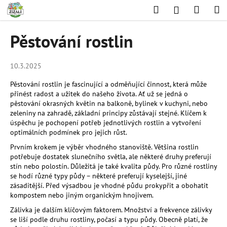
K
Přejít
Hledat
Nákup
M
Přihlášení
na
o
obsah
Zpět
Zpět
košík
š
Pěstování rostlin
í
C
k
o
10.3.2025
p
Pěstování rostlin je fascinující a odměňující činnost, která může
o
přinést radost a užitek do našeho života. Ať už se jedná o
pěstování okrasných květin na balkoně, bylinek v kuchyni, nebo
t
zeleniny na zahradě, základní principy zůstávají stejné. Klíčem k
ř
úspěchu je pochopení potřeb jednotlivých rostlin a vytvoření
e
optimálních podmínek pro jejich růst.
b
Prvním krokem je výběr vhodného stanoviště. Většina rostlin
potřebuje dostatek slunečního světla, ale některé druhy preferují
u
stín nebo polostín. Důležitá je také kvalita půdy. Pro různé rostliny
j
se hodí různé typy půdy – některé preferují kyselejší, jiné
e
zásaditější. Před výsadbou je vhodné půdu prokypřit a obohatit
kompostem nebo jiným organickým hnojivem.
t
Zálivka je dalším klíčovým faktorem. Množství a frekvence zálivky
e
se liší podle druhu rostliny, počasí a typu půdy. Obecně platí, že
n