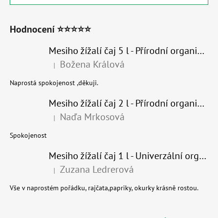
Hodnocení ⭐⭐⭐⭐⭐
Mesiho žížalí čaj 5 l - Přírodní organické hnojivo 100% nature
Božena Králová
|
Hodnocení produktu je 5 z 5 hvězdiček.
Naprostá spokojenost ,děkuji.
Mesiho žížalí čaj 2 l - Přírodní organické hnojivo 100% nature - recyklovaný obal
Naďa Mrkosová
|
Hodnocení produktu je 5 z 5 hvězdiček.
Spokojenost
Mesiho žížalí čaj 1 l - Univerzální organické hnojivo
Zuzana Ledrerová
|
Hodnocení produktu je 5 z 5 hvězdiček.
Vše v naprostém pořádku, rajčata,papriky, okurky krásně rostou.