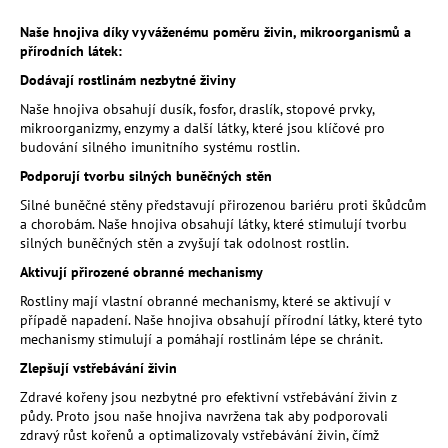
a
Naše hnojiva díky vyváženému poměru živin, mikroorganismů a
j
přírodních látek:
í
Dodávají rostlinám nezbytné živiny
t
Naše hnojiva obsahují dusík, fosfor, draslík, stopové prvky,
?
mikroorganizmy, enzymy a další látky, které jsou klíčové pro
budování silného imunitního systému rostlin.
Podporují tvorbu silných buněčných stěn
Silné buněčné stěny představují přirozenou bariéru proti škůdcům
a chorobám. Naše hnojiva obsahují látky, které stimulují tvorbu
HLEDAT
silných buněčných stěn a zvyšují tak odolnost rostlin.
Aktivují přirozené obranné mechanismy
Rostliny mají vlastní obranné mechanismy, které se aktivují v
D
případě napadení. Naše hnojiva obsahují přírodní látky, které tyto
o
mechanismy stimulují a pomáhají rostlinám lépe se chránit.
p
Zlepšují vstřebávání živin
o
Zdravé kořeny jsou nezbytné pro efektivní vstřebávání živin z
r
půdy. Proto jsou naše hnojiva navržena tak aby podporovali
u
zdravý růst kořenů a optimalizovaly vstřebávání živin, čímž