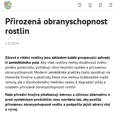
K
Přejít
Hledat
Nákup
M
Přihlášení
na
o
obsah
Zpět
Zpět
košík
š
Přirozená obranyschopnost
í
C
rostlin
k
o
p
2.6.2024
o
t
Zdravé a vitální rostliny jsou základem každé prosperující zahrady
ř
či zemědělského pole
. Aby však rostliny mohly dosáhnout svého
e
plného potenciálu, potřebují silný imunitní systém a přirozenou
obranyschopnost. Moderní zemědělské praktiky často spoléhají na
b
chemická hnojiva a pesticidy, které sice mohou krátkodobě zvýšit
u
výnosy, ale z dlouhodobého hlediska vedou k degradaci půdy a
oslabení přirozené obranyschopnosti rostlin.
j
e
Naše přírodní hnojiva představují šetrnou a účinnou alternativu o
proti syntetickým produktům. Jsou navržena tak, aby posílila
t
přirozenou obranyschopnost rostlin a podpořila jejich zdravý růst
e
a vývoj.
n