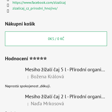
https://www.facebook.com/zizalicaj
zizalicaj_cz_prirodni_hnojivo/
Nákupní košík
0
KS /
0 KČ
Hodnocení ⭐⭐⭐⭐⭐
Mesiho žížalí čaj 5 l - Přírodní organické hnojivo 100% nature
Božena Králová
|
Hodnocení produktu je 5 z 5 hvězdiček.
Naprostá spokojenost ,děkuji.
Mesiho žížalí čaj 2 l - Přírodní organické hnojivo 100% nature - recyklovaný obal
Naďa Mrkosová
|
Hodnocení produktu je 5 z 5 hvězdiček.