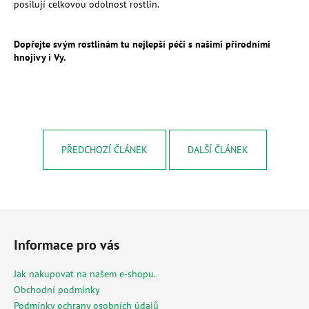
č
posilují celkovou odolnost rostlin.
u
j
Dopřejte svým rostlinám tu nejlepší péči s našimi přírodními
e
hnojivy i Vy.
m
e
MESIHO
ŽÍŽALÍ
ČAJ
PŘEDCHOZÍ ČLÁNEK
DALŠÍ ČLÁNEK
S
KOPŘIVOU
A
BIOUHLÍKEM
999
LITRŮ
Z
97
á
Informace pro vás
900
p
Kč
a
Jak nakupovat na našem e-shopu.
t
Obchodní podmínky
í
Podmínky ochrany osobních údajů