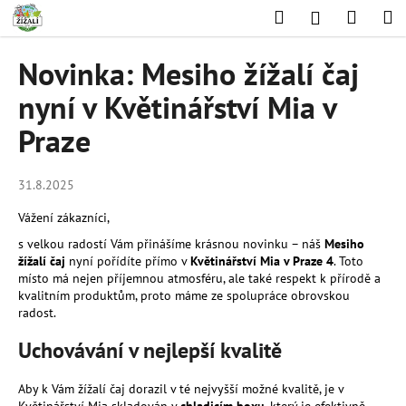
K
Přejít
Hledat
Nákup
M
Přihlášení
na
o
obsah
Zpět
Zpět
košík
š
Novinka: Mesiho žížalí čaj
í
C
nyní v Květinářství Mia v
k
o
Praze
p
o
31.8.2025
t
ř
Vážení zákazníci,
e
s velkou radostí Vám přinášíme krásnou novinku – náš
Mesiho
b
žížalí čaj
nyní pořídíte přímo v
Květinářství Mia v Praze 4
. Toto
místo má nejen příjemnou atmosféru, ale také respekt k přírodě a
u
kvalitním produktům, proto máme ze spolupráce obrovskou
j
radost.
e
Uchovávání v nejlepší kvalitě
t
e
Aby k Vám žížalí čaj dorazil v té nejvyšší možné kvalitě, je v
n