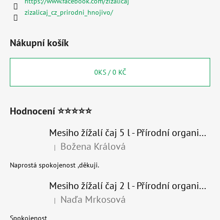
https://www.facebook.com/zizalicaj
zizalicaj_cz_prirodni_hnojivo/
Nákupní košík
0
KS /
0 KČ
Hodnocení ⭐⭐⭐⭐⭐
Mesiho žížalí čaj 5 l - Přírodní organické hnojivo 100% nature
Božena Králová
|
Hodnocení produktu je 5 z 5 hvězdiček.
Naprostá spokojenost ,děkuji.
Mesiho žížalí čaj 2 l - Přírodní organické hnojivo 100% nature - recyklovaný obal
Naďa Mrkosová
|
Hodnocení produktu je 5 z 5 hvězdiček.
Spokojenost