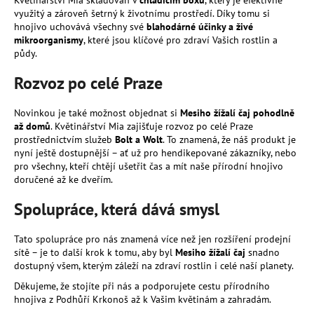
Květinářství Mia skladován v
chladicím boxu
, který je efektivně
a
využitý a zároveň šetrný k životnímu prostředí. Díky tomu si
hnojivo uchovává všechny své
blahodárné účinky a živé
j
mikroorganismy
, které jsou klíčové pro zdraví Vašich rostlin a
í
půdy.
t
Rozvoz po celé Praze
?
Novinkou je také možnost objednat si
Mesiho žížalí čaj pohodlně
až domů
. Květinářství Mia zajišťuje rozvoz po celé Praze
prostřednictvím služeb
Bolt a Wolt
. To znamená, že náš produkt je
nyní ještě dostupnější – ať už pro hendikepované zákazníky, nebo
HLEDAT
pro všechny, kteří chtějí ušetřit čas a mít naše přírodní hnojivo
doručené až ke dveřím.
Spolupráce, která dává smysl
D
o
Tato spolupráce pro nás znamená více než jen rozšíření prodejní
sítě – je to další krok k tomu, aby byl
Mesiho žížalí čaj
snadno
p
dostupný všem, kterým záleží na zdraví rostlin i celé naší planety.
o
r
Děkujeme, že stojíte při nás a podporujete cestu přírodního
u
hnojiva z Podhůří Krkonoš až k Vašim květinám a zahradám.