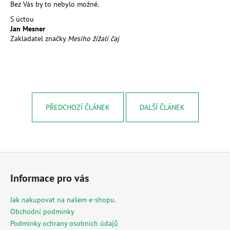
č
Bez Vás by to nebylo možné.
u
S úctou
j
Jan Mesner
e
Zakladatel značky
Mesiho žížalí čaj
m
e
MESIHO
ŽÍŽALÍ
ČAJ
PŘEDCHOZÍ ČLÁNEK
DALŠÍ ČLÁNEK
1
L
-
UNIVERZÁLNÍ
ORGANICKÉ
Z
HNOJIVO
á
224
Informace pro vás
Kč
p
a
Jak nakupovat na našem e-shopu.
t
Obchodní podmínky
í
Podmínky ochrany osobních údajů