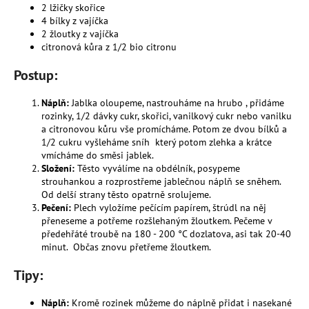
2 lžičky skořice
4 bílky z vajíčka
2 žloutky z vajíčka
citronová kůra z 1/2 bio citronu
Postup:
Náplň:
Jablka oloupeme, nastrouháme na hrubo , přidáme
rozinky, 1/2 dávky cukr, skořici, vanilkový cukr nebo vanilku
a citronovou kůru vše promícháme. Potom ze dvou bílků a
1/2 cukru vyšleháme sníh který potom zlehka a krátce
vmícháme do směsi jablek.
Složení:
Těsto vyválíme na obdélník, posypeme
strouhankou a rozprostřeme jablečnou náplň se sněhem.
Od delší strany těsto opatrně srolujeme.
Pečení:
Plech vyložíme pečícím papírem, štrúdl na něj
přeneseme a potřeme rozšlehaným žloutkem. Pečeme v
předehřáté troubě na 180 - 200 °C dozlatova, asi tak 20-40
minut.
Občas znovu přetřeme žloutkem.
Tipy:
Náplň:
Kromě rozinek můžeme do náplně přidat i nasekané