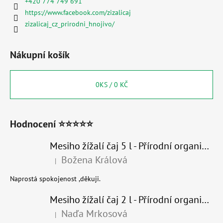
+420 774 749 691
https://www.facebook.com/zizalicaj
zizalicaj_cz_prirodni_hnojivo/
Nákupní košík
0
KS /
0 KČ
Hodnocení ⭐⭐⭐⭐⭐
Mesiho žížalí čaj 5 l - Přírodní organické hnojivo 100% nature
Božena Králová
|
Hodnocení produktu je 5 z 5 hvězdiček.
Naprostá spokojenost ,děkuji.
Mesiho žížalí čaj 2 l - Přírodní organické hnojivo 100% nature - recyklovaný obal
Naďa Mrkosová
|
Hodnocení produktu je 5 z 5 hvězdiček.