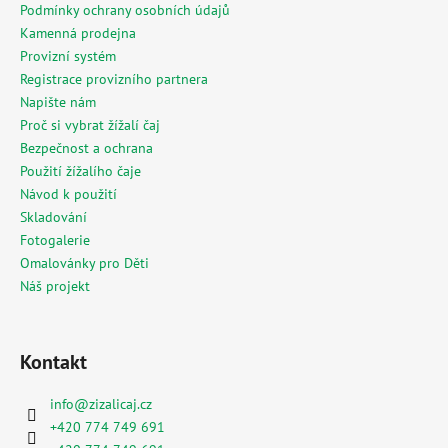
í
Podmínky ochrany osobních údajů
Kamenná prodejna
Provizní systém
Registrace provizního partnera
Napište nám
Proč si vybrat žížalí čaj
Bezpečnost a ochrana
Použití žížalího čaje
Návod k použití
Skladování
Fotogalerie
Omalovánky pro Děti
Náš projekt
Kontakt
info
@
zizalicaj.cz
+420 774 749 691