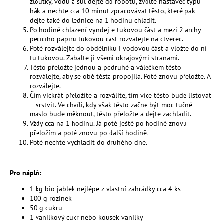
č
žloutky, vodu a sůl dejte do robotu, zvolte nástavec typu
u
hák a nechte cca 10 minut zpracovávat těsto, které pak
dejte také do lednice na 1 hodinu chladit.
j
Po hodině chlazení vyndejte tukovou část a mezi 2 archy
e
pečicího papíru tukovou část rozválejte na čtverec.
m
Poté rozválejte do obdélníku i vodovou část a vložte do ní
e
tu tukovou. Zabalte ji všemi okrajovými stranami.
Těsto přeložte jednou a podruhé a válečkem těsto
rozválejte, aby se obě těsta propojila. Poté znovu přeložte. A
MESIHO
rozválejte.
ŽÍŽALÍ
Čím víckrát přeložíte a rozválíte, tím více těsto bude listovat
ČAJ
– vrstvit. Ve chvíli, kdy však těsto začne být moc tučné –
1
máslo bude měknout, těsto přeložte a dejte zachladit.
L
Vždy cca na 1 hodinu. Já poté ještě po hodině znovu
-
přeložím a poté znovu po další hodině.
UNIVERZÁLNÍ
Poté nechte vychladit do druhého dne.
ORGANICKÉ
HNOJIVO
224
Pro náplň:
Kč
1 kg bio jablek nejlépe z vlastní zahrádky cca 4 ks
100 g rozinek
50 g cukru
1 vanilkový cukr nebo kousek vanilky