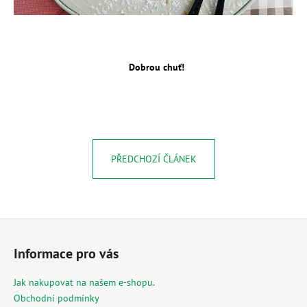
Dobrou chuť!
PŘEDCHOZÍ ČLÁNEK
Z
á
Informace pro vás
p
a
Jak nakupovat na našem e-shopu.
t
Obchodní podmínky