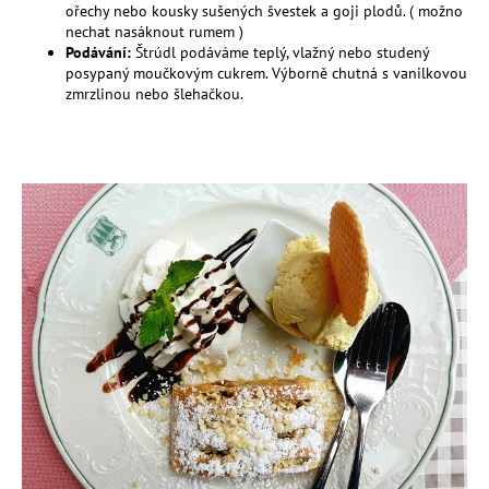
ořechy nebo kousky sušených švestek a
goji plodů
. ( možno
nechat nasáknout rumem )
Podávání:
Štrúdl podáváme teplý, vlažný nebo studený
posypaný moučkovým cukrem. Výborně chutná s vanilkovou
zmrzlinou nebo šlehačkou.