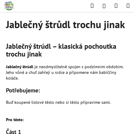
K
Přejít
Hledat
Nákup
M
Přihlášení
na
o
obsah
Zpět
Zpět
košík
š
Jablečný štrůdl trochu jinak
í
C
k
o
Jablečný štrúdl – klasická pochoutka
p
trochu jinak
o
t
Jablečný štrúdl
je neodmyslitelně spojen s podzimním obdobím.
ř
Jeho vůně a chuť zahřejí u srdce a připomene nám babiččiny
e
koláče.
b
Potřebujeme:
u
j
Buď koupené listové těsto nebo si těsto připravíme sami.
e
t
Pro těsto:
e
Část 1
n