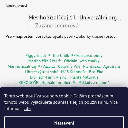
Spokojenost
Mesiho žížalí čaj 1 l - Univerzální organické hnojivo
Zuzana Ledrerová
|
Hodnocení produktu je 5 z 5 hvězdiček.
Vše v naprostém pořádku, rajčata,papriky, okurky krásně rostou.
Piggy Snack ®
Bio Uhlík ® - Posilovač půdy
Mesiho žížalí čaj ® - Oficiální web značky
Mesiho žížalí čaj ® - Alza.cz
Kateřina Vaří
Plantae.cz
Agrotrans
Liberecký kraj sobě
MAS Krkonoše
Eco-Eko
Bio-Tech-Farm ® s.r.o.
Planta Naturalis
KRKONOŠE originální produkt ®
Poklady z regionů
Hostinec Na Ploužnici od roku 1715
Agentura De Costy
Živá Dřevěnka
Regionální značky
Květinářství Mia s.r.o.
Tento web používá soubory cookie. Dalším procházením
Rodinné pasy
Senior pas
WORMÁK
tohoto webu vyjadřujete souhlas s jejich používáním.. Více
informací
zde
.
Nastavení