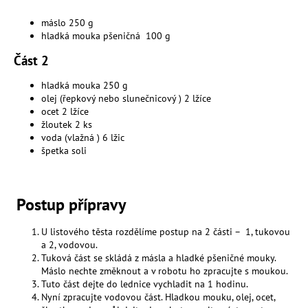
a
máslo 250 g
j
hladká mouka pšeničná 100 g
í
Část 2
t
?
hladká mouka 250 g
olej (řepkový nebo slunečnicový ) 2 lžíce
ocet 2 lžíce
žloutek 2 ks
voda (vlažná ) 6 lžic
špetka soli
HLEDAT
Postup přípravy
D
U listového těsta rozdělíme postup na 2 části – 1, tukovou
o
a 2, vodovou.
p
Tuková část se skládá z másla a hladké pšeničné mouky.
o
Máslo nechte změknout a v robotu ho zpracujte s moukou.
r
Tuto část dejte do lednice vychladit na 1 hodinu.
u
Nyní zpracujte vodovou část. Hladkou mouku, olej, ocet,