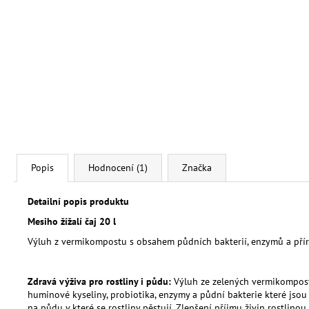
Popis
Hodnocení (1)
Značka
Detailní popis produktu
Mesiho žížalí čaj 20 l
Výluh z vermikompostu s obsahem půdních bakterií, enzymů a přír
Zdravá výživa pro rostliny i půdu:
Výluh ze zelených vermikomposté
huminové kyseliny, probiotika, enzymy a půdní bakterie které jsou p
na půdu v které se rostliny pěstují. Zlepšení příjmu živin rostlinou 