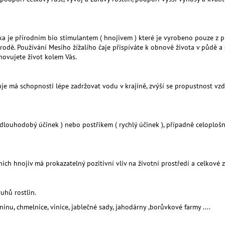
 je přírodním bio stimulantem ( hnojivem ) které je vyrobeno pouze z pří
řírodě. Používání Mesiho žížalího čaje přispíváte k obnově života v půdě 
novujete život kolem Vás.
 má schopnosti lépe zadržovat vodu v krajině, zvýší se propustnost vzdu
 dlouhodobý účinek ) nebo postřikem ( rychlý účinek ), případně celoplo
ích hnojiv má prokazatelný pozitivní vliv na životní prostředí a celkové z
uhů rostlin.
inu, chmelnice, vinice, jablečné sady, jahodárny ,borůvkové farmy ....