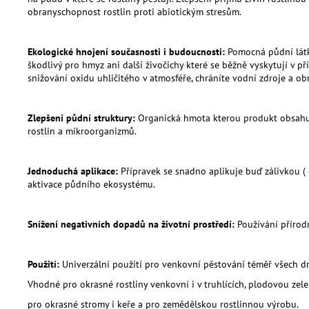
obranyschopnost rostlin proti abiotickým stresům.
Ekologické hnojení současnosti i budoucnosti:
Pomocná půdní látka
škodlivý pro hmyz ani další živočichy které se běžně vyskytují v p
snižování oxidu uhličitého v atmosféře, chráníte vodní zdroje a ob
Zlepšení půdní struktury:
Organická hmota kterou produkt obsahuje
rostlin a mikroorganizmů.
Jednoduchá aplikace:
Přípravek se snadno aplikuje buď zálivkou (
aktivace půdního ekosystému.
Snížení negativních dopadů na životní prostředí:
Používání přírodn
Použití:
Univerzální použití pro venkovní pěstování téměř všech dr
Vhodné pro okrasné rostliny venkovní i v truhlících, plodovou zelen
pro okrasné stromy i keře a pro zemědělskou rostlinnou výrobu.