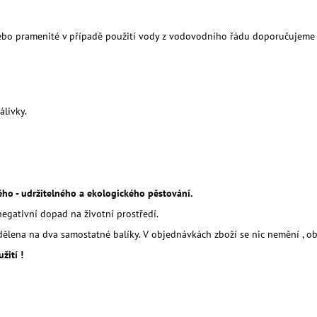
í nebo pramenité v případě použití vody z vodovodního řádu doporučujem
álivky.
vého - udržitelného a ekologického pěstování.
negativní dopad na životní prostředí.
ozdělena na dva samostatné balíky. V objednávkách zboží se nic nemění ,
žití !