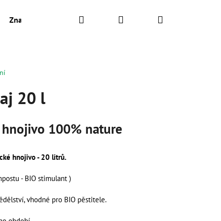
Hledat
Přihlášení
Nákupní
Značky
košík
ní
aj 20 l
é hnojivo 100% nature
ké hnojivo - 20 litrů.
postu - BIO stimulant )
dělství, vhodné pro BIO pěstitele.
AJ S KOPŘIVOU A
ho období.