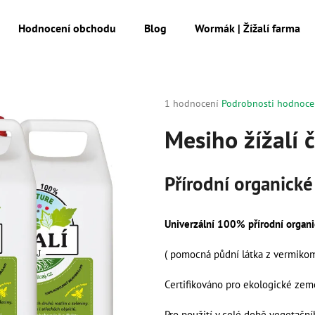
Hodnocení obchodu
Blog
Wormák | Žížalí farma
Co potřebujete najít?
Průměrné
1 hodnocení
Podrobnosti hodnoce
hodnocení
produktu
Mesiho žížalí č
HLEDAT
je
5,0
z
Přírodní organick
5
Doporučujeme
hvězdiček.
Univerzální 100% přírodní organic
( pomocná půdní látka z vermikom
Certifikováno pro ekologické země
MESIHO ŽÍŽALÍ ČAJ S KOPŘIVOU A
MESIHO ŽÍŽALÍ Č
Pro použití v celé době vegetační