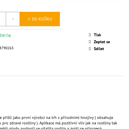
DO KOŠÍKU
Tisk
žalí čaj
Zeptat se
8790263
Sdílet
 přišli jako první výrobci na trh s přírodními hnojivy ) obsahuje
ro zdravé rostliny ). Aplikace má pozitivní vliv jak na rostliny tak
ější plody, podpoří se vitalita rostlin a zvýší se přirozená