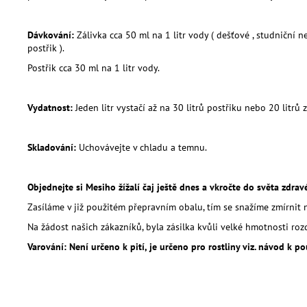
Dávkování:
Zálivka cca 50 ml na 1 litr vody ( dešťové , studničn
postřik ).
Postřik cca 30 ml na 1 litr vody.
Vydatnost:
Jeden litr vystačí až na 30 litrů postřiku nebo 20 litrů z
Skladování:
Uchovávejte v chladu a temnu.
Objednejte si Mesiho žížalí čaj ještě dnes a vkročte do světa zdra
Zasíláme v již použitém přepravním obalu, tím se snažíme zmírnit 
Na žádost našich zákazníků, byla zásilka kvůli velké hmotnosti r
Varování: Není určeno k pití, je určeno pro rostliny viz. návod k pou