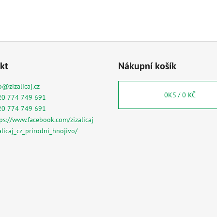
kt
Nákupní košík
o
@
zizalicaj.cz
0
KS /
0 KČ
20 774 749 691
20 774 749 691
ps://www.facebook.com/zizalicaj
alicaj_cz_prirodni_hnojivo/