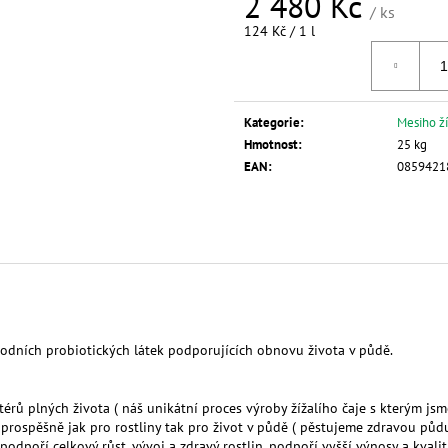
A
2 480 Kč
/ ks
Měrná
124 Kč / 1 l
cena:
Kategorie
:
Mesiho ží
Hmotnost
:
25 kg
EAN
:
0859421
odních probiotických látek podporujících obnovu života v půdě.
rů plných života ( náš unikátní proces výroby žížalího čaje s kterým jsme
rospěšně jak pro rostliny tak pro život v půdě ( pěstujeme zdravou půdu p
podpoří celkový růst, vývoj a zdravý rostlin, podpoří vyšší výnosy a kvalitn