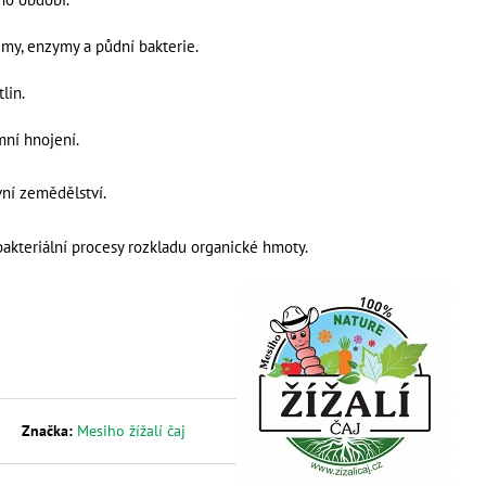
LITRŮ
my, enzymy a půdní bakterie.
lin.
mní hnojení.
vní zemědělství.
bakteriální procesy rozkladu organické hmoty.
Značka:
Mesiho žížalí čaj