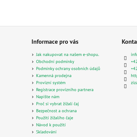
Z
á
Informace pro vás
Konta
p
a
Jak nakupovat na našem e-shopu.
inf
t
Obchodní podmínky
+4
í
Podmínky ochrany osobních údajů
+4
Kamenná prodejna
htt
Provizní systém
ziz
Registrace provizního partnera
Napište nám
Proč si vybrat žížalí čaj
Bezpečnost a ochrana
Použití žížalího čaje
Návod k použití
Skladování