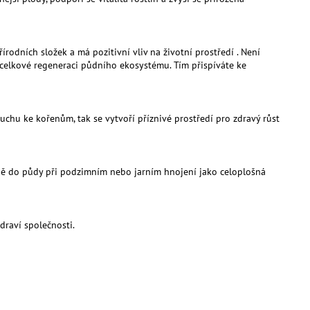
rodních složek a má pozitivní vliv na životní prostředí . Není
a celkové regeneraci půdního ekosystému. Tím přispíváte ke
chu ke kořenům, tak se vytvoří příznivé prostředí pro zdravý růst
šně do půdy při podzimním nebo jarním hnojení jako celoplošná
draví společnosti.