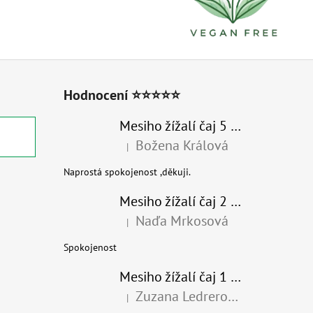
Hodnocení ⭐⭐⭐⭐⭐
Mesiho žížalí čaj 5 l - Přírodní organické hnojivo 100% nature
Božena Králová
|
Hodnocení produktu je 5 z 5 hvězdiček.
Naprostá spokojenost ,děkuji.
Mesiho žížalí čaj 2 l - Přírodní organické hnojivo 100% nature - recyklovaný obal
Naďa Mrkosová
|
Hodnocení produktu je 5 z 5 hvězdiček.
Spokojenost
Mesiho žížalí čaj 1 l - Univerzální organické hnojivo
Zuzana Ledrerová
|
Hodnocení produktu je 5 z 5 hvězdiček.