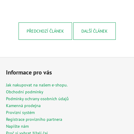
PŘEDCHOZÍ ČLÁNEK
DALŠÍ ČLÁNEK
Z
á
Informace pro vás
p
a
Jak nakupovat na našem e-shopu.
t
Obchodní podmínky
í
Podmínky ochrany osobních údajů
Kamenná prodejna
Provizní systém
Registrace provizního partnera
Napište nám
Proč si vybrat žížalí čaj