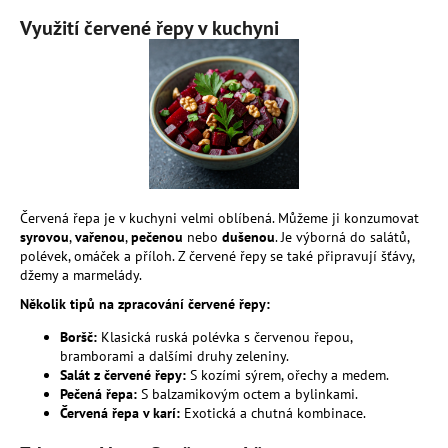
č
u
Využití červené řepy v kuchyni
j
e
m
e
MESIHO
ŽÍŽALÍ
ČAJ
Červená řepa je v kuchyni velmi oblíbená. Můžeme ji konzumovat
S
syrovou
,
vařenou
,
pečenou
nebo
dušenou
. Je výborná do salátů,
KOPŘIVOU
A
polévek, omáček a příloh. Z červené řepy se také připravují šťávy,
BIOUHLÍKEM
džemy a marmelády.
10
Několik tipů na zpracování červené řepy:
LITRŮ
1
Boršč:
Klasická ruská polévka s červenou řepou,
529
bramborami a dalšími druhy zeleniny.
Kč
Salát z červené řepy:
S kozími sýrem, ořechy a medem.
Pečená řepa:
S balzamikovým octem a bylinkami.
Červená řepa v karí:
Exotická a chutná kombinace.