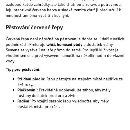
ozdobou každé zahrádky, ale také chutnou a zdravou potravinou.
a
Její intenzivně červená barva a sladká, zemitá chuť ji předurčují k
j
mnohostrannému využití v kuchyni.
í
Pěstování červené řepy
t
?
Červená řepa není náročná na pěstování a dobře se jí daří v našich
podmínkách. Preferuje
lehčí, humózní půdy
a dostatek vláhy.
Semena se vysévají na jaře přímo do země. Pro lepší klíčivost je
vhodné semena před výsevem namočit na několik hodin do vlažné
vody.
HLEDAT
Tipy pro pěstování:
Střídání plodin:
Řepu pěstujte na stejném místě nejdříve za
3-4 roky.
Plečkování:
Pravidelně odplevelujte záhon, aby měly
D
rostliny dostatek prostoru a živin.
o
Ředění:
Po vzejití sazenic řepu vyjednoťte, aby měly
p
dostatek místa pro růst.
o
r
u