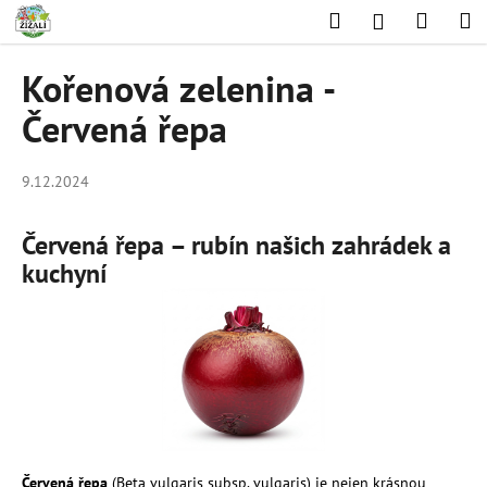
K
Přejít
Hledat
Nákup
M
Přihlášení
na
o
obsah
Zpět
Zpět
košík
š
Kořenová zelenina -
í
C
Červená řepa
k
o
p
9.12.2024
o
t
Červená řepa – rubín našich zahrádek a
ř
kuchyní
e
b
u
j
e
t
e
n
Červená řepa
(Beta vulgaris subsp. vulgaris) je nejen krásnou