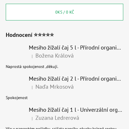
0
KS /
0 KČ
Hodnocení ⭐⭐⭐⭐⭐
Mesiho žížalí čaj 5 l - Přírodní organické hnojivo 100% nature
Božena Králová
|
Hodnocení produktu je 5 z 5 hvězdiček.
Naprostá spokojenost ,děkuji.
Mesiho žížalí čaj 2 l - Přírodní organické hnojivo 100% nature - recyklovaný obal
Naďa Mrkosová
|
Hodnocení produktu je 5 z 5 hvězdiček.
Spokojenost
Mesiho žížalí čaj 1 l - Univerzální organické hnojivo
Zuzana Ledrerová
|
Hodnocení produktu je 5 z 5 hvězdiček.
Vše v naprostém pořádku, rajčata,papriky, okurky krásně rostou.