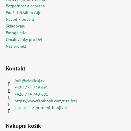
Bezpečnost a ochrana
Použití žížalího čaje
Návod k použití
Skladování
Fotogalerie
Omalovánky pro Děti
Náš projekt
Kontakt
info
@
zizalicaj.cz
+420 774 749 691
+420 774 749 691
https://www.facebook.com/zizalicaj
zizalicaj_cz_prirodni_hnojivo/
Nákupní košík