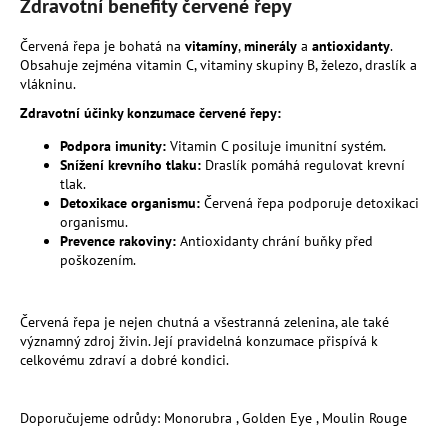
Zdravotní benefity červené řepy
Červená řepa je bohatá na
vitamíny
,
minerály
a
antioxidanty
.
Obsahuje zejména vitamin C, vitaminy skupiny B, železo, draslík a
vlákninu.
Zdravotní účinky konzumace červené řepy:
Podpora imunity:
Vitamin C posiluje imunitní systém.
Snížení krevního tlaku:
Draslík pomáhá regulovat krevní
tlak.
Detoxikace organismu:
Červená řepa podporuje detoxikaci
organismu.
Prevence rakoviny:
Antioxidanty chrání buňky před
poškozením.
Červená řepa je nejen chutná a všestranná zelenina, ale také
významný zdroj živin. Její pravidelná konzumace přispívá k
celkovému zdraví a dobré kondici.
Doporučujeme odrůdy: Monorubra , Golden Eye , Moulin Rouge