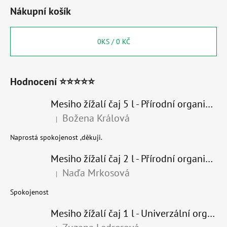
Nákupní košík
0
KS /
0 KČ
Hodnocení ⭐⭐⭐⭐⭐
Mesiho žížalí čaj 5 l - Přírodní organické hnojivo 100% nature
Božena Králová
|
Hodnocení produktu je 5 z 5 hvězdiček.
Naprostá spokojenost ,děkuji.
Mesiho žížalí čaj 2 l - Přírodní organické hnojivo 100% nature - recyklovaný obal
Naďa Mrkosová
|
Hodnocení produktu je 5 z 5 hvězdiček.
Spokojenost
Mesiho žížalí čaj 1 l - Univerzální organické hnojivo