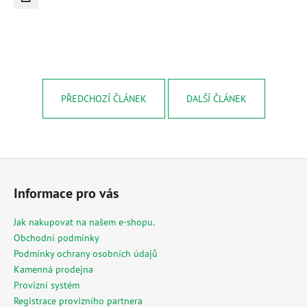
č
u
j
e
m
e
PŘEDCHOZÍ ČLÁNEK
DALŠÍ ČLÁNEK
MESIHO
ŽÍŽALÍ
ČAJ
S
Z
KOPŘIVOU
A
á
BIOUHLÍKEM
Informace pro vás
p
999
LITRŮ
a
Jak nakupovat na našem e-shopu.
97
t
Obchodní podmínky
900
í
Kč
Podmínky ochrany osobních údajů
Kamenná prodejna
Provizní systém
Registrace provizního partnera