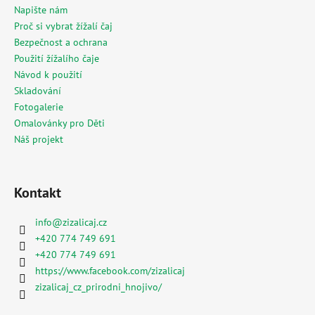
Napište nám
Proč si vybrat žížalí čaj
Bezpečnost a ochrana
Použití žížalího čaje
Návod k použití
Skladování
Fotogalerie
Omalovánky pro Děti
Náš projekt
Kontakt
info
@
zizalicaj.cz
+420 774 749 691
+420 774 749 691
https://www.facebook.com/zizalicaj
zizalicaj_cz_prirodni_hnojivo/