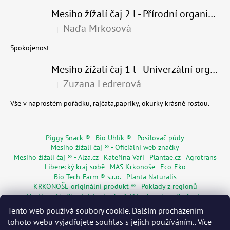
Mesiho žížalí čaj 2 l - Přírodní organické hnojivo 100% nature - recyklovaný obal
Naďa Mrkosová
|
Hodnocení produktu je 5 z 5 hvězdiček.
Spokojenost
Mesiho žížalí čaj 1 l - Univerzální organické hnojivo
Zuzana Ledrerová
|
Hodnocení produktu je 5 z 5 hvězdiček.
Vše v naprostém pořádku, rajčata,papriky, okurky krásně rostou.
Piggy Snack ®
Bio Uhlík ® - Posilovač půdy
Mesiho žížalí čaj ® - Oficiální web značky
Mesiho žížalí čaj ® - Alza.cz
Kateřina Vaří
Plantae.cz
Agrotrans
Liberecký kraj sobě
MAS Krkonoše
Eco-Eko
Bio-Tech-Farm ® s.r.o.
Planta Naturalis
KRKONOŠE originální produkt ®
Poklady z regionů
Hostinec Na Ploužnici od roku 1715
Agentura De Costy
Živá Dřevěnka
Regionální značky
Květinářství Mia s.r.o.
Tento web používá soubory cookie. Dalším procházením
Rodinné pasy
Senior pas
WORMÁK
tohoto webu vyjadřujete souhlas s jejich používáním.. Více