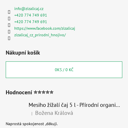
info
@
zizalicaj.cz
+420 774 749 691
+420 774 749 691
https://www.facebook.com/zizalicaj
zizalicaj_cz_prirodni_hnojivo/
Nákupní košík
0
KS /
0 KČ
Hodnocení ⭐⭐⭐⭐⭐
Mesiho žížalí čaj 5 l - Přírodní organické hnojivo 100% nature
Božena Králová
|
Hodnocení produktu je 5 z 5 hvězdiček.
Naprostá spokojenost ,děkuji.