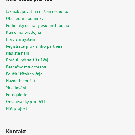
p
a
Jak nakupovat na našem e-shopu.
t
Obchodní podmínky
í
Podmínky ochrany osobních údajů
Kamenná prodejna
Provizní systém
Registrace provizního partnera
Napište nám
Proč si vybrat žížalí čaj
Bezpečnost a ochrana
Použití žížalího čaje
Návod k použití
Skladování
Fotogalerie
Omalovánky pro Děti
Náš projekt
Kontakt