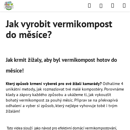
K
Přejít
Hledat
Nákup
M
Přihlášení
na
o
obsah
Zpět
Zpět
košík
š
Jak vyrobit vermikompost
í
C
do měsíce?
k
o
p
o
Jak krmit žížaly, aby byl vermikompost hotov do
t
ř
měsíce!
e
b
Který způsob krmení vybereš pro své žížalí kamarády?
Odhalíme 4
unikátní metody, jak rozmazlovat tvé malé kompostéry. Porovnáme
u
klady a zápory každého způsobu a ukážeme ti, jak vykouzlit
j
bohatý vermikompost za pouhý měsíc. Připrav se na překvapivá
e
odhalení a vyber si způsob, který nejlépe vyhovuje tobě i tvým
žížalám!
t
e
n
Tyto videa slouží jako návod pro efektivní domácí vermikompostování,