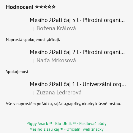
Hodnocení ⭐⭐⭐⭐⭐
Mesiho žížalí čaj 5 l - Přírodní organické hnojivo 100% nature
Božena Králová
|
Hodnocení produktu je 5 z 5 hvězdiček.
Naprostá spokojenost ,děkuji.
Mesiho žížalí čaj 2 l - Přírodní organické hnojivo 100% nature - recyklovaný obal
Naďa Mrkosová
|
Hodnocení produktu je 5 z 5 hvězdiček.
Spokojenost
Mesiho žížalí čaj 1 l - Univerzální organické hnojivo
Zuzana Ledrerová
|
Hodnocení produktu je 5 z 5 hvězdiček.
Vše v naprostém pořádku, rajčata,papriky, okurky krásně rostou.
Piggy Snack ®
Bio Uhlík ® - Posilovač půdy
Mesiho žížalí čaj ® - Oficiální web značky