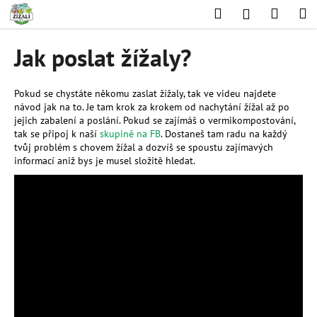
K
Přejít
Hledat
Nákup
M
Přihlášení
na
o
obsah
Zpět
Zpět
košík
š
Jak poslat žížaly?
í
C
k
o
Pokud se chystáte někomu zaslat žížaly, tak ve videu najdete
návod jak na to. Je tam krok za krokem od nachytání žížal až po
p
jejich zabalení a poslání. Pokud se zajímáš o vermikompostování,
o
tak se připoj k naší
skupině na FB
. Dostaneš tam radu na každý
t
tvůj problém s chovem žížal a dozvíš se spoustu zajímavých
informací aniž bys je musel složitě hledat.
ř
e
b
u
j
e
t
e
n