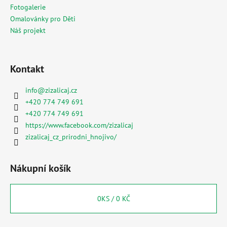
Fotogalerie
Omalovánky pro Děti
Náš projekt
Kontakt
info
@
zizalicaj.cz
+420 774 749 691
+420 774 749 691
https://www.facebook.com/zizalicaj
zizalicaj_cz_prirodni_hnojivo/
Nákupní košík
0
KS /
0 KČ