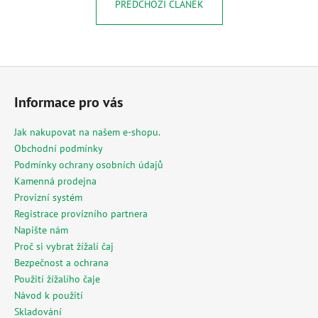
č
PŘEDCHOZÍ ČLÁNEK
u
j
e
m
Z
e
á
Informace pro vás
p
MESIHO
a
Jak nakupovat na našem e-shopu.
ŽÍŽALÍ
t
ČAJ
Obchodní podmínky
S
í
Podmínky ochrany osobních údajů
KOPŘIVOU
Kamenná prodejna
A
BIOUHLÍKEM
Provizní systém
999
Registrace provizního partnera
LITRŮ
Napište nám
97
Proč si vybrat žížalí čaj
900
Kč
Bezpečnost a ochrana
Použití žížalího čaje
Návod k použití
Skladování