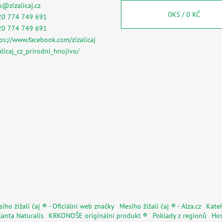
o
@
zizalicaj.cz
0
KS /
0 KČ
20 774 749 691
20 774 749 691
ps://www.facebook.com/zizalicaj
alicaj_cz_prirodni_hnojivo/
iho žížalí čaj ® - Oficiální web značky
Mesiho žížalí čaj ® - Alza.cz
Kateř
lanta Naturalis
KRKONOŠE originální produkt ®
Poklady z regionů
Hos