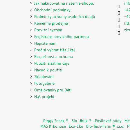
a
Jak nakupovat na našem e-shopu.
inf
t
Obchodní podmínky
+4
í
Podmínky ochrany osobních údajů
+4
Kamenná prodejna
htt
Provizní systém
ziz
Registrace provizního partnera
Napište nám
Proč si vybrat žížalí čaj
Bezpečnost a ochrana
Použití žížalího čaje
Návod k použití
Skladování
Fotogalerie
Omalovánky pro Děti
Náš projekt
Piggy Snack ®
Bio Uhlík ® - Posilovač půdy
Mes
MAS Krkonoše
Eco-Eko
Bio-Tech-Farm ® s.r.o.
P