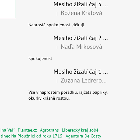
Mesiho žížalí čaj 5 l - Přírodní organické hnojivo 100% nature
Božena Králová
|
Hodnocení produktu je 5 z 5 hvězdiček.
Naprostá spokojenost ,děkuji.
Mesiho žížalí čaj 2 l - Přírodní organické hnojivo 100% nature - recyklovaný obal
Naďa Mrkosová
|
Hodnocení produktu je 5 z 5 hvězdiček.
Spokojenost
Mesiho žížalí čaj 1 l - Univerzální organické hnojivo
Zuzana Ledrerová
|
Hodnocení produktu je 5 z 5 hvězdiček.
Vše v naprostém pořádku, rajčata,papriky,
okurky krásně rostou.
ina Vaří
Plantae.cz
Agrotrans
Liberecký kraj sobě
tinec Na Ploužnici od roku 1715
Agentura De Costy