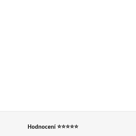
LITRŮ
Hodnocení ⭐⭐⭐⭐⭐