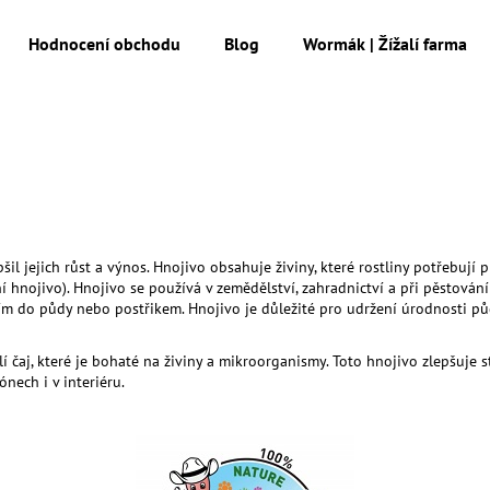
Hodnocení obchodu
Blog
Wormák | Žížalí farma
Co potřebujete najít?
HLEDAT
šil jejich růst a výnos. Hnojivo obsahuje živiny, které rostliny potřebují p
hnojivo). Hnojivo se používá v zemědělství, zahradnictví a při pěstování
Doporučujeme
ím do půdy nebo postřikem. Hnojivo je důležité pro udržení úrodnosti pů
čaj, které je bohaté na živiny a mikroorganismy. Toto hnojivo zlepšuje st
ónech i v interiéru.
MESIHO ŽÍŽALÍ ČAJ S KOPŘIVOU A
MESIHO ŽÍŽALÍ Č