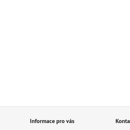
BIOUHLÍKEM 999 LITRŮ
97 900 Kč
Z
á
Informace pro vás
Konta
p