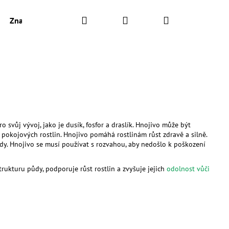
Hledat
Přihlášení
Nákupní
Značky
košík
ro svůj vývoj, jako je dusík, fosfor a draslík. Hnojivo může být
 pokojových rostlin. Hnojivo pomáhá rostlinám růst zdravě a silně.
dy. Hnojivo se musí používat s rozvahou, aby nedošlo k poškození
rukturu půdy, podporuje růst rostlin a zvyšuje jejich
odolnost vůči
AJ S KOPŘIVOU A