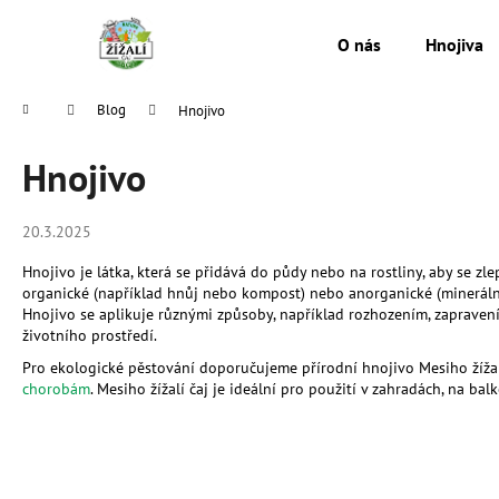
K
Přejít
na
o
O nás
Hnojiva
obsah
Zpět
Zpět
š
do
do
í
Domů
Blog
Hnojivo
k
obchodu
obchodu
Hnojivo
20.3.2025
Hnojivo je látka, která se přidává do půdy nebo na rostliny, aby se zlep
organické (například hnůj nebo kompost) nebo anorganické (minerální 
Hnojivo se aplikuje různými způsoby, například rozhozením, zapraven
životního prostředí.
Pro ekologické pěstování doporučujeme přírodní hnojivo Mesiho žížalí 
chorobám
. Mesiho žížalí čaj je ideální pro použití v zahradách, na balk
MESIHO ŽÍŽALÍ ČAJ S KOPŘIVOU A