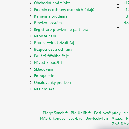
t
Obchodní podmínky
+4
í
Podmínky ochrany osobních údajů
+4
Kamenná prodejna
htt
Provizní systém
ziz
Registrace provizního partnera
Napište nám
Proč si vybrat žížalí čaj
Bezpečnost a ochrana
Použití žížalího čaje
Návod k použití
Skladování
Fotogalerie
Omalovánky pro Děti
Náš projekt
Piggy Snack ®
Bio Uhlík ® - Posilovač půdy
Mes
MAS Krkonoše
Eco-Eko
Bio-Tech-Farm ® s.r.o.
P
Živá Dře