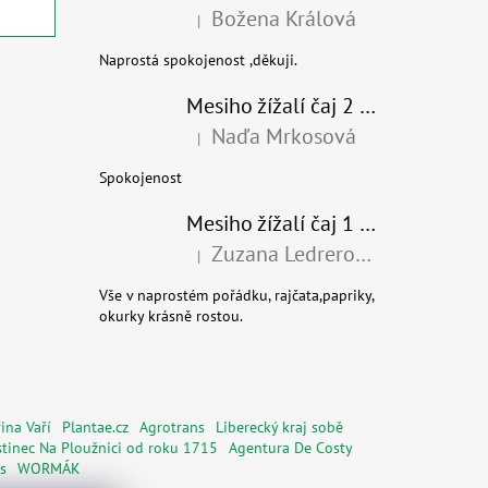
Božena Králová
|
Hodnocení produktu je 5 z 5 hvězdiček.
Naprostá spokojenost ,děkuji.
Mesiho žížalí čaj 2 l - Přírodní organické hnojivo 100% nature - recyklovaný obal
Naďa Mrkosová
|
Hodnocení produktu je 5 z 5 hvězdiček.
Spokojenost
Mesiho žížalí čaj 1 l - Univerzální organické hnojivo
Zuzana Ledrerová
|
Hodnocení produktu je 5 z 5 hvězdiček.
Vše v naprostém pořádku, rajčata,papriky,
okurky krásně rostou.
ina Vaří
Plantae.cz
Agrotrans
Liberecký kraj sobě
tinec Na Ploužnici od roku 1715
Agentura De Costy
s
WORMÁK