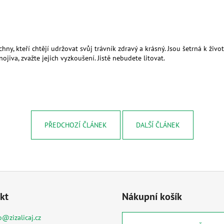
hny, kteří chtějí udržovat svůj trávník zdravý a krásný. Jsou šetrná k živ
ojiva, zvažte jejich vyzkoušení. Jistě nebudete litovat.
PŘEDCHOZÍ ČLÁNEK
DALŠÍ ČLÁNEK
kt
Nákupní košík
o
@
zizalicaj.cz