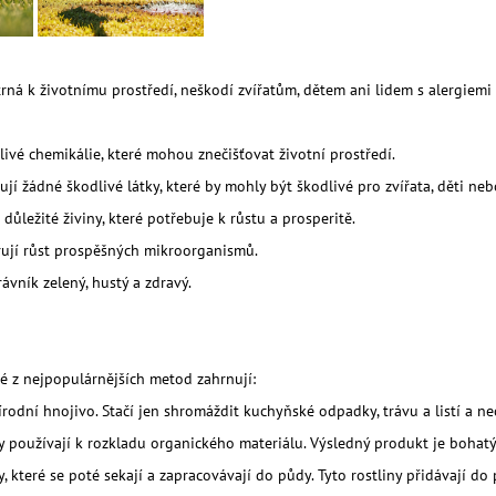
BIOUHLÍKEM 999 LITRŮ
BIOUHLÍKEM 20 
97 900 Kč
2 728 Kč
á k životnímu prostředí, neškodí zvířatům, dětem ani lidem s alergiemi n
ivé chemikálie, které mohou znečišťovat životní prostředí.
í žádné škodlivé látky, které by mohly být škodlivé pro zvířata, děti nebo
důležité živiny, které potřebuje k růstu a prosperitě.
rují růst prospěšných mikroorganismů.
vník zelený, hustý a zdravý.
ré z nejpopulárnějších metod zahrnují:
rodní hnojivo. Stačí jen shromáždit kuchyňské odpadky, trávu a listí a nec
 používají k rozkladu organického materiálu. Výsledný produkt je bohatý n
y, které se poté sekají a zapracovávají do půdy. Tyto rostliny přidávají do p