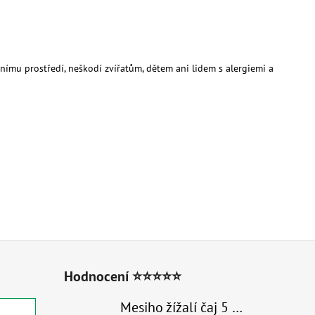
otnímu prostředí, neškodí zvířatům, dětem ani lidem s alergiemi a
Hodnocení ⭐⭐⭐⭐⭐
Mesiho žížalí čaj 5 l - Přírodní organické hnojivo 100% nature