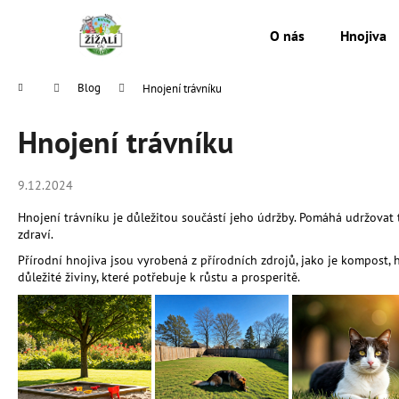
K
Přejít
na
o
O nás
Hnojiva
obsah
Zpět
Zpět
š
do
do
í
Domů
Blog
Hnojení trávníku
k
obchodu
obchodu
Hnojení trávníku
9.12.2024
Hnojení trávníku je důležitou součástí jeho údržby. Pomáhá udržovat t
zdraví.
Přírodní hnojiva jsou vyrobená z přírodních zdrojů, jako je kompost, 
důležité živiny, které potřebuje k růstu a prosperitě.
MESIHO ŽÍŽALÍ ČAJ 0.5 L - PŘÍRODNÍ