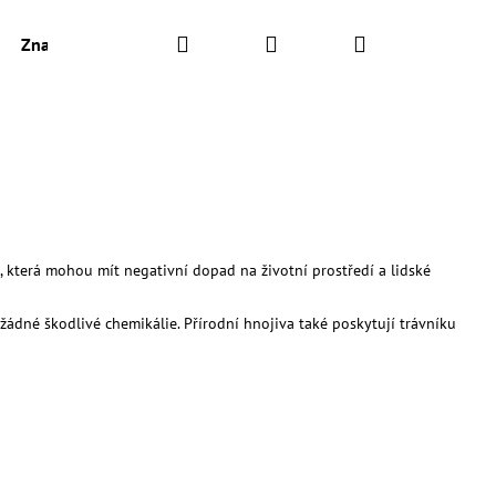
Hledat
Přihlášení
Nákupní
Značky
košík
, která mohou mít negativní dopad na životní prostředí a lidské
žádné škodlivé chemikálie. Přírodní hnojiva také poskytují trávníku
AJ S KOPŘIVOU A