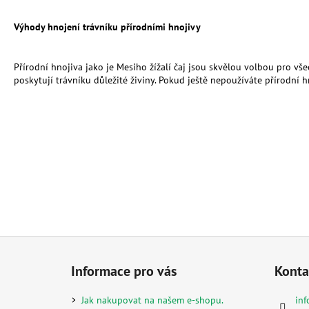
Výhody hnojení trávníku přírodními hnojivy
Přírodní hnojiva jako je Mesiho žížalí čaj jsou skvělou volbou pro všec
poskytují trávníku důležité živiny. Pokud ještě nepoužíváte přírodní hn
Z
á
Informace pro vás
Konta
p
a
Jak nakupovat na našem e-shopu.
inf