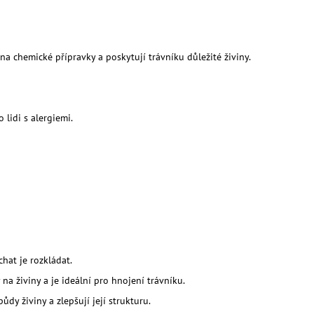
LITRŮ
a chemické přípravky a poskytují trávníku důležité živiny.
 lidi s alergiemi.
hat je rozkládat.
a živiny a je ideální pro hnojení trávníku.
ůdy živiny a zlepšují její strukturu.