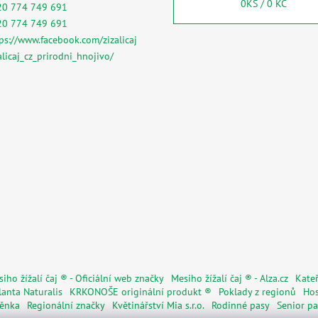
0
KS /
0 KČ
20 774 749 691
20 774 749 691
ps://www.facebook.com/zizalicaj
alicaj_cz_prirodni_hnojivo/
iho žížalí čaj ® - Oficiální web značky
Mesiho žížalí čaj ® - Alza.cz
Kateř
lanta Naturalis
KRKONOŠE originální produkt ®
Poklady z regionů
Hos
věnka
Regionální značky
Květinářství Mia s.r.o.
Rodinné pasy
Senior pa