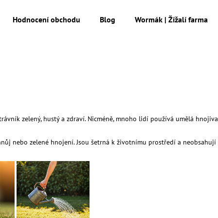
Hodnocení obchodu
Blog
Wormák | Žížalí farma
Co potřebujete najít?
HLEDAT
rávník zelený, hustý a zdraví. Nicméně, mnoho lidí používá umělá hnojiva
Doporučujeme
hnůj nebo zelené hnojení. Jsou šetrná k životnímu prostředí a neobsahují 
MESIHO ŽÍŽALÍ ČAJ S KOPŘIVOU A
MESIHO ŽÍŽALÍ Č