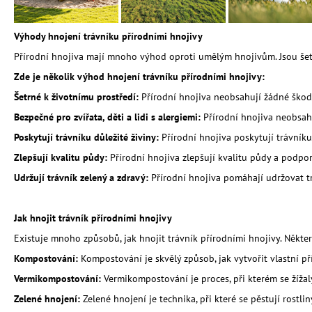
ORGANICKÉ HNOJIVO 100% NATURE
120 Kč
Výhody hnojení trávníku přírodními hnojivy
Přírodní hnojiva mají mnoho výhod oproti umělým hnojivům. Jsou šetrn
Zde je několik výhod hnojení trávníku přírodními hnojivy:
Šetrné k životnímu prostředí:
Přírodní hnojiva neobsahují žádné škodl
Bezpečné pro zvířata, děti a lidi s alergiemi:
Přírodní hnojiva neobsahuj
Poskytují trávníku důležité živiny:
Přírodní hnojiva poskytují trávníku 
Zlepšují kvalitu půdy:
Přírodní hnojiva zlepšují kvalitu půdy a podpo
Udržují trávník zelený a zdravý:
Přírodní hnojiva pomáhají udržovat trá
Jak hnojit trávník přírodními hnojivy
Existuje mnoho způsobů, jak hnojit trávník přírodními hnojivy. Někte
Kompostování:
Kompostování je skvělý způsob, jak vytvořit vlastní pří
Vermikompostování:
Vermikompostování je proces, při kterém se žížaly
Zelené hnojení:
Zelené hnojení je technika, při které se pěstují rostlin