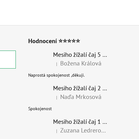
Hodnocení ⭐⭐⭐⭐⭐
Mesiho žížalí čaj 5 l - Přírodní organické hnojivo 100% nature
Božena Králová
|
Hodnocení produktu je 5 z 5 hvězdiček.
Naprostá spokojenost ,děkuji.
Mesiho žížalí čaj 2 l - Přírodní organické hnojivo 100% nature - recyklovaný obal
Naďa Mrkosová
|
Hodnocení produktu je 5 z 5 hvězdiček.
Spokojenost
Mesiho žížalí čaj 1 l - Univerzální organické hnojivo
Zuzana Ledrerová
|
Hodnocení produktu je 5 z 5 hvězdiček.