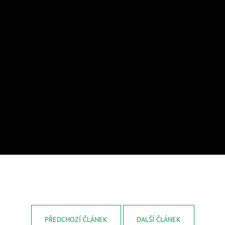
BIOUHLÍKEM 20 LITRŮ
BIOUHLÍKEM 10 
2 728 Kč
1 529 Kč
PŘEDCHOZÍ ČLÁNEK
DALŠÍ ČLÁNEK