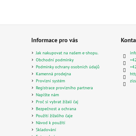
Z
á
Informace pro vás
Konta
p
a
Jak nakupovat na našem e-shopu.
inf
t
Obchodní podmínky
+4
í
Podmínky ochrany osobních údajů
+4
Kamenná prodejna
htt
Provizní systém
ziz
Registrace provizního partnera
Napište nám
Proč si vybrat žížalí čaj
Bezpečnost a ochrana
Použití žížalího čaje
Návod k použití
Skladování