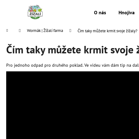
K
Přejít
na
o
O nás
Hnojiva
obsah
Zpět
Zpět
š
do
do
í
Domů
Wormák | Žížalí farma
Čím taky můžete krmit svoje žížaly?
k
obchodu
obchodu
Čím taky můžete krmit svoje 
Pro jednoho odpad pro druhého poklad. Ve videu vám dám tip na další
MESIHO ŽÍŽALÍ ČAJ S KOPŘIVOU A