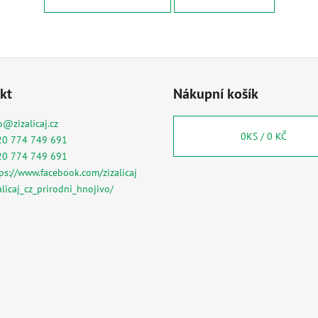
kt
Nákupní košík
o
@
zizalicaj.cz
0
KS /
0 KČ
20 774 749 691
20 774 749 691
ps://www.facebook.com/zizalicaj
alicaj_cz_prirodni_hnojivo/