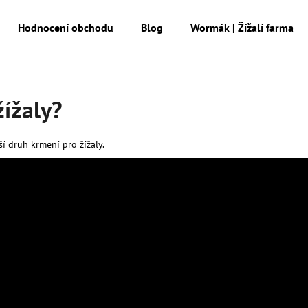
Hodnocení obchodu
Blog
Wormák | Žížalí farma
Co potřebujete najít?
žížaly?
HLEDAT
 druh krmení pro žížaly.
Doporučujeme
MESIHO ŽÍŽALÍ ČAJ S KOPŘIVOU A
MESIHO ŽÍŽALÍ Č