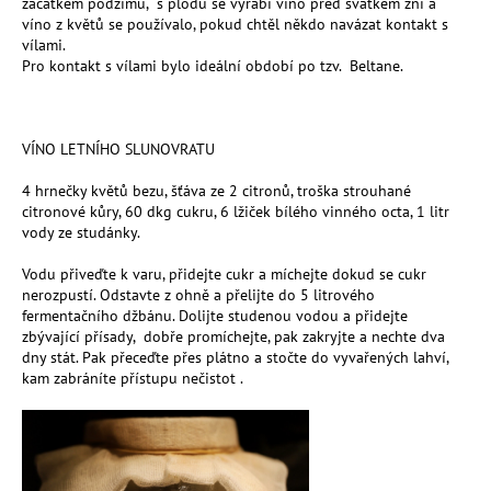
č
začátkem podzimu, s plodů se vyrábí víno před svátkem žní a
víno z květů se používalo, pokud chtěl někdo navázat kontakt s
u
vílami.
j
Pro kontakt s vílami bylo ideální období po tzv. Beltane.
e
m
e
VÍNO LETNÍHO SLUNOVRATU
MESIHO
4 hrnečky květů bezu, šťáva ze 2 citronů, troška strouhané
ŽÍŽALÍ
citronové kůry, 60 dkg cukru, 6 lžiček bílého vinného octa, 1 litr
ČAJ
vody ze studánky.
1
L
Vodu přiveďte k varu, přidejte cukr a míchejte dokud se cukr
-
nerozpustí. Odstavte z ohně a přelijte do 5 litrového
UNIVERZÁLNÍ
fermentačního džbánu. Dolijte studenou vodou a přidejte
ORGANICKÉ
zbývající přísady, dobře promíchejte, pak zakryjte a nechte dva
HNOJIVO
dny stát. Pak přeceďte přes plátno a stočte do vyvařených lahví,
224
kam zabráníte přístupu nečistot .
Kč