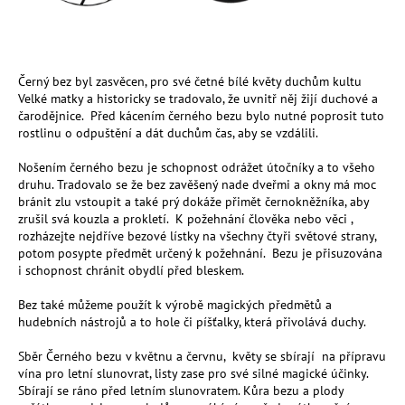
a
j
í
Černý bez byl zasvěcen, pro své četné bílé květy duchům kultu
t
Velké matky a historicky se tradovalo, že uvnitř něj žijí duchové a
?
čarodějnice. Před kácením černého bezu bylo nutné poprosit tuto
rostlinu o odpuštění a dát duchům čas, aby se vzdálili.
Nošením černého bezu je schopnost odrážet útočníky a to všeho
druhu. Tradovalo se že bez zavěšený nade dveřmi a okny má moc
bránit zlu vstoupit a také prý dokáže přimět černokněžníka, aby
HLEDAT
zrušil svá kouzla a prokletí. K požehnání člověka nebo věci ,
rozházejte nejdříve bezové lístky na všechny čtyři světové strany,
potom posypte předmět určený k požehnání. Bezu je přisuzována
i schopnost chránit obydlí před bleskem.
D
Bez také můžeme použít k výrobě magických předmětů a
o
hudebních nástrojů a to hole či píšťalky, která přivolává duchy.
p
o
Sběr Černého bezu v květnu a červnu, květy se sbírají na přípravu
r
vína pro letní slunovrat, listy zase pro své silné magické účinky.
u
Sbírají se ráno před letním slunovratem. Kůra bezu a plody