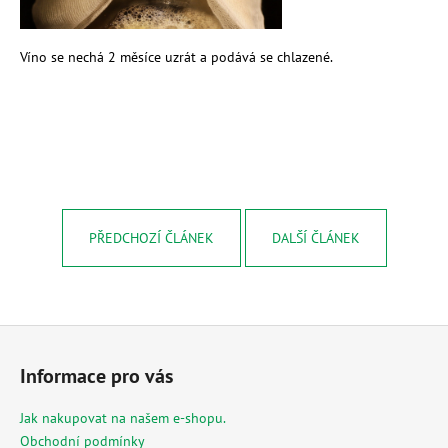
Víno se nechá 2 měsíce uzrát a podává se chlazené.
PŘEDCHOZÍ ČLÁNEK
DALŠÍ ČLÁNEK
Z
á
Informace pro vás
p
a
Jak nakupovat na našem e-shopu.
t
Obchodní podmínky