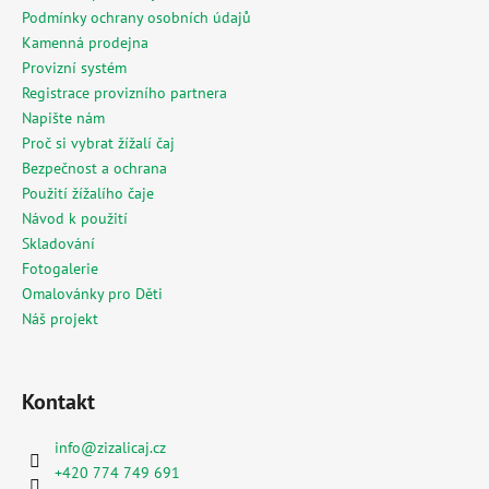
í
Podmínky ochrany osobních údajů
Kamenná prodejna
Provizní systém
Registrace provizního partnera
Napište nám
Proč si vybrat žížalí čaj
Bezpečnost a ochrana
Použití žížalího čaje
Návod k použití
Skladování
Fotogalerie
Omalovánky pro Děti
Náš projekt
Kontakt
info
@
zizalicaj.cz
+420 774 749 691