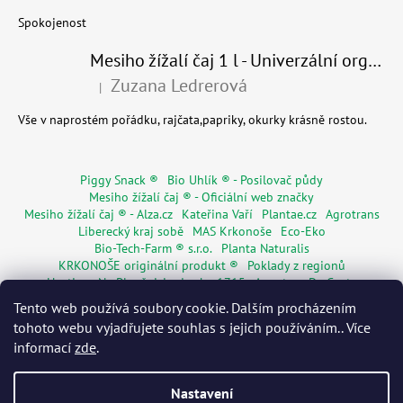
Spokojenost
Mesiho žížalí čaj 1 l - Univerzální organické hnojivo
Zuzana Ledrerová
|
Hodnocení produktu je 5 z 5 hvězdiček.
Vše v naprostém pořádku, rajčata,papriky, okurky krásně rostou.
Piggy Snack ®
Bio Uhlík ® - Posilovač půdy
Mesiho žížalí čaj ® - Oficiální web značky
Mesiho žížalí čaj ® - Alza.cz
Kateřina Vaří
Plantae.cz
Agrotrans
Liberecký kraj sobě
MAS Krkonoše
Eco-Eko
Bio-Tech-Farm ® s.r.o.
Planta Naturalis
KRKONOŠE originální produkt ®
Poklady z regionů
Hostinec Na Ploužnici od roku 1715
Agentura De Costy
Živá Dřevěnka
Regionální značky
Květinářství Mia s.r.o.
Tento web používá soubory cookie. Dalším procházením
Rodinné pasy
Senior pas
WORMÁK
tohoto webu vyjadřujete souhlas s jejich používáním.. Více
informací
zde
.
Nastavení