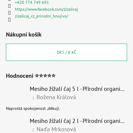
+420 774 749 691
https://www.facebook.com/zizalicaj
zizalicaj_cz_prirodni_hnojivo/
Nákupní košík
0
KS /
0 KČ
Hodnocení ⭐⭐⭐⭐⭐
Mesiho žížalí čaj 5 l - Přírodní organické hnojivo 100% nature
Božena Králová
|
Hodnocení produktu je 5 z 5 hvězdiček.
Naprostá spokojenost ,děkuji.
Mesiho žížalí čaj 2 l - Přírodní organické hnojivo 100% nature - recyklovaný obal
Naďa Mrkosová
|
Hodnocení produktu je 5 z 5 hvězdiček.