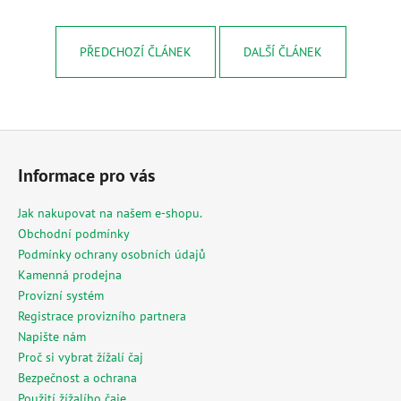
PŘEDCHOZÍ ČLÁNEK
DALŠÍ ČLÁNEK
Z
á
Informace pro vás
p
a
Jak nakupovat na našem e-shopu.
t
Obchodní podmínky
í
Podmínky ochrany osobních údajů
Kamenná prodejna
Provizní systém
Registrace provizního partnera
Napište nám
Proč si vybrat žížalí čaj
Bezpečnost a ochrana
Použití žížalího čaje