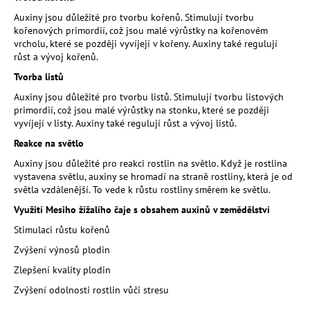
a
Auxiny jsou důležité pro tvorbu kořenů. Stimulují tvorbu
kořenových primordií, což jsou malé výrůstky na kořenovém
j
vrcholu, které se později vyvíjejí v kořeny. Auxiny také regulují
í
růst a vývoj kořenů.
t
Tvorba listů
?
Auxiny jsou důležité pro tvorbu listů. Stimulují tvorbu listových
primordií, což jsou malé výrůstky na stonku, které se později
vyvíjejí v listy. Auxiny také regulují růst a vývoj listů.
Reakce na světlo
HLEDAT
Auxiny jsou důležité pro reakci rostlin na světlo. Když je rostlina
vystavena světlu, auxiny se hromadí na straně rostliny, která je od
světla vzdálenější. To vede k růstu rostliny směrem ke světlu.
Využití Mesiho žížalího čaje s obsahem auxinů v zemědělství
D
Stimulaci růstu kořenů
o
p
Zvýšení výnosů plodin
o
Zlepšení kvality plodin
r
Zvýšení odolnosti rostlin vůči stresu
u