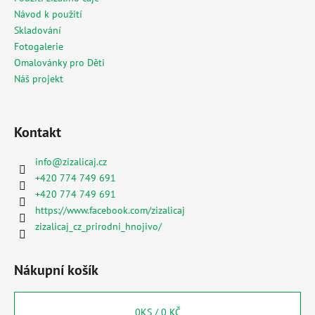
Návod k použití
Skladování
Fotogalerie
Omalovánky pro Děti
Náš projekt
Kontakt
info
@
zizalicaj.cz
+420 774 749 691
+420 774 749 691
https://www.facebook.com/zizalicaj
zizalicaj_cz_prirodni_hnojivo/
Nákupní košík
0
KS /
0 KČ