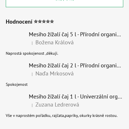
Hodnocení ⭐⭐⭐⭐⭐
Mesiho žížalí čaj 5 l - Přírodní organické hnojivo 100% nature
Božena Králová
|
Hodnocení produktu je 5 z 5 hvězdiček.
Naprostá spokojenost ,děkuji.
Mesiho žížalí čaj 2 l - Přírodní organické hnojivo 100% nature - recyklovaný obal
Naďa Mrkosová
|
Hodnocení produktu je 5 z 5 hvězdiček.
Spokojenost
Mesiho žížalí čaj 1 l - Univerzální organické hnojivo
Zuzana Ledrerová
|
Hodnocení produktu je 5 z 5 hvězdiček.
Vše v naprostém pořádku, rajčata,papriky, okurky krásně rostou.