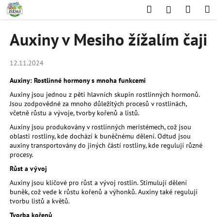
K
Přejít
Hledat
Nákup
M
Přihlášení
na
o
obsah
Zpět
Zpět
košík
š
Auxiny v Mesiho žížalím čaji
í
C
k
o
12.11.2024
p
Auxiny: Rostlinné hormony s mnoha funkcemi
o
Auxiny jsou jednou z pěti hlavních skupin rostlinných hormonů.
t
Jsou zodpovědné za mnoho důležitých procesů v rostlinách,
včetně růstu a vývoje, tvorby kořenů a listů.
ř
e
Auxiny jsou produkovány v rostlinných meristémech, což jsou
oblasti rostliny, kde dochází k buněčnému dělení. Odtud jsou
b
auxiny transportovány do jiných částí rostliny, kde regulují různé
u
procesy.
j
Růst a vývoj
e
Auxiny jsou klíčové pro růst a vývoj rostlin. Stimulují dělení
t
buněk, což vede k růstu kořenů a výhonků. Auxiny také regulují
tvorbu listů a květů.
e
n
Tvorba kořenů