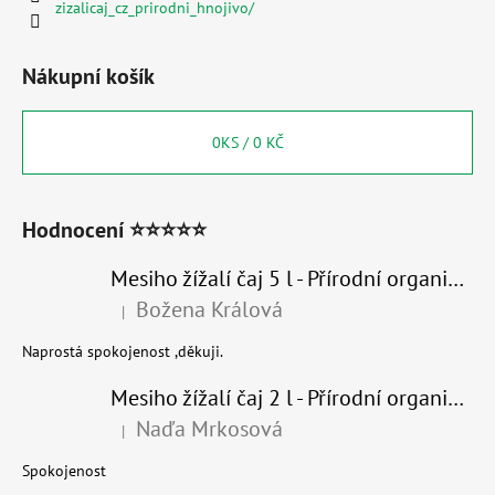
zizalicaj_cz_prirodni_hnojivo/
Nákupní košík
0
KS /
0 KČ
Hodnocení ⭐⭐⭐⭐⭐
Mesiho žížalí čaj 5 l - Přírodní organické hnojivo 100% nature
Božena Králová
|
Hodnocení produktu je 5 z 5 hvězdiček.
Naprostá spokojenost ,děkuji.
Mesiho žížalí čaj 2 l - Přírodní organické hnojivo 100% nature - recyklovaný obal
Naďa Mrkosová
|
Hodnocení produktu je 5 z 5 hvězdiček.
Spokojenost