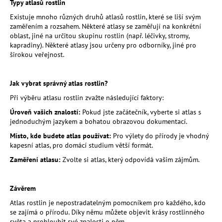
č
Typy atlasů rostlin
u
Existuje mnoho různých druhů atlasů rostlin, které se liší svým
j
zaměřením a rozsahem. Některé atlasy se zaměřují na konkrétní
e
oblast, jiné na určitou skupinu rostlin (např. léčivky, stromy,
m
kapradiny). Některé atlasy jsou určeny pro odborníky, jiné pro
e
širokou veřejnost.
Jak vybrat správný atlas rostlin?
MESIHO
ŽÍŽALÍ
Při výběru atlasu rostlin zvažte následující faktory:
ČAJ
1
Úroveň vašich znalostí:
Pokud jste začátečník, vyberte si atlas s
L
jednoduchým jazykem a bohatou obrazovou dokumentací.
-
UNIVERZÁLNÍ
Místo, kde budete atlas používat:
Pro výlety do přírody je vhodný
ORGANICKÉ
kapesní atlas, pro domácí studium větší formát.
HNOJIVO
Zaměření atlasu:
Zvolte si atlas, který odpovídá vašim zájmům.
224
Kč
Závěrem
Atlas rostlin je nepostradatelným pomocníkem pro každého, kdo
se zajímá o přírodu. Díky němu můžete objevit krásy rostlinného
světa a prohloubit své znalosti o něm.