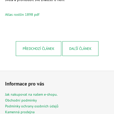
Atlas rostlin 1898 pdf
PŘEDCHOZÍ ČLÁNEK
DALŠÍ ČLÁNEK
Z
á
Informace pro vás
p
a
Jak nakupovat na našem e-shopu.
t
Obchodní podmínky
í
Podmínky ochrany osobních údajů
Kamenná prodejna