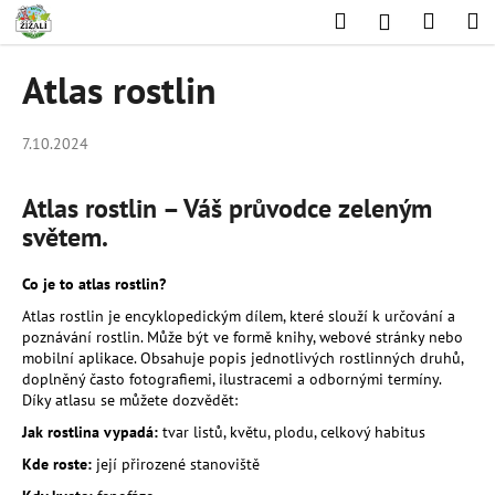
K
Přejít
Hledat
Nákup
M
Přihlášení
na
o
obsah
Zpět
Zpět
košík
š
Atlas rostlin
í
C
k
o
7.10.2024
p
o
Atlas rostlin – Váš průvodce zeleným
t
světem.
ř
Co je to atlas rostlin?
e
b
Atlas rostlin je encyklopedickým dílem, které slouží k určování a
poznávání rostlin. Může být ve formě knihy, webové stránky nebo
u
mobilní aplikace. Obsahuje popis jednotlivých rostlinných druhů,
j
doplněný často fotografiemi, ilustracemi a odbornými termíny.
Díky atlasu se můžete dozvědět:
e
t
Jak rostlina vypadá:
tvar listů, květu, plodu, celkový habitus
e
Kde roste:
její přirozené stanoviště
n