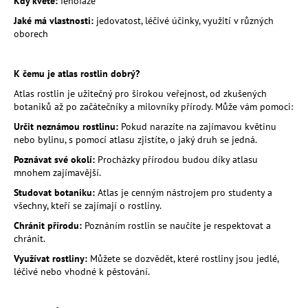
Kdy kvete:
fenofáze
a
Jaké má vlastnosti:
jedovatost, léčivé účinky, využití v různých
j
oborech
í
t
K čemu je atlas rostlin dobrý?
?
Atlas rostlin je užitečný pro širokou veřejnost, od zkušených
botaniků až po začátečníky a milovníky přírody. Může vám pomoci:
Určit neznámou rostlinu:
Pokud narazíte na zajímavou květinu
nebo bylinu, s pomocí atlasu zjistíte, o jaký druh se jedná.
HLEDAT
Poznávat své okolí:
Procházky přírodou budou díky atlasu
mnohem zajímavější.
Studovat botaniku:
Atlas je cenným nástrojem pro studenty a
všechny, kteří se zajímají o rostliny.
D
Chránit přírodu:
Poznáním rostlin se naučíte je respektovat a
o
chránit.
p
Využívat rostliny:
Můžete se dozvědět, které rostliny jsou jedlé,
o
léčivé nebo vhodné k pěstování.
r
u