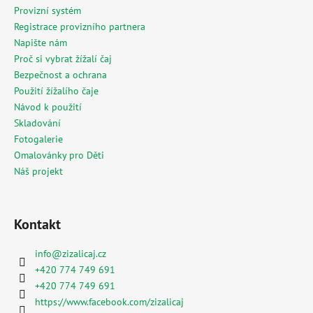
Provizní systém
Registrace provizního partnera
Napište nám
Proč si vybrat žížalí čaj
Bezpečnost a ochrana
Použití žížalího čaje
Návod k použití
Skladování
Fotogalerie
Omalovánky pro Děti
Náš projekt
Kontakt
info
@
zizalicaj.cz
+420 774 749 691
+420 774 749 691
https://www.facebook.com/zizalicaj