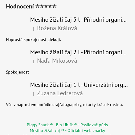
Hodnocení ⭐⭐⭐⭐⭐
Mesiho žížalí čaj 5 l - Přírodní organické hnojivo 100% nature
Božena Králová
|
Hodnocení produktu je 5 z 5 hvězdiček.
Naprostá spokojenost ,děkuji.
Mesiho žížalí čaj 2 l - Přírodní organické hnojivo 100% nature - recyklovaný obal
Naďa Mrkosová
|
Hodnocení produktu je 5 z 5 hvězdiček.
Spokojenost
Mesiho žížalí čaj 1 l - Univerzální organické hnojivo
Zuzana Ledrerová
|
Hodnocení produktu je 5 z 5 hvězdiček.
Vše v naprostém pořádku, rajčata,papriky, okurky krásně rostou.
Piggy Snack ®
Bio Uhlík ® - Posilovač půdy
Mesiho žížalí čaj ® - Oficiální web značky