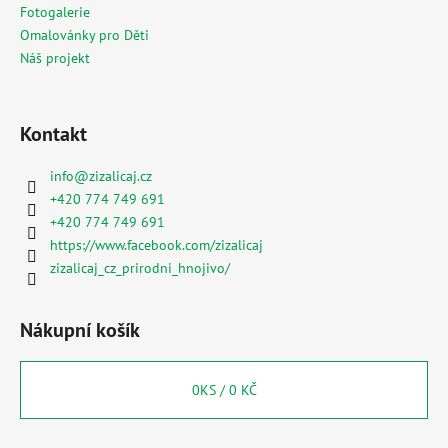
Fotogalerie
Omalovánky pro Děti
Náš projekt
Kontakt
info
@
zizalicaj.cz
+420 774 749 691
+420 774 749 691
https://www.facebook.com/zizalicaj
zizalicaj_cz_prirodni_hnojivo/
Nákupní košík
0
KS /
0 KČ