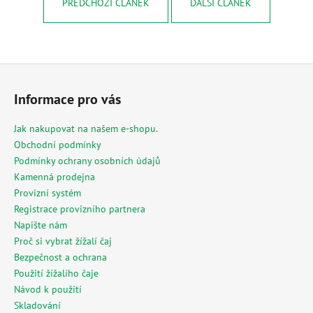
č
PŘEDCHOZÍ ČLÁNEK
DALŠÍ ČLÁNEK
u
j
e
m
Z
e
á
Informace pro vás
p
MESIHO
a
Jak nakupovat na našem e-shopu.
ŽÍŽALÍ
t
ČAJ
Obchodní podmínky
1
í
Podmínky ochrany osobních údajů
L
Kamenná prodejna
-
UNIVERZÁLNÍ
Provizní systém
ORGANICKÉ
Registrace provizního partnera
HNOJIVO
Napište nám
224
Proč si vybrat žížalí čaj
Kč
Bezpečnost a ochrana
Použití žížalího čaje
Návod k použití
Skladování