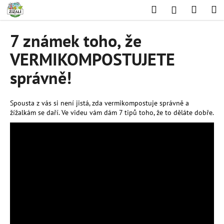
K
Přejít
Hledat
Nákup
M
Přihlášení
na
o
obsah
Zpět
Zpět
košík
š
7 známek toho, že
í
C
VERMIKOMPOSTUJETE
k
o
správně!
p
o
Spousta z vás si není jistá, zda vermikompostuje správně a
t
žížalkám se daří. Ve videu vám dám 7 tipů toho, že to děláte dobře.
ř
e
b
u
j
e
t
e
n